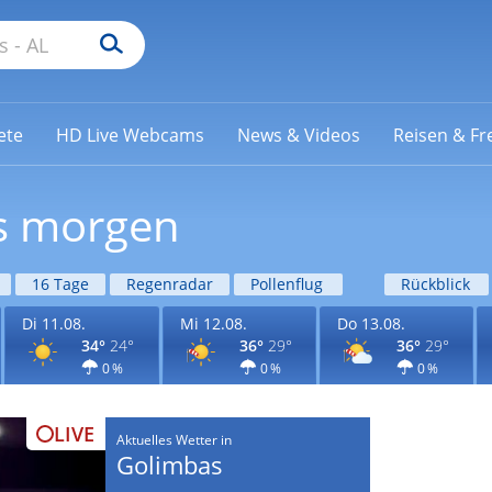
ete
HD Live Webcams
News & Videos
Reisen & Fre
as morgen
16 Tage
Regenradar
Pollenflug
Rückblick
Di 11.08.
Mi 12.08.
Do 13.08.
34°
24°
36°
29°
36°
29°
0 %
0 %
0 %
LIVE
Aktuelles Wetter in
Golimbas