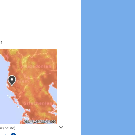
r
Windgeschwindigkeite
r (heute)
Windgeschwindigkeiten in 3h