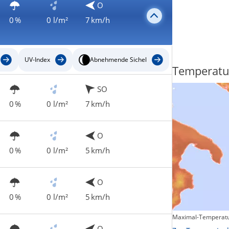
O
0 %
0 l/m²
7 km/h
UV-Index
Abnehmende Sichel
Regenradar
Temperatu
SO
0 %
0 l/m²
7 km/h
O
0 %
0 l/m²
5 km/h
O
0 %
0 l/m²
5 km/h
Maximal-Temperatu
Zum animierten Regenradar
O