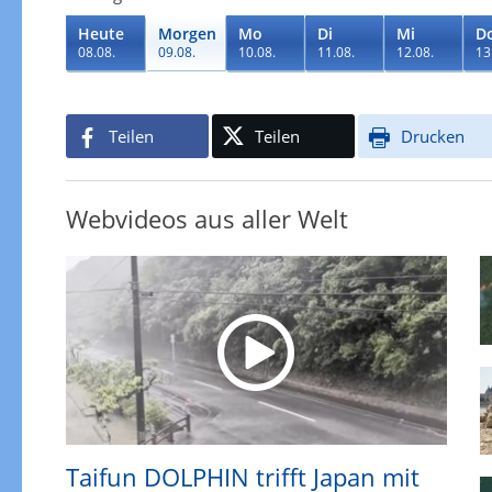
Heute
Morgen
Mo
Di
Mi
D
08.08.
09.08.
10.08.
11.08.
12.08.
13
Teilen
Teilen
Drucken
Webvideos aus aller Welt
Taifun DOLPHIN trifft Japan mit