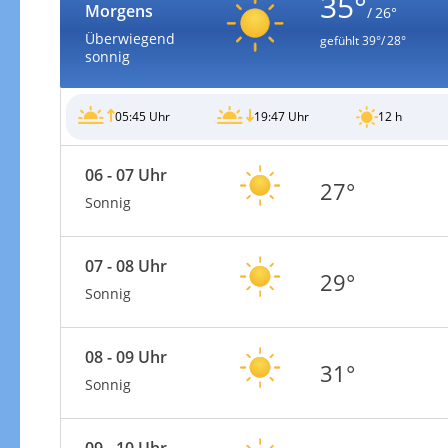
35°
Morgens
/ 26°
Überwiegend
gefühlt
39°/ 28°
sonnig
05:45 Uhr
19:47 Uhr
12 h
Gewitterrisiko
06 - 07 Uhr
27°
Sonnig
07 - 08 Uhr
29°
Sonnig
08 - 09 Uhr
31°
Sonnig
Gewitterrisiko in 3h
09 - 10 Uhr