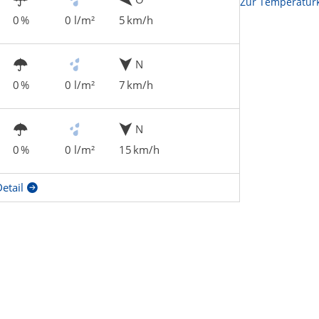
Zur Temperaturk
0 %
0 l/m²
5 km/h
N
0 %
0 l/m²
7 km/h
N
0 %
0 l/m²
15 km/h
etail