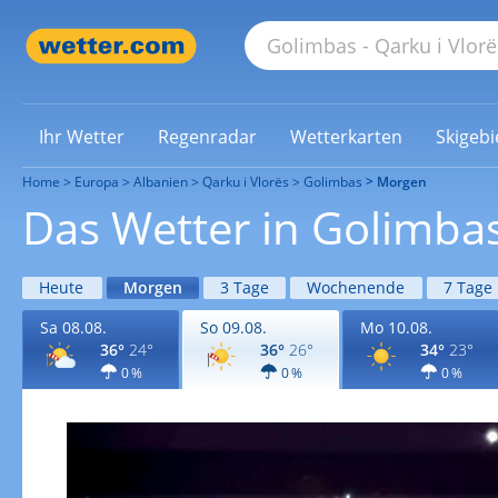
Ihr Wetter
Regenradar
Wetterkarten
Skigebi
Home
Europa
Albanien
Qarku i Vlorës
Golimbas
Morgen
Das Wetter in Golimb
Heute
Morgen
3 Tage
Wochenende
7 Tage
Sa 08.08.
So 09.08.
Mo 10.08.
36°
24°
36°
26°
34°
23°
0 %
0 %
0 %