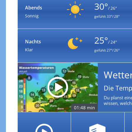
30°
Abends
/ 26°
Sonnig
gefühlt
33°/ 28°
25°
Nachts
/ 24°
Klar
gefühlt
27°/ 26°
Wette
Die Temp
Du planst ein
wissen, welch
01:48 min