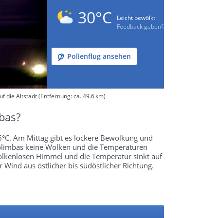
30°C
Leicht bewölkt
Feedback geben
Pollenflug ansehen
f die Altstadt (Entfernung: ca. 49.6 km)
bas?
6°C. Am Mittag gibt es lockere Bewölkung und
Golimbas keine Wolken und die Temperaturen
wolkenlosen Himmel und die Temperatur sinkt auf
Wind aus östlicher bis südöstlicher Richtung.