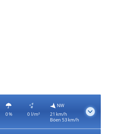
NW
0 %
0 l/m²
21 km/h
Böen 53 km/h