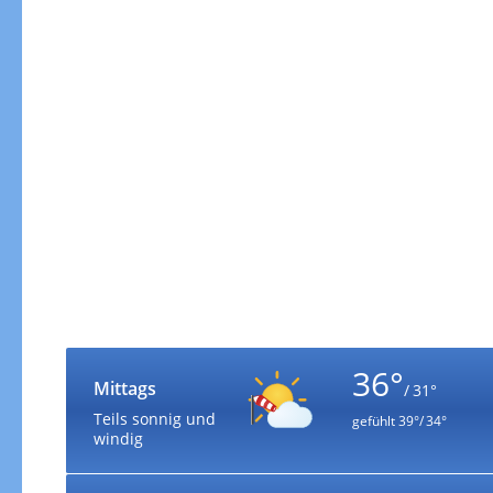
36°
Mittags
/ 31°
Teils sonnig und
gefühlt
39°/ 34°
windig