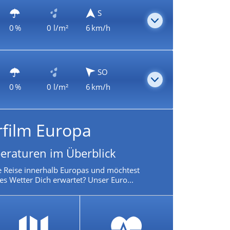
S
0 %
0 l/m²
6 km/h
SO
0 %
0 l/m²
6 km/h
rfilm Europa
eraturen im Überblick
e Reise innerhalb Europas und möchtest
es Wetter Dich erwartet? Unser Euro...