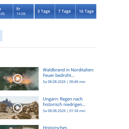
o
Fr
3 Tage
7 Tage
16 Tage
.08.
14.08.
Waldbrand in Norditalien:
Feuer bedroht
Wohnhäuser...
Sa 08.08.2026
|
00:46 min
Ungarn: Regen nach
historisch niedrigen
Wasserstän...
Sa 08.08.2026
|
01:34 min
Historisches