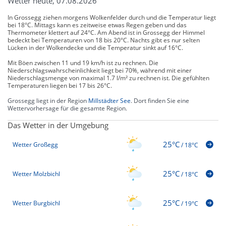
Wetter heute, 07.08.2026
In Grossegg ziehen morgens Wolkenfelder durch und die Temperatur liegt
bei 18°C. Mittags kann es zeitweise etwas Regen geben und das
Thermometer klettert auf 24°C. Am Abend ist in Grossegg der Himmel
bedeckt bei Temperaturen von 18 bis 20°C. Nachts gibt es nur selten
Lücken in der Wolkendecke und die Temperatur sinkt auf 16°C.
Mit Böen zwischen 11 und 19 km/h ist zu rechnen. Die
Niederschlagswahrscheinlichkeit liegt bei 70%, während mit einer
Niederschlagsmenge von maximal 1.7 l/m² zu rechnen ist. Die gefühlten
Temperaturen liegen bei 17 bis 26°C.
Grossegg liegt in der Region
Millstädter See
. Dort finden Sie eine
Wettervorhersage für die gesamte Region.
Das Wetter in der Umgebung
25°C
Wetter Großegg
/
18°C
25°C
Wetter Molzbichl
/
18°C
25°C
Wetter Burgbichl
/
19°C