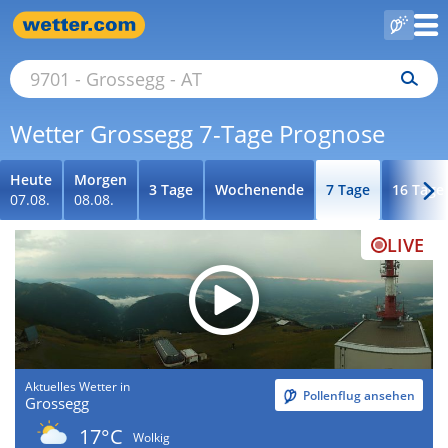
Wetter Grossegg 7-Tage Prognose
Heute
Morgen
3 Tage
Wochenende
7 Tage
16 Tage
07.08.
08.08.
LIVE
Aktuelles Wetter in
Pollenflug ansehen
Grossegg
17°C
Wolkig