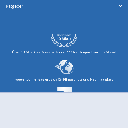
Ratgeber
Biowetter
Glätteindex
Reiseziel Finder
Erkältungswetter
Klima & Umwelt
Über 10 Mio. App Downloads und 22 Mio. Unique User pro Monat
wetter.com engagiert sich für Klimaschutz und Nachhaltigkeit
Bekannt aus Funk und Fernsehen: Pro7, Sat1, Kabel 1, SWR, ...