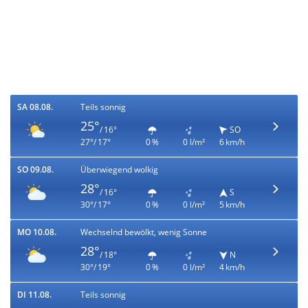
SA 08.08.
Teils sonnig
25°
/ 16°
SO
27°/ 17°
0 %
0 l/m²
6 km/h
SO 09.08.
Überwiegend wolkig
28°
/ 16°
S
30°/ 17°
0 %
0 l/m²
5 km/h
MO 10.08.
Wechselnd bewölkt, wenig Sonne
28°
/ 18°
N
30°/ 19°
0 %
0 l/m²
4 km/h
DI 11.08.
Teils sonnig