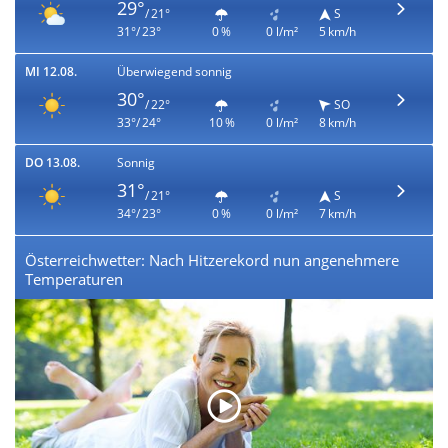
29°
/ 21°
S
31°/ 23°
0 %
0 l/m²
5 km/h
MI 12.08.
Überwiegend sonnig
30°
/ 22°
SO
33°/ 24°
10 %
0 l/m²
8 km/h
DO 13.08.
Sonnig
31°
/ 21°
S
34°/ 23°
0 %
0 l/m²
7 km/h
Österreichwetter: Nach Hitzerekord nun angenehmere
Temperaturen