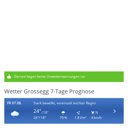
Derzeit liegen keine Unwetterwarnungen vor
Wetter Grossegg 7-Tage Prognose
FR 07.08.
Stark bewölkt, vereinzelt leichter Regen
24°
/ 18°
N
26°/ 18°
70 %
1,8 l/m²
4 km/h