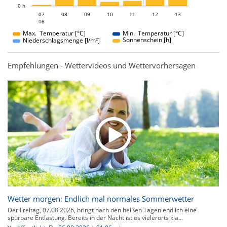
0 h
07
08
09
07
10
11
12
13
08
08
Max. Temperatur [°C]
Min. Temperatur [°C]
Sonnenschein [h]
Niederschlagsmenge [l/m²]
Empfehlungen - Wettervideos und Wettervorhersagen
Wetter morgen: Endlich mal normales Sommerwetter
Der Freitag, 07.08.2026, bringt nach den heißen Tagen endlich eine
spürbare Entlastung. Bereits in der Nacht ist es vielerorts kla...