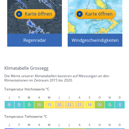
Karte öffnen
Karte öffnen
Regenradar
Windgeschwindigkeiten
Klimatabelle Grossegg
Die Werte unserer Klimatabellen basieren auf Messungen an den
Klimastationen im Zeitraum 2015 bis 2020.
Temperatur Höchstwerte °C
J
F
M
A
M
J
J
A
S
O
N
D
0
2
5
11
15
20
22
21
16
11
6
2
Temperatur Tiefstwerte °C
J
F
M
A
M
J
J
A
S
O
N
D