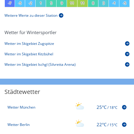
-7
-5
-2
1
5
9
11
11
8
3
-1
-5
Weitere Werte zu dieser Station
Wetter für Wintersportler
Wetter im Skigebiet Zugspitze
Wetter im Skigebiet Kitzbühel
Wetter im Skigebiet Ischgl (Silvretta Arena)
Städtewetter
25°C
Wetter München
/
18°C
22°C
Wetter Berlin
/
15°C