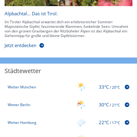
Alpbachtal… Das ist Tirol.
Im Tiroler Alpbachtal erwartet dich ein erlebnisreicher Sommer:
Majestätische Gipfel, faszinierende Klammen, funkelnde Seen. Umrahmt
von den grünen Grasbergen der Kitzbüheler Alpen ist das Alpbachtal ein
Geheimtipp für große und kleine Gipfelstürmer.
Jetzt entdecken
Städtewetter
33°C
Wetter München
/
20°C
30°C
Wetter Berlin
/
21°C
22°C
Wetter Hamburg
/
17°C