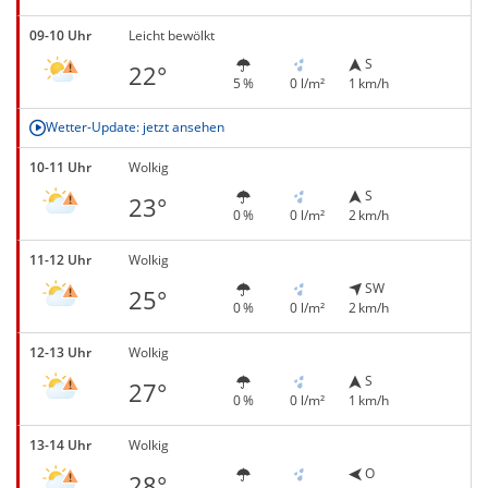
09-10 Uhr
Leicht bewölkt
S
22°
5 %
0 l/m²
1 km/h
Wetter-Update: jetzt ansehen
10-11 Uhr
Wolkig
S
23°
0 %
0 l/m²
2 km/h
11-12 Uhr
Wolkig
SW
25°
0 %
0 l/m²
2 km/h
12-13 Uhr
Wolkig
S
27°
0 %
0 l/m²
1 km/h
13-14 Uhr
Wolkig
O
28°