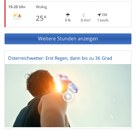
19-20 Uhr
Wolkig
SW
25°
0 %
0 l/m²
1 km/h
Weitere Stunden anzeigen
Österreichwetter: Erst Regen, dann bis zu 36 Grad