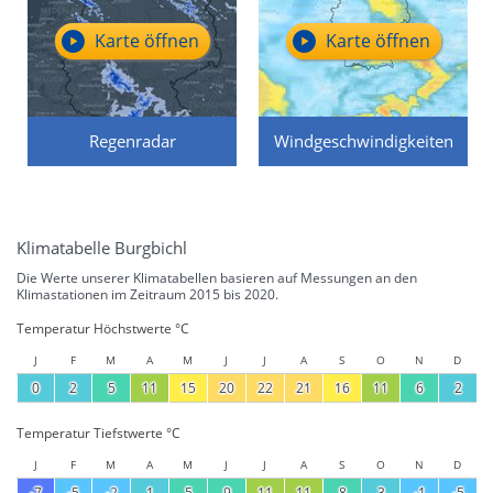
Karte öffnen
Karte öffnen
Regenradar
Windgeschwindigkeiten
Klimatabelle Burgbichl
Die Werte unserer Klimatabellen basieren auf Messungen an den
Klimastationen im Zeitraum 2015 bis 2020.
Temperatur Höchstwerte °C
J
F
M
A
M
J
J
A
S
O
N
D
0
2
5
11
15
20
22
21
16
11
6
2
Temperatur Tiefstwerte °C
J
F
M
A
M
J
J
A
S
O
N
D
-7
-5
-2
1
5
9
11
11
8
3
-1
-5