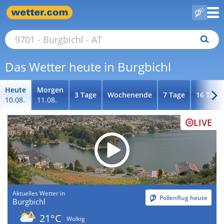
Das Wetter heute in Burgbichl
Heute
Morgen
3 Tage
Wochenende
7 Tage
16 Tage
10.08.
11.08.
LIVE
Aktuelles Wetter in
Pollenflug heute
Burgbichl
21°C
Wolkig