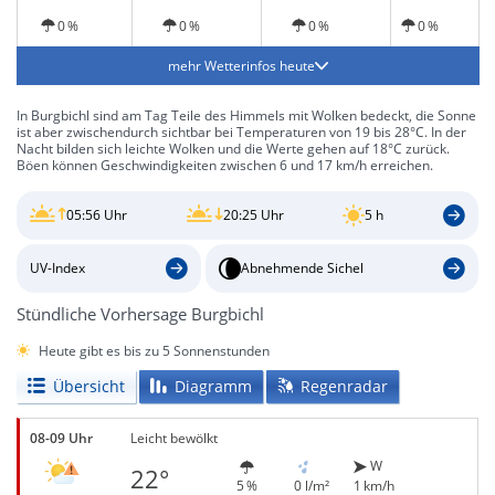
0 %
0 %
0 %
0 %
mehr Wetterinfos heute
In Burgbichl sind am Tag Teile des Himmels mit Wolken bedeckt, die Sonne
ist aber zwischendurch sichtbar bei Temperaturen von 19 bis 28°C. In der
Nacht bilden sich leichte Wolken und die Werte gehen auf 18°C zurück.
Böen können Geschwindigkeiten zwischen 6 und 17 km/h erreichen.
05:56 Uhr
20:25 Uhr
5 h
UV-Index
Abnehmende Sichel
Stündliche Vorhersage Burgbichl
Heute gibt es bis zu 5 Sonnenstunden
Übersicht
Diagramm
Regenradar
08-09 Uhr
Leicht bewölkt
W
22°
5 %
0 l/m²
1 km/h