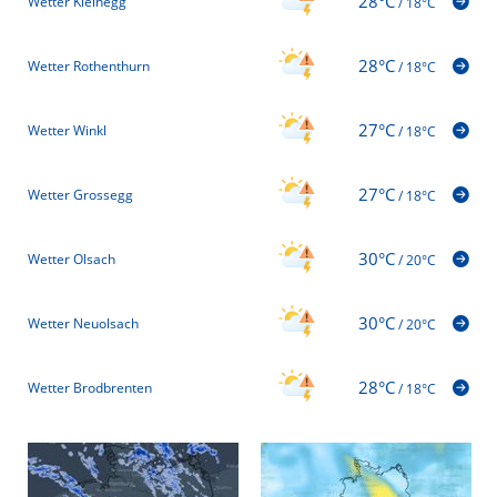
28°C
Wetter Kleinegg
/
18°C
28°C
Wetter Rothenthurn
/
18°C
27°C
Wetter Winkl
/
18°C
27°C
Wetter Grossegg
/
18°C
30°C
Wetter Olsach
/
20°C
30°C
Wetter Neuolsach
/
20°C
28°C
Wetter Brodbrenten
/
18°C