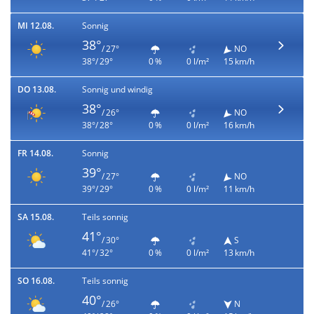
MI 12.08.
Sonnig
38°
/ 27°
NO
38°/ 29°
0 %
0 l/m²
15 km/h
DO 13.08.
Sonnig und windig
38°
/ 26°
NO
38°/ 28°
0 %
0 l/m²
16 km/h
FR 14.08.
Sonnig
39°
/ 27°
NO
39°/ 29°
0 %
0 l/m²
11 km/h
SA 15.08.
Teils sonnig
41°
/ 30°
S
41°/ 32°
0 %
0 l/m²
13 km/h
SO 16.08.
Teils sonnig
40°
/ 26°
N