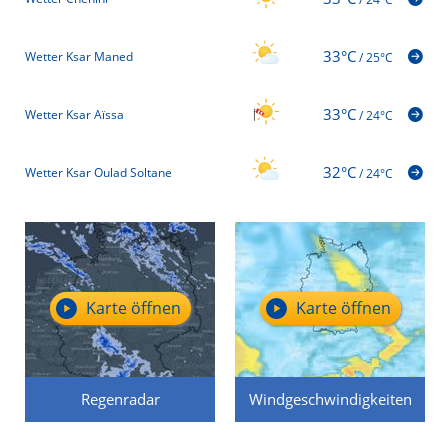
33°C
Wetter Ksar Maned
/
25°C
33°C
Wetter Ksar Aïssa
/
24°C
32°C
Wetter Ksar Oulad Soltane
/
24°C
Karte öffnen
Karte öffnen
Regenradar
Windgeschwindigkeiten