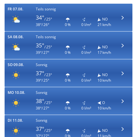
FR 07.08.
Teils sonnig
34°
/ 25°
NO
38°/ 26°
0 %
0 l/m²
21 km/h
SA 08.08.
Teils sonnig
35°
/ 25°
NO
39°/ 27°
0 %
0 l/m²
17 km/h
SO 09.08.
Sonnig
37°
/ 23°
NO
39°/ 25°
0 %
0 l/m²
10 km/h
MO 10.08.
Sonnig
38°
/ 25°
O
38°/ 27°
0 %
0 l/m²
10 km/h
DI 11.08.
Sonnig
37°
/ 25°
NO
37°/ 27°
0 %
0 l/m²
11 km/h