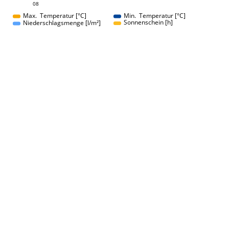
08
08
Max. Temperatur [°C]
Min. Temperatur [°C]
Sonnenschein [h]
Niederschlagsmenge [l/m²]