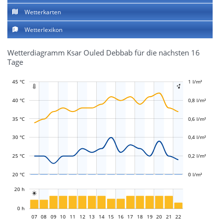
Wetterkarten
Wetterlexikon
Wetterdiagramm Ksar Ouled Debbab für die nächsten 16
Tage
45 °C
-0,4 l/m²
-0,2 l/m²
1 l/m²
1,2 l/m²


40 °C
0,8 l/m²
35 °C
0,6 l/m²
L
L
30 °C
0,4 l/m²
25 °C
0,2 l/m²
20 °C
0 l/m²
L
20 h

L
0 h
07
08
09
10
11
12
13
14
07
15
16
17
18
19
20
21
22