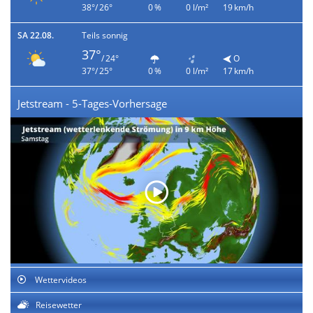
38°/ 26°
0 %
0 l/m²
19 km/h
SA 22.08.
Teils sonnig
37°
/ 24°
O
37°/ 25°
0 %
0 l/m²
17 km/h
Jetstream - 5-Tages-Vorhersage
Wettervideos
Reisewetter