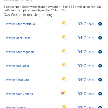
Böen können Geschwindigkeiten zwischen 18 und 38 km/h erreichen. Die
gefühlten Temperaturen liegen bei 26 bis 38°C.
Das Wetter in der Umgebung
33°C
Wetter Ksar Métrioua
/
24°C
34°C
Wetter Beni Barka
/
25°C
34°C
Wetter Ksar Mguebla
/
26°C
33°C
Wetter Haouadid
/
25°C
34°C
Wetter Tataouine
/
26°C
33°C
Wetter Ksar Chitana
/
24°C
33°C
Wetter Chenini
/
24°C