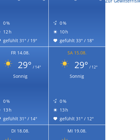
Zur Sonnenscheindauerkarte
Zur Gewitterrisi
0 %
0 %
12 h
10 h
gefühlt 31° / 19°
gefühlt 33° / 18°
FR 14.08.
SA 15.08.
29°
29°
/ 14°
/ 12°
Sonnig
Sonnig
0 %
0 %
13 h
13 h
gefühlt 31° / 14°
gefühlt 31° / 12°
DI 18.08.
MI 19.08.