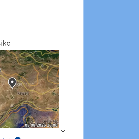
siko
Windböen
Windböen heute