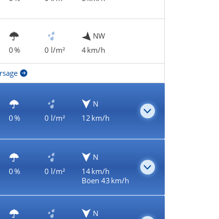
NW
0 %
0 l/m²
4 km/h
rsage
N
0 %
0 l/m²
12 km/h
N
0 %
0 l/m²
14 km/h
Böen 43 km/h
N