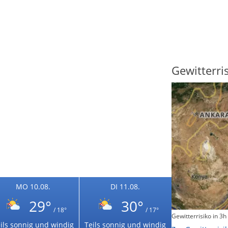
Sonnenscheindauer
Gewitterri
MO 10.08.
DI 11.08.
29°
30°
/ 18°
/ 17°
Sonnenschein heute
Gewitterrisiko in 3h
ils sonnig und windig
Teils sonnig und windig