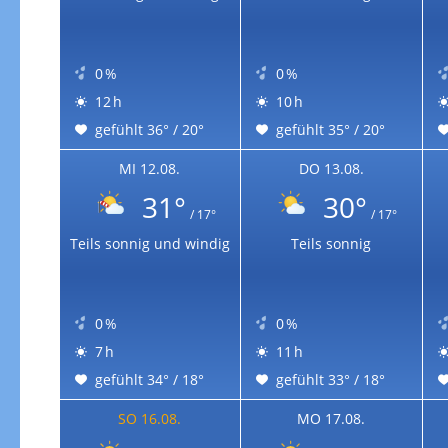
Zur Windgeschwindigkeitenkarte
0 %
0 %
12 h
10 h
gefühlt 36° / 20°
gefühlt 35° / 20°
MI 12.08.
DO 13.08.
31°
30°
/ 17°
/ 17°
Teils sonnig und windig
Teils sonnig
0 %
0 %
7 h
11 h
gefühlt 34° / 18°
gefühlt 33° / 18°
SO 16.08.
MO 17.08.