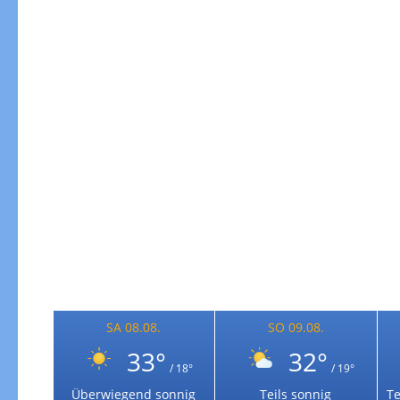
Windgeschwindigkeiten
SA 08.08.
SO 09.08.
33°
32°
/ 18°
/ 19°
Windgeschwindigkeiten in 3h
Überwiegend sonnig
Teils sonnig
Te