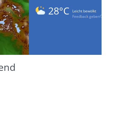
28°C
Leicht bewölkt
Feedback geben
rend