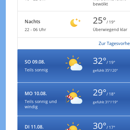
bewölkt
25°
Nachts
/ 19°
22 - 06 Uhr
Überwiegend klar
Zur Tagesvorhe
32°
SO 09.08.
/ 19°
Teils sonnig
gefühlt
35°/ 20°
29°
MO 10.08.
/ 18°
Teils sonnig und
gefühlt
31°/ 19°
windig
30°
DI 11.08.
/ 17°