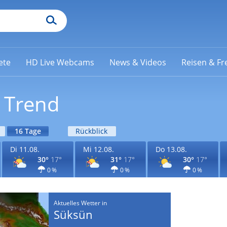
ete
HD Live Webcams
News & Videos
Reisen & Fre
 Trend
16 Tage
Rückblick
Di 11.08.
Mi 12.08.
Do 13.08.
30°
17°
31°
17°
30°
17°
0 %
0 %
0 %
Aktuelles Wetter in
Süksün