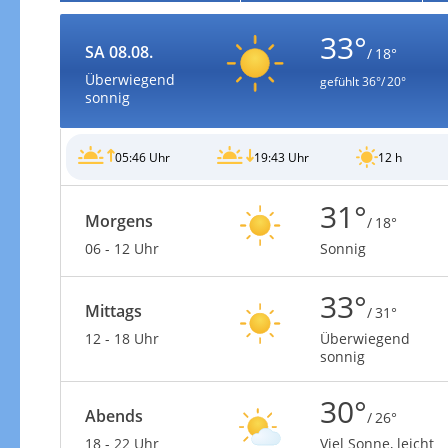
33°
SA 08.08.
/ 18°
Überwiegend
gefühlt
36°/ 20°
sonnig
05:46 Uhr
19:43 Uhr
12 h
31°
Morgens
/ 18°
06 - 12 Uhr
Sonnig
33°
Mittags
/ 31°
12 - 18 Uhr
Überwiegend
sonnig
30°
Abends
/ 26°
18 - 22 Uhr
Viel Sonne, leicht