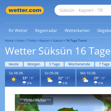
Ihr Wetter
Regenradar
Wetterkarten
Skigebi
Home
Asien
Türkei
Kayseri
Süksün
16-Tage Trend
Wetter Süksün 16 Tage
Heute
Morgen
3 Tage
Wochenende
7 Tage
Sa 08.08.
So 09.08.
Mo 10.08.
33°
18°
32°
19°
29°
18°
0 %
0 %
0 %
Türkei-Wetter