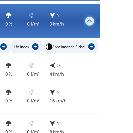
N
0 %
0 l/m²
9 km/h
UV-Index
Abnehmende Sichel
O
0 %
0 l/m²
4 km/h
N
0 %
0 l/m²
16 km/h
N
0 %
0 l/m²
8 km/h