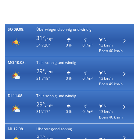
SO 09.08.
Überwiegend sonnig und windig
31°
/ 19°
N
34°/ 20°
0 %
0 l/m²
13 km/h
Böen 40 km/h
MO 10.08.
Teils sonnig und windig
29°
/ 17°
N
31°/ 18°
0 %
0 l/m²
13 km/h
Böen 49 km/h
DI 11.08.
Teils sonnig und windig
29°
/ 16°
N
31°/ 17°
0 %
0 l/m²
13 km/h
Böen 46 km/h
MI 12.08.
Überwiegend sonnig
30°