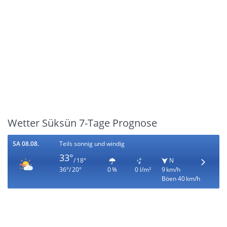
Wetter Süksün 7-Tage Prognose
SA 08.08.
Teils sonnig und windig
33°
/ 18°
N
36°/ 20°
0 %
0 l/m²
9 km/h
Böen 40 km/h