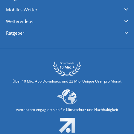
Regenradar
Windgeschwindigkeiten
Temperatur
Sonnenschein
Wassertemperatur
Mobiles Wetter
iPhone Wetter
iPad Wetter
Android Wetter
Wettervideos
Nachrichten
Deutschlandwetter
Schweizwetter
Österreichwetter
Regionalwetter
Wetter in Europa
Wetter Weltweit
Wetterlexikon
Promi-News
Ratgeber
Biowetter
Glätteindex
Reiseziel Finder
Erkältungswetter
Klima & Umwelt
Über 10 Mio. App Downloads und 22 Mio. Unique User pro Monat
wetter.com engagiert sich für Klimaschutz und Nachhaltigkeit