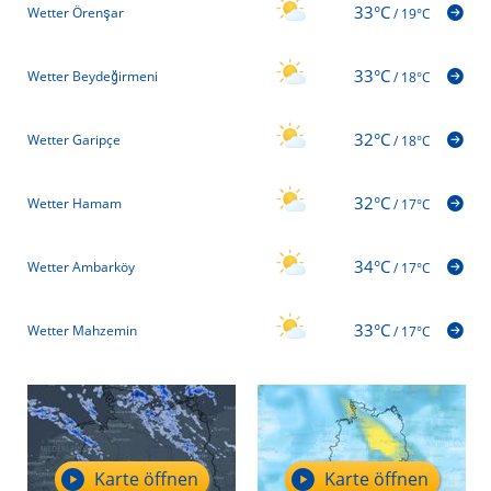
33°C
Wetter Örenşar
/
19°C
33°C
Wetter Beydeğirmeni
/
18°C
32°C
Wetter Garipçe
/
18°C
32°C
Wetter Hamam
/
17°C
34°C
Wetter Ambarköy
/
17°C
33°C
Wetter Mahzemin
/
17°C
Karte öffnen
Karte öffnen