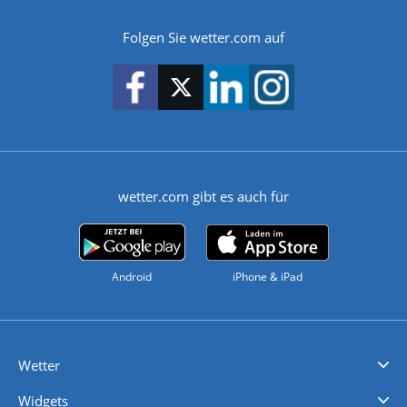
Folgen Sie wetter.com auf
wetter.com gibt es auch für
Android
iPhone & iPad
Wetter
Videovorhersagen
Kolumnen
Unwetterwarnungen
wetter.com Deutschland
wetter.com Schweiz
wetter.com Österreich
Werben
Homepage Widget
Wetter API
Wetter- und Geodaten - meteonomiqs.com
tiempo.es
meteos24.fr
ilmeteo24.it
pogoda24.pl
weather24.co.uk
Widgets