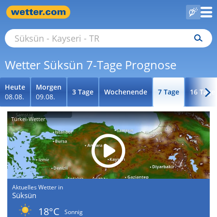
Wetter Süksün 7-Tage Prognose
Heute
Morgen
3 Tage
Wochenende
7 Tage
16 Tage
08.08.
09.08.
Türkei-Wetter
Aktuelles Wetter in
Süksün
18°C
Sonnig