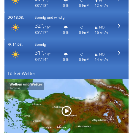
/ 17°
N
33°/ 18°
0 %
0 l/m²
12 km/h
DO 13.08.
Sonnig und windig
32°
/ 16°
NO
35°/ 17°
0 %
0 l/m²
16 km/h
FR 14.08.
Sonnig
31°
/ 14°
NO
34°/ 14°
0 %
0 l/m²
14 km/h
Türkei-Wetter