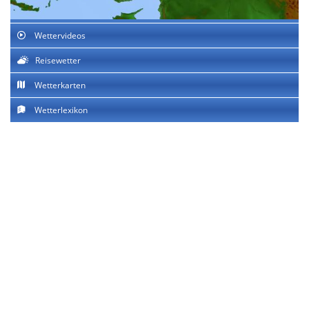
Wettervideos
Reisewetter
Wetterkarten
Wetterlexikon