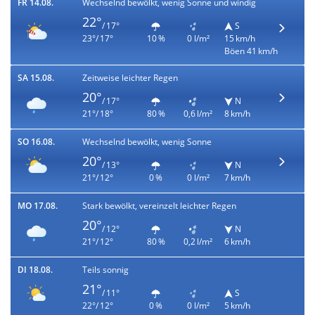
FR 14.08.
Wechselnd bewölkt, wenig Sonne und windig
22°
/ 17°
S
23°/ 17°
10 %
0 l/m²
15 km/h
Böen 41 km/h
SA 15.08.
Zeitweise leichter Regen
20°
/ 17°
N
21°/ 18°
80 %
0,6 l/m²
8 km/h
SO 16.08.
Wechselnd bewölkt, wenig Sonne
20°
/ 13°
N
21°/ 12°
0 %
0 l/m²
7 km/h
MO 17.08.
Stark bewölkt, vereinzelt leichter Regen
20°
/ 12°
N
21°/ 12°
80 %
0,2 l/m²
6 km/h
DI 18.08.
Teils sonnig
21°
/ 11°
S
22°/ 12°
0 %
0 l/m²
5 km/h