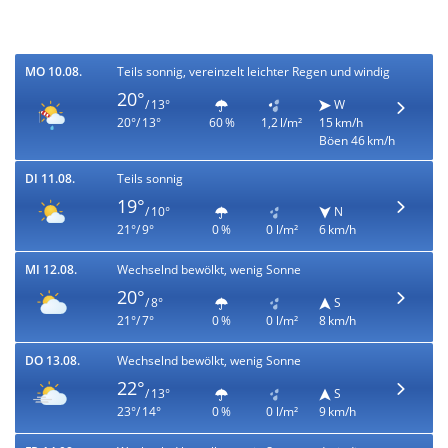
MO 10.08.
Teils sonnig, vereinzelt leichter Regen und windig
20°
/ 13°
W
20°/ 13°
60 %
1,2 l/m²
15 km/h
Böen 46 km/h
DI 11.08.
Teils sonnig
19°
/ 10°
N
21°/ 9°
0 %
0 l/m²
6 km/h
MI 12.08.
Wechselnd bewölkt, wenig Sonne
20°
/ 8°
S
21°/ 7°
0 %
0 l/m²
8 km/h
DO 13.08.
Wechselnd bewölkt, wenig Sonne
22°
/ 13°
S
23°/ 14°
0 %
0 l/m²
9 km/h