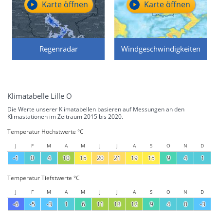
Karte öffnen
Karte öffnen
Regenradar
Windgeschwindigkeiten
Klimatabelle Lille O
Die Werte unserer Klimatabellen basieren auf Messungen an den
Klimastationen im Zeitraum 2015 bis 2020.
Temperatur Höchstwerte °C
J
F
M
A
M
J
J
A
S
O
N
D
-1
0
4
10
15
20
21
19
15
9
4
1
Temperatur Tiefstwerte °C
J
F
M
A
M
J
J
A
S
O
N
D
-6
-5
-3
1
6
11
13
12
9
4
0
-3