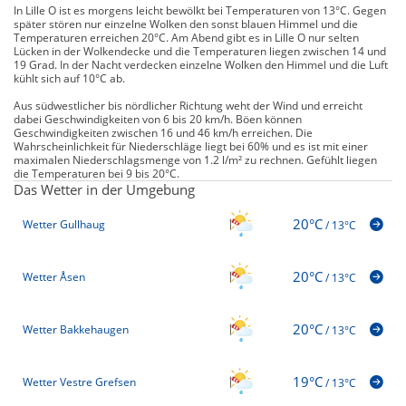
In Lille O ist es morgens leicht bewölkt bei Temperaturen von 13°C. Gegen
später stören nur einzelne Wolken den sonst blauen Himmel und die
Temperaturen erreichen 20°C. Am Abend gibt es in Lille O nur selten
Lücken in der Wolkendecke und die Temperaturen liegen zwischen 14 und
19 Grad. In der Nacht verdecken einzelne Wolken den Himmel und die Luft
kühlt sich auf 10°C ab.
Aus südwestlicher bis nördlicher Richtung weht der Wind und erreicht
dabei Geschwindigkeiten von 6 bis 20 km/h. Böen können
Geschwindigkeiten zwischen 16 und 46 km/h erreichen. Die
Wahrscheinlichkeit für Niederschläge liegt bei 60% und es ist mit einer
maximalen Niederschlagsmenge von 1.2 l/m² zu rechnen. Gefühlt liegen
die Temperaturen bei 9 bis 20°C.
Das Wetter in der Umgebung
20°C
Wetter Gullhaug
/
13°C
20°C
Wetter Åsen
/
13°C
20°C
Wetter Bakkehaugen
/
13°C
19°C
Wetter Vestre Grefsen
/
13°C