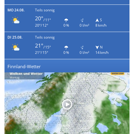
MO 24.08.
Teils sonnig
20°
/ 11°
S
20°/ 12°
0 %
0 l/m²
8 km/h
DI 25.08.
Teils sonnig
21°
/ 15°
N
21°/ 15°
0 %
0 l/m²
14 km/h
Finnland-Wetter