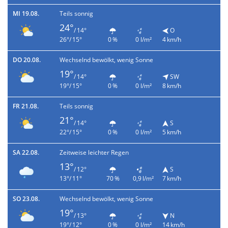
MI 19.08.
Teils sonnig
24°
/ 14°
O
26°/ 15°
0 %
0 l/m²
4 km/h
DO 20.08.
Wechselnd bewölkt, wenig Sonne
19°
/ 14°
SW
19°/ 15°
0 %
0 l/m²
8 km/h
FR 21.08.
Teils sonnig
21°
/ 14°
S
22°/ 15°
0 %
0 l/m²
5 km/h
SA 22.08.
Zeitweise leichter Regen
13°
/ 12°
S
13°/ 11°
70 %
0,9 l/m²
7 km/h
SO 23.08.
Wechselnd bewölkt, wenig Sonne
19°
/ 13°
N
19°/ 12°
0 %
0 l/m²
14 km/h