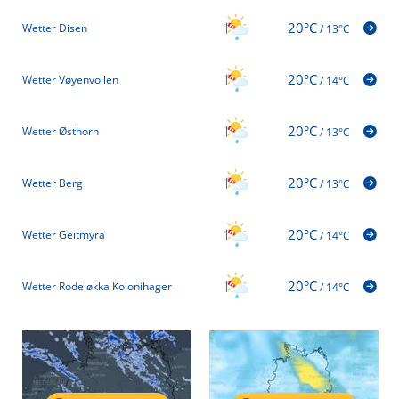
20°C
Wetter Disen
/
13°C
20°C
Wetter Vøyenvollen
/
14°C
20°C
Wetter Østhorn
/
13°C
20°C
Wetter Berg
/
13°C
20°C
Wetter Geitmyra
/
14°C
20°C
Wetter Rodeløkka Kolonihager
/
14°C