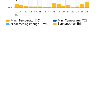

L
0 h
10
11
12
13
14
15
16
17
10
18
19
20
21
22
23
24
25
08
08
Max. Temperatur [°C]
Min. Temperatur [°C]
Sonnenschein [h]
Niederschlagsmenge [l/m²]