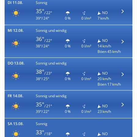
DI 11.08.
Sonnig
35°
/ 22°
NO
39°/ 24°
0 %
0 l/m²
7 km/h
MI 12.08.
Sonnig und windig
36°
/ 22°
NO
38°/ 24°
0 %
0 l/m²
14 km/h
Böen 45 km/h
DO 13.08.
Sonnig und windig
38°
/ 23°
NO
38°/ 25°
0 %
0 l/m²
20 km/h
Böen 17 km/h
FR 14.08.
Sonnig und windig
35°
/ 21°
NO
39°/ 22°
0 %
0 l/m²
23 km/h
SA 15.08.
Sonnig
33°
/ 18°
NO