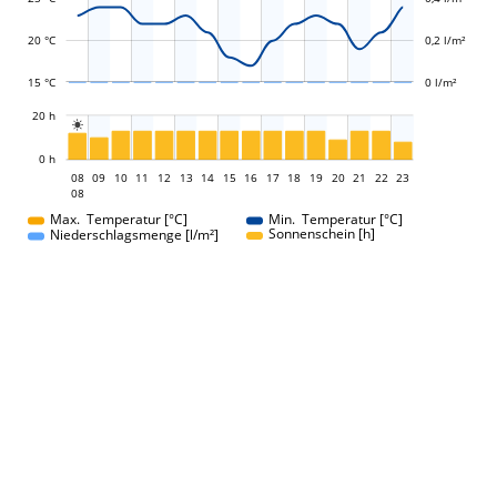
20 °C
0,2 l/m²
15 °C
0 l/m²
L
20 h

L
0 h
08
09
10
11
12
13
14
15
08
16
17
18
19
20
21
22
23
08
08
Max. Temperatur [°C]
Min. Temperatur [°C]
Sonnenschein [h]
Niederschlagsmenge [l/m²]