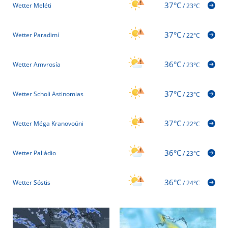
37°C
Wetter Meléti
/
23°C
37°C
Wetter Paradimí
/
22°C
36°C
Wetter Amvrosía
/
23°C
37°C
Wetter Scholi Astinomias
/
23°C
37°C
Wetter Méga Kranovoúni
/
22°C
36°C
Wetter Palládio
/
23°C
36°C
Wetter Sóstis
/
24°C