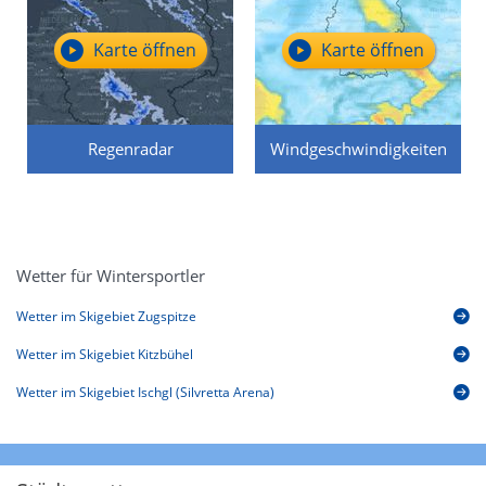
Karte öffnen
Karte öffnen
Regenradar
Windgeschwindigkeiten
Wetter für Wintersportler
Wetter im Skigebiet Zugspitze
Wetter im Skigebiet Kitzbühel
Wetter im Skigebiet Ischgl (Silvretta Arena)