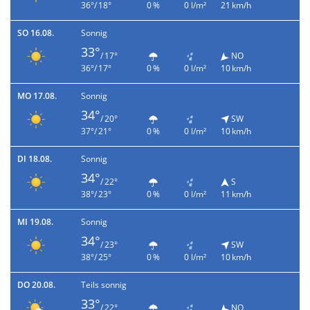
36°/ 18°
0 %
0 l/m²
21 km/h
SO 16.08.
Sonnig
33°
/ 17°
NO
36°/ 17°
0 %
0 l/m²
10 km/h
MO 17.08.
Sonnig
34°
/ 20°
SW
37°/ 21°
0 %
0 l/m²
10 km/h
DI 18.08.
Sonnig
34°
/ 22°
S
38°/ 23°
0 %
0 l/m²
11 km/h
MI 19.08.
Sonnig
34°
/ 23°
SW
38°/ 25°
0 %
0 l/m²
10 km/h
DO 20.08.
Teils sonnig
33°
/ 22°
NO