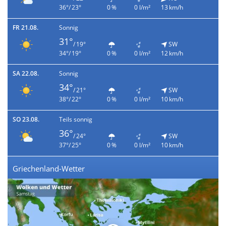
36°/ 23°
0 %
0 l/m²
13 km/h
FR 21.08.
Sonnig
31°
/ 19°
SW
34°/ 19°
0 %
0 l/m²
12 km/h
SA 22.08.
Sonnig
34°
/ 21°
SW
38°/ 22°
0 %
0 l/m²
10 km/h
SO 23.08.
Teils sonnig
36°
/ 24°
SW
37°/ 25°
0 %
0 l/m²
10 km/h
Griechenland-Wetter