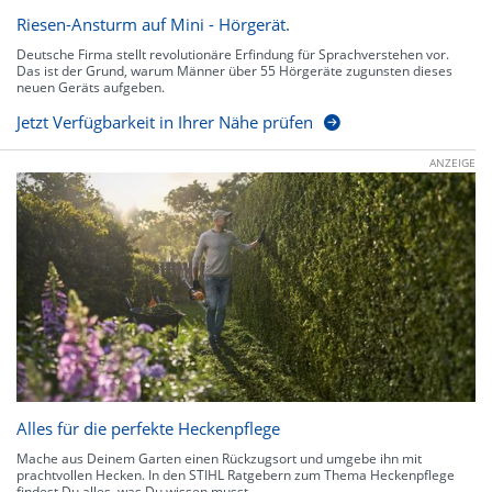
Riesen-Ansturm auf Mini - Hörgerät.
Deutsche Firma stellt revolutionäre Erfindung für Sprachverstehen vor.
Das ist der Grund, warum Männer über 55 Hörgeräte zugunsten dieses
neuen Geräts aufgeben.
Jetzt Verfügbarkeit in Ihrer Nähe prüfen
ANZEIGE
Alles für die perfekte Heckenpflege
Mache aus Deinem Garten einen Rückzugsort und umgebe ihn mit
prachtvollen Hecken. In den STIHL Ratgebern zum Thema Heckenpflege
findest Du alles, was Du wissen musst.