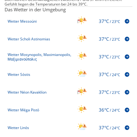
Gefühlt liegen die Temperaturen bei 24 bis 39°C.
Das Wetter in der Umgebung
37°C
Wetter Messoúni
/
23°C
37°C
Wetter Scholi Astinomias
/
23°C
Wetter Mosynopolis, Maximianopolis,
37°C
/
23°C
Μαξιμιανούπολις
37°C
Wetter Sóstis
/
24°C
37°C
Wetter Néon Kavaklíon
/
23°C
36°C
Wetter Méga Pistó
/
24°C
37°C
Wetter Linós
/
24°C