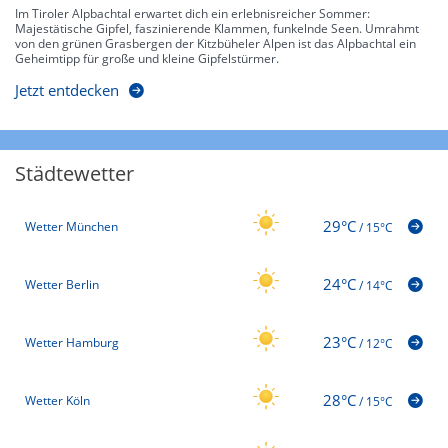
Im Tiroler Alpbachtal erwartet dich ein erlebnisreicher Sommer:
Majestätische Gipfel, faszinierende Klammen, funkelnde Seen. Umrahmt
von den grünen Grasbergen der Kitzbüheler Alpen ist das Alpbachtal ein
Geheimtipp für große und kleine Gipfelstürmer.
Jetzt entdecken
Städtewetter
29°C
Wetter München
/
15°C
24°C
Wetter Berlin
/
14°C
23°C
Wetter Hamburg
/
12°C
28°C
Wetter Köln
/
15°C