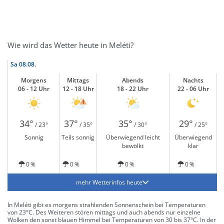
Wie wird das Wetter heute in Meléti?
Sa
08.08.
Morgens
Mittags
Abends
Nachts
06 - 12 Uhr
12 - 18 Uhr
18 - 22 Uhr
22 - 06 Uhr
34°
37°
35°
29°
/ 23°
/ 35°
/ 30°
/ 25°
Sonnig
Teils sonnig
Überwiegend leicht
Überwiegend
bewölkt
klar
0 %
0 %
0 %
0 %
mehr Wetterinfos heute
In Meléti gibt es morgens strahlenden Sonnenschein bei Temperaturen
von 23°C. Des Weiteren stören mittags und auch abends nur einzelne
Wolken den sonst blauen Himmel bei Temperaturen von 30 bis 37°C. In der