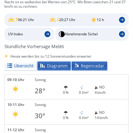
Nacht ist es wolkenlos bei Werten von 25°C. Mit Böen zwischen 21 und 37
km/h ist zu rechnen.
06:21 Uhr
20:27 Uhr
12 h
UV-Index
Abnehmende Sichel
Stündliche Vorhersage Meléti
Heute werden bis zu 12 Sonnenstunden erwartet
Übersicht
Diagramm
Regenradar
09-10 Uhr
Sonnig
NO
28°
0 %
0 l/m²
4 km/h
10-11 Uhr
Sonnig
NO
30°
0 %
0 l/m²
14 km/h
11-12 Uhr
Sonnig