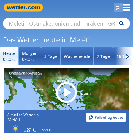
Das Wetter heute in Meléti
Heute
Morgen
3 Tage
Wochenende
7 Tage
16 Tage
08.08.
09.08.
Griechenland-Wetter
Aktuelles Wetter in
Pollenflug heute
Meléti
28°C
Sonnig