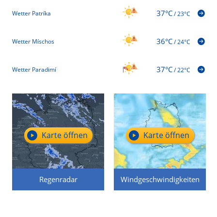
37°C
Wetter Patríka
/
23°C
36°C
Wetter Míschos
/
24°C
37°C
Wetter Paradimí
/
22°C
Karte öffnen
Karte öffnen
Regenradar
Windgeschwindigkeiten