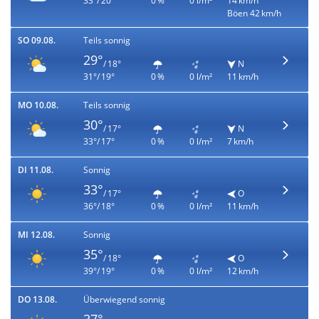
33°/ 20°
0 %
0 l/m²
14 km/h
Böen 42 km/h
SO 09.08.
Teils sonnig
29°
/ 18°
N
31°/ 19°
0 %
0 l/m²
11 km/h
MO 10.08.
Teils sonnig
30°
/ 17°
N
33°/ 17°
0 %
0 l/m²
7 km/h
DI 11.08.
Sonnig
33°
/ 17°
O
36°/ 18°
0 %
0 l/m²
11 km/h
MI 12.08.
Sonnig
35°
/ 18°
O
39°/ 19°
0 %
0 l/m²
12 km/h
DO 13.08.
Überwiegend sonnig