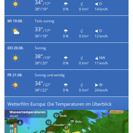
34°
/ 17°
O
38°/ 18°
0 %
0 l/m²
14 km/h
MI 19.08.
Teils sonnig
33°
/ 17°
O
36°/ 18°
0 %
0 l/m²
12 km/h
DO 20.08.
Sonnig
38°
/ 19°
NW
38°/ 20°
0 %
0 l/m²
11 km/h
FR 21.08.
Sonnig und windig
34°
/ 22°
W
38°/ 22°
0 %
0 l/m²
24 km/h
Wetterfilm Europa: Die Temperaturen im Überblick