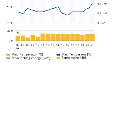
0,4 l/m²
20 °C
0,2 l/m²
10 °C
0 l/m²
L
20 h

L
0 h
06
07
08
09
10
11
12
13
06
14
15
16
17
18
19
20
21
08
08
Max. Temperatur [°C]
Min. Temperatur [°C]
Sonnenschein [h]
Niederschlagsmenge [l/m²]