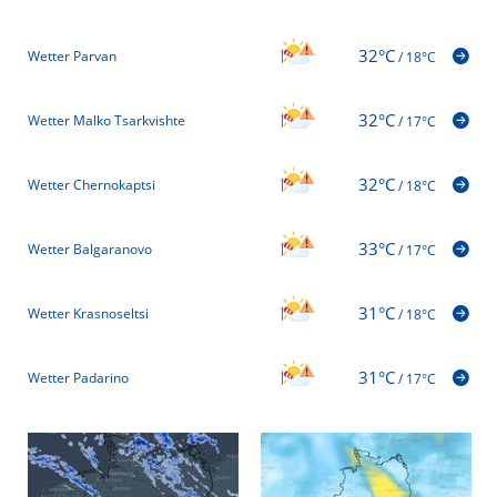
32°C
Wetter Parvan
/
18°C
32°C
Wetter Malko Tsarkvishte
/
17°C
32°C
Wetter Chernokaptsi
/
18°C
33°C
Wetter Balgaranovo
/
17°C
31°C
Wetter Krasnoseltsi
/
18°C
31°C
Wetter Padarino
/
17°C