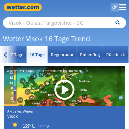
Wetter Visok 16 Tage Trend
de
7 Tage
16 Tage
Regenradar
Pollenflug
Rückblick
Wetterfilm Europa: Die Temperaturen im Überblick
Aktuelles Wetter in
Visok
28°C
Sonnig