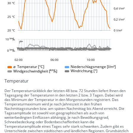
L
L
30 °C
0,4 l/m²
25 °C
0,2 l/m²
20 °C
0 l/m²
L
10 
-10 °
-5 °
5 °
10 °
15 °
20 °
25 °
30 °
100 °
50 °
-50 °
-100 °

L
L








































































0 
0 °
23:00
20:00
17:00
07:00
12:00
02:00
06:00
10:00
10:00
⌀ Temperatur [°C]
Niederschlagsmenge [l/m²]
Windgeschwindigkeit []
Windrichtung [°]
Temperatur
Der Temperaturrückblick der letzten 48 bzw. 72 Stunden liefert Ihnen den
Tagesgang der Temperaturen in den letzten 2 bzw. 3 Tagen. Dabei wird
das Minimum der Temperatur in den Morgenstunden registriert. Das
Temperaturmaximum wird je nach Jahreszeit in den frühen
Nachmittagsstunden bzw. am späten Nachmittag bis Abend erreicht. Die
Tagesamplitude ist sowohl von geographischen als auch von
wetterbedingten Einflüssen abhängig. Je nach Bewölkungsgrad,
Schneebedeckung oder Bodenbeschaffenheit kann die
Temperaturamplitude eines Tages sehr stark schwanken. Zudem gibt es
Unterschiede zwischen städtischen und ländlichen Regionen. Grundsätzlich