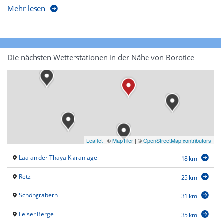
Mehr lesen
Die nächsten Wetterstationen in der Nähe von Borotice
Leaflet
|
©
MapTiler
| ©
OpenStreetMap contributors
Laa an der Thaya Kläranlage
18 km
Retz
25 km
Schöngrabern
31 km
Leiser Berge
35 km