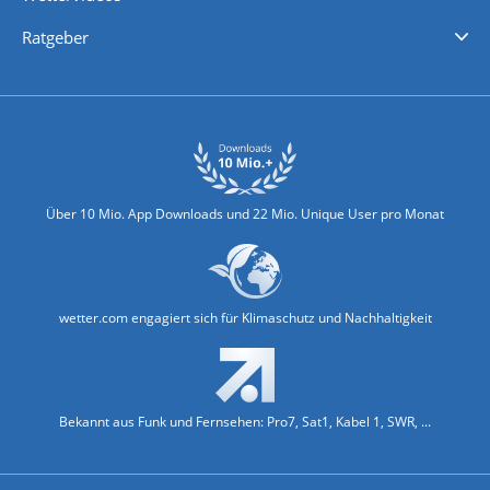
Nachrichten
Deutschlandwetter
Schweizwetter
Österreichwetter
Regionalwetter
Wetter in Europa
Wetter Weltweit
Wetterlexikon
Promi-News
Ratgeber
Biowetter
Glätteindex
Reiseziel Finder
Erkältungswetter
Klima & Umwelt
Über 10 Mio. App Downloads und 22 Mio. Unique User pro Monat
wetter.com engagiert sich für Klimaschutz und Nachhaltigkeit
Bekannt aus Funk und Fernsehen: Pro7, Sat1, Kabel 1, SWR, ...