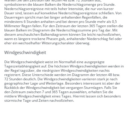
Wählen Sie den Zeitraum der letzten 48 bzw. 72 Stunden aus,
symbolisieren die blauen Balken die Niederschlagsmenge pro Stunde.
Niederschlagsereignisse mit teils hoher Intensität, die nur von kurzer
Dauer sind, lassen auf konvektive Niederschlagsereignisse schließen. Von
Dauerregen spricht man bei länger anhaltenden Regenfällen, die
mindestens 6 Stunden anhalten und bei denen pro Stunde mehr als 0,5
Millimeter Regen fallen. Für den Zeitraum der letzten 365 Tagen stellen die
blauen Balken im Diagramm die Niederschlagssumme pro Tag dar. Mit
diesem anschaulichen Balkendiagramm können Sie leicht nachvollziehen,
wann es längere trockene Phasen gab, anhaltender Niederschlag fiel oder
eher ein wechselhafter Witterungscharakter überwog.
Windgeschwindigkeit
Die Windgeschwindigkeit weist im Normalfall eine ausgeprägte
Tageszeitabhängigkeit auf. Die höchsten Windgeschwindigkeiten werden in
der Regel tagsüber, die niedrigsten Windgeschwindigkeiten nachts
registriert. Diese Unterschiede werden im Diagramm der letzten 48 bzw.
72 Stunden deutlich. Die Windgeschwindigkeiten variieren stark je nach
geographischer Lage und Wetterlage. Besonders interessant ist aber der
Rückblick der Windgeschwindigkeit bei vergangen Sturmlagen. Falls Sie
den Zeitraum zwischen 7 und 365 Tagen auswählen, erhalten Sie die
mittlere Windgeschwindigkeit eines Tages. Hiermit lassen sich besonders
stürmische Tage und Zeiten nachvollziehen.