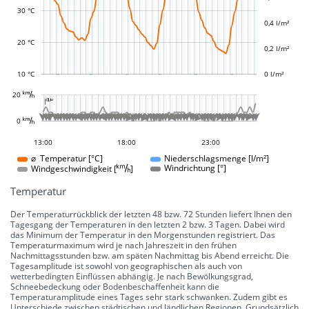
L
L
30 °C
0,4 l/m²
20 °C
0,2 l/m²
10 °C
0 l/m²
L
















































































































































20 
-10 °
-5 °
5 °
10 °
15 °
20 °
25 °
30 °
100 °
50 °
-50 °
-100 °

L
L








































































0 
0 °
11:00
09:00
06:00
19:00
01:00
13:00
18:00
23:00
23:00
⌀ Temperatur [°C]
Niederschlagsmenge [l/m²]
Windgeschwindigkeit []
Windrichtung [°]
Temperatur
Der Temperaturrückblick der letzten 48 bzw. 72 Stunden liefert Ihnen den
Tagesgang der Temperaturen in den letzten 2 bzw. 3 Tagen. Dabei wird
das Minimum der Temperatur in den Morgenstunden registriert. Das
Temperaturmaximum wird je nach Jahreszeit in den frühen
Nachmittagsstunden bzw. am späten Nachmittag bis Abend erreicht. Die
Tagesamplitude ist sowohl von geographischen als auch von
wetterbedingten Einflüssen abhängig. Je nach Bewölkungsgrad,
Schneebedeckung oder Bodenbeschaffenheit kann die
Temperaturamplitude eines Tages sehr stark schwanken. Zudem gibt es
Unterschiede zwischen städtischen und ländlichen Regionen. Grundsätzlich