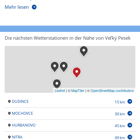
Mehr lesen
Die nächsten Wetterstationen in der Nähe von Veľký Pesek
Leaflet
|
©
MapTiler
| ©
OpenStreetMap contributors
DUDINCE
15 km
MOCHOVCE
30 km
HURBANOVO
45 km
NITRA
49 km