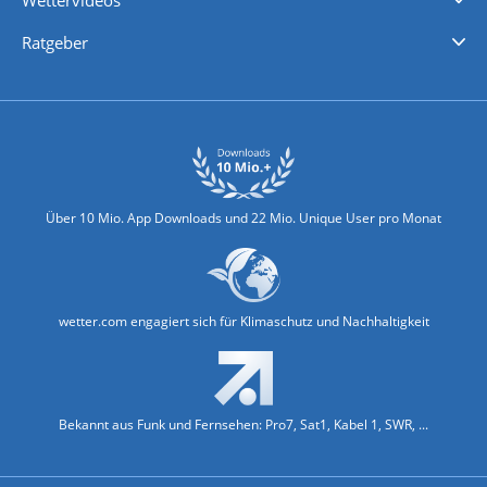
Wettervideos
Nachrichten
Deutschlandwetter
Schweizwetter
Österreichwetter
Regionalwetter
Wetter in Europa
Wetter Weltweit
Wetterlexikon
Promi-News
Ratgeber
Biowetter
Glätteindex
Reiseziel Finder
Erkältungswetter
Klima & Umwelt
Über 10 Mio. App Downloads und 22 Mio. Unique User pro Monat
wetter.com engagiert sich für Klimaschutz und Nachhaltigkeit
Bekannt aus Funk und Fernsehen: Pro7, Sat1, Kabel 1, SWR, ...