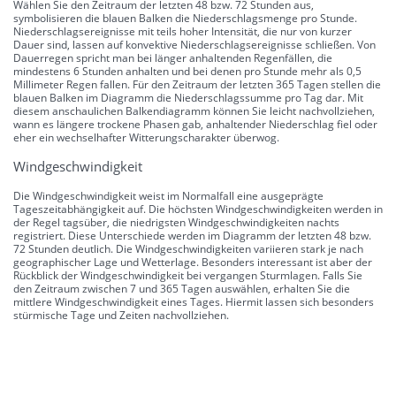
Wählen Sie den Zeitraum der letzten 48 bzw. 72 Stunden aus,
symbolisieren die blauen Balken die Niederschlagsmenge pro Stunde.
Niederschlagsereignisse mit teils hoher Intensität, die nur von kurzer
Dauer sind, lassen auf konvektive Niederschlagsereignisse schließen. Von
Dauerregen spricht man bei länger anhaltenden Regenfällen, die
mindestens 6 Stunden anhalten und bei denen pro Stunde mehr als 0,5
Millimeter Regen fallen. Für den Zeitraum der letzten 365 Tagen stellen die
blauen Balken im Diagramm die Niederschlagssumme pro Tag dar. Mit
diesem anschaulichen Balkendiagramm können Sie leicht nachvollziehen,
wann es längere trockene Phasen gab, anhaltender Niederschlag fiel oder
eher ein wechselhafter Witterungscharakter überwog.
Windgeschwindigkeit
Die Windgeschwindigkeit weist im Normalfall eine ausgeprägte
Tageszeitabhängigkeit auf. Die höchsten Windgeschwindigkeiten werden in
der Regel tagsüber, die niedrigsten Windgeschwindigkeiten nachts
registriert. Diese Unterschiede werden im Diagramm der letzten 48 bzw.
72 Stunden deutlich. Die Windgeschwindigkeiten variieren stark je nach
geographischer Lage und Wetterlage. Besonders interessant ist aber der
Rückblick der Windgeschwindigkeit bei vergangen Sturmlagen. Falls Sie
den Zeitraum zwischen 7 und 365 Tagen auswählen, erhalten Sie die
mittlere Windgeschwindigkeit eines Tages. Hiermit lassen sich besonders
stürmische Tage und Zeiten nachvollziehen.