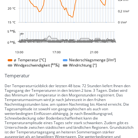
20 °C
0,2 l/m²
15 °C
0 l/m²
L
















































































































































5 
-10 °
-5 °
5 °
10 °
15 °
20 °
25 °
30 °
100 °
50 °
-50 °
-100 °

L
L








































































0 
0 °
10:00
07:00
04:00
18:00
23:00
13:00
17:00
21:00
21:00
⌀ Temperatur [°C]
Niederschlagsmenge [l/m²]
Windgeschwindigkeit []
Windrichtung [°]
Temperatur
Der Temperaturrückblick der letzten 48 bzw. 72 Stunden liefert Ihnen den
Tagesgang der Temperaturen in den letzten 2 bzw. 3 Tagen. Dabei wird
das Minimum der Temperatur in den Morgenstunden registriert. Das
Temperaturmaximum wird je nach Jahreszeit in den frühen
Nachmittagsstunden bzw. am späten Nachmittag bis Abend erreicht. Die
Tagesamplitude ist sowohl von geographischen als auch von
wetterbedingten Einflüssen abhängig. Je nach Bewölkungsgrad,
Schneebedeckung oder Bodenbeschaffenheit kann die
Temperaturamplitude eines Tages sehr stark schwanken. Zudem gibt es
Unterschiede zwischen städtischen und ländlichen Regionen. Grundsätzlich
ist der Temperaturtagesgang an heiteren Sommertagen stärker
ausgeprägt als an bewölkten Wintertagen. Die wetterbedingten und