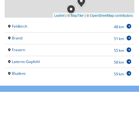
Leaflet
|
©
MapTiler
| ©
OpenStreetMap contributors
Feldkirch
48 km
Brand
51 km
Fraxern
55 km
Laterns-Gapfohl
58 km
Bludenz
59 km