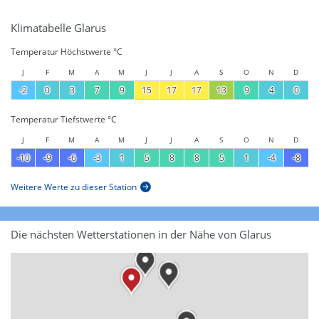
Klimatabelle Glarus
Temperatur Höchstwerte °C
J
F
M
A
M
J
J
A
S
O
N
D
-2
0
3
7
9
15
17
17
13
9
4
0
Temperatur Tiefstwerte °C
J
F
M
A
M
J
J
A
S
O
N
D
-10
-9
-6
-3
1
5
8
8
5
1
-4
-8
Weitere Werte zu dieser Station
Die nächsten Wetterstationen in der Nähe von Glarus