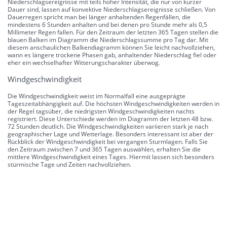
Niederschlagsereignisse mit teils hoher Intensität, die nur von kurzer
Dauer sind, lassen auf konvektive Niederschlagsereignisse schließen. Von
Dauerregen spricht man bei länger anhaltenden Regenfällen, die
mindestens 6 Stunden anhalten und bei denen pro Stunde mehr als 0,5
Millimeter Regen fallen. Für den Zeitraum der letzten 365 Tagen stellen die
blauen Balken im Diagramm die Niederschlagssumme pro Tag dar. Mit
diesem anschaulichen Balkendiagramm können Sie leicht nachvollziehen,
wann es längere trockene Phasen gab, anhaltender Niederschlag fiel oder
eher ein wechselhafter Witterungscharakter überwog.
Windgeschwindigkeit
Die Windgeschwindigkeit weist im Normalfall eine ausgeprägte
Tageszeitabhängigkeit auf. Die höchsten Windgeschwindigkeiten werden in
der Regel tagsüber, die niedrigsten Windgeschwindigkeiten nachts
registriert. Diese Unterschiede werden im Diagramm der letzten 48 bzw.
72 Stunden deutlich. Die Windgeschwindigkeiten variieren stark je nach
geographischer Lage und Wetterlage. Besonders interessant ist aber der
Rückblick der Windgeschwindigkeit bei vergangen Sturmlagen. Falls Sie
den Zeitraum zwischen 7 und 365 Tagen auswählen, erhalten Sie die
mittlere Windgeschwindigkeit eines Tages. Hiermit lassen sich besonders
stürmische Tage und Zeiten nachvollziehen.