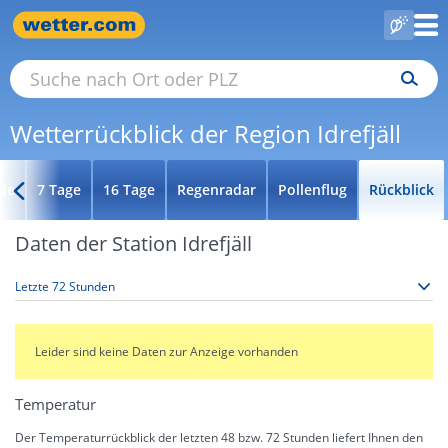
Wetterrückblick der Region Idrefjäll
de
7 Tage
16 Tage
Regenradar
Pollenflug
Rückblick
Daten der Station Idrefjäll
Leider sind keine Daten zur Anzeige vorhanden
Temperatur
Der Temperaturrückblick der letzten 48 bzw. 72 Stunden liefert Ihnen den