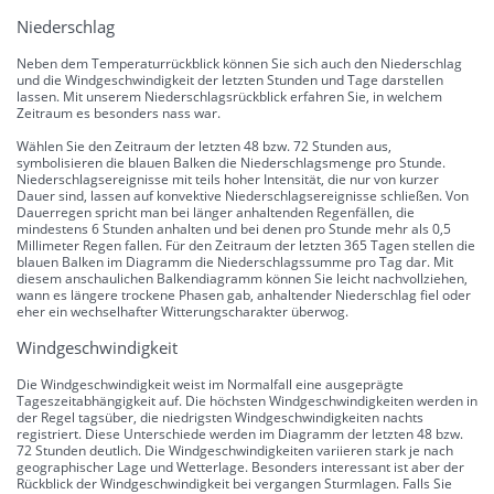
Niederschlag
Neben dem Temperaturrückblick können Sie sich auch den Niederschlag
und die Windgeschwindigkeit der letzten Stunden und Tage darstellen
lassen. Mit unserem Niederschlagsrückblick erfahren Sie, in welchem
Zeitraum es besonders nass war.
Wählen Sie den Zeitraum der letzten 48 bzw. 72 Stunden aus,
symbolisieren die blauen Balken die Niederschlagsmenge pro Stunde.
Niederschlagsereignisse mit teils hoher Intensität, die nur von kurzer
Dauer sind, lassen auf konvektive Niederschlagsereignisse schließen. Von
Dauerregen spricht man bei länger anhaltenden Regenfällen, die
mindestens 6 Stunden anhalten und bei denen pro Stunde mehr als 0,5
Millimeter Regen fallen. Für den Zeitraum der letzten 365 Tagen stellen die
blauen Balken im Diagramm die Niederschlagssumme pro Tag dar. Mit
diesem anschaulichen Balkendiagramm können Sie leicht nachvollziehen,
wann es längere trockene Phasen gab, anhaltender Niederschlag fiel oder
eher ein wechselhafter Witterungscharakter überwog.
Windgeschwindigkeit
Die Windgeschwindigkeit weist im Normalfall eine ausgeprägte
Tageszeitabhängigkeit auf. Die höchsten Windgeschwindigkeiten werden in
der Regel tagsüber, die niedrigsten Windgeschwindigkeiten nachts
registriert. Diese Unterschiede werden im Diagramm der letzten 48 bzw.
72 Stunden deutlich. Die Windgeschwindigkeiten variieren stark je nach
geographischer Lage und Wetterlage. Besonders interessant ist aber der
Rückblick der Windgeschwindigkeit bei vergangen Sturmlagen. Falls Sie