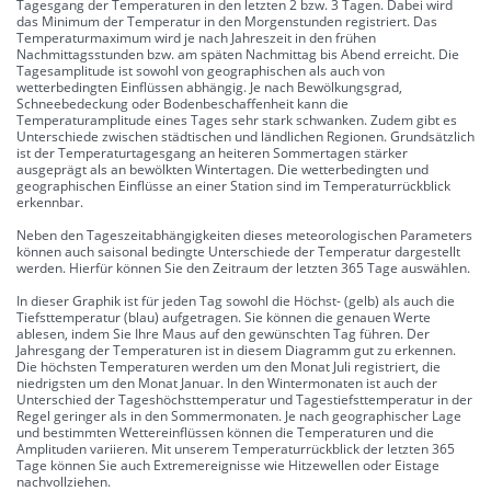
Tagesgang der Temperaturen in den letzten 2 bzw. 3 Tagen. Dabei wird
das Minimum der Temperatur in den Morgenstunden registriert. Das
Temperaturmaximum wird je nach Jahreszeit in den frühen
Nachmittagsstunden bzw. am späten Nachmittag bis Abend erreicht. Die
Tagesamplitude ist sowohl von geographischen als auch von
wetterbedingten Einflüssen abhängig. Je nach Bewölkungsgrad,
Schneebedeckung oder Bodenbeschaffenheit kann die
Temperaturamplitude eines Tages sehr stark schwanken. Zudem gibt es
Unterschiede zwischen städtischen und ländlichen Regionen. Grundsätzlich
ist der Temperaturtagesgang an heiteren Sommertagen stärker
ausgeprägt als an bewölkten Wintertagen. Die wetterbedingten und
geographischen Einflüsse an einer Station sind im Temperaturrückblick
erkennbar.
Neben den Tageszeitabhängigkeiten dieses meteorologischen Parameters
können auch saisonal bedingte Unterschiede der Temperatur dargestellt
werden. Hierfür können Sie den Zeitraum der letzten 365 Tage auswählen.
In dieser Graphik ist für jeden Tag sowohl die Höchst- (gelb) als auch die
Tiefsttemperatur (blau) aufgetragen. Sie können die genauen Werte
ablesen, indem Sie Ihre Maus auf den gewünschten Tag führen. Der
Jahresgang der Temperaturen ist in diesem Diagramm gut zu erkennen.
Die höchsten Temperaturen werden um den Monat Juli registriert, die
niedrigsten um den Monat Januar. In den Wintermonaten ist auch der
Unterschied der Tageshöchsttemperatur und Tagestiefsttemperatur in der
Regel geringer als in den Sommermonaten. Je nach geographischer Lage
und bestimmten Wettereinflüssen können die Temperaturen und die
Amplituden variieren. Mit unserem Temperaturrückblick der letzten 365
Tage können Sie auch Extremereignisse wie Hitzewellen oder Eistage
nachvollziehen.