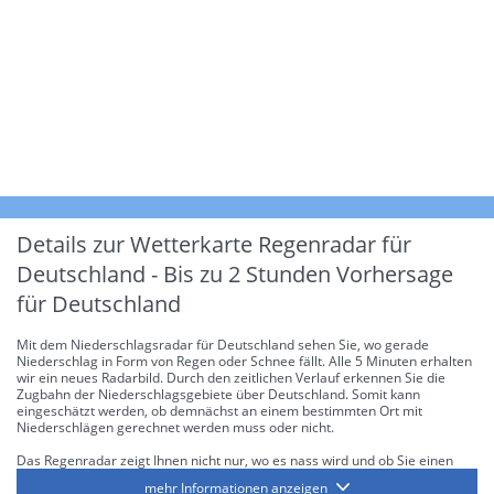
Details zur Wetterkarte
Regenradar für
Deutschland - Bis zu 2 Stunden Vorhersage
für Deutschland
Mit dem Niederschlagsradar für Deutschland sehen Sie, wo gerade
Niederschlag in Form von Regen oder Schnee fällt. Alle 5 Minuten erhalten
wir ein neues Radarbild. Durch den zeitlichen Verlauf erkennen Sie die
Zugbahn der Niederschlagsgebiete über Deutschland. Somit kann
eingeschätzt werden, ob demnächst an einem bestimmten Ort mit
Niederschlägen gerechnet werden muss oder nicht.
Das Regenradar zeigt Ihnen nicht nur, wo es nass wird und ob Sie einen
Regenschirm brauchen, sondern gibt Ihnen zusätzlich Informationen über
mehr Informationen anzeigen
die Niederschlagsintensität. Diese bezieht sich laut offiziellen Richtlinien