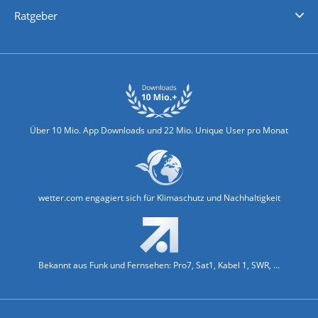
Nachrichten
Deutschlandwetter
Schweizwetter
Österreichwetter
Regionalwetter
Wetter in Europa
Wetter Weltweit
Wetterlexikon
Promi-News
Ratgeber
Biowetter
Glätteindex
Reiseziel Finder
Erkältungswetter
Klima & Umwelt
Über 10 Mio. App Downloads und 22 Mio. Unique User pro Monat
wetter.com engagiert sich für Klimaschutz und Nachhaltigkeit
Bekannt aus Funk und Fernsehen: Pro7, Sat1, Kabel 1, SWR, ...