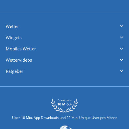
Wetter
Videovorhersagen
Kolumnen
Unwetterwarnungen
wetter.com Deutschland
wetter.com Schweiz
wetter.com Österreich
Werben
Homepage Widget
Wetter API
Wetter- und Geodaten - meteonomiqs.com
tiempo.es
meteos24.fr
ilmeteo24.it
pogoda24.pl
weather24.co.uk
Widgets
Regenradar
Windgeschwindigkeiten
Temperatur
Sonnenschein
Wassertemperatur
Mobiles Wetter
iPhone Wetter
iPad Wetter
Android Wetter
Wettervideos
Nachrichten
Deutschlandwetter
Schweizwetter
Österreichwetter
Regionalwetter
Wetter in Europa
Wetter Weltweit
Wetterlexikon
Promi-News
Ratgeber
Biowetter
Glätteindex
Reiseziel Finder
Erkältungswetter
Klima & Umwelt
Über 10 Mio. App Downloads und 22 Mio. Unique User pro Monat