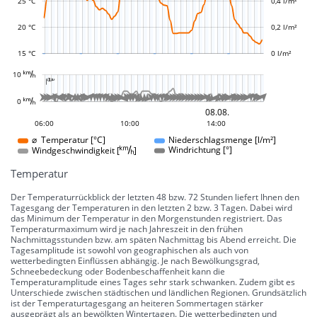
25 °C
0,4 l/m²
20 °C
0,2 l/m²
15 °C
0 l/m²
L
















































































































































10 
-10 °
-5 °
5 °
10 °
15 °
20 °
25 °
30 °
100 °
50 °
-50 °
-100 °

L
L








































































0 
0 °
08.08.
08.08.
08.08.
08.08.
08.08.
08.08.
08.08.
08.08.
08.08.
08.08.
08.08.
08.08.
08.08.
08.08.
08.08.
08.08.
08.08.
08.08.
08.08.
08.08.
08.08.
08.08.
08.08.
08.08.
08.08.
08.08.
08.08.
08.08.
08.08.
08.08.
08.08.
08.08.
08.08.
08.08.
08.08.
08.08.
08.08.
08.08.
08.08.
08.08.
08.08.
08.08.
08.08.
08.08.
08.08.
08.08.
08.08.
08.08.
08.08.
08.08.
08.08.
08.08.
08.08.
08.08.
08.08.
08.08.
08.08.
08.08.
08.08.
08.08.
08.08.
08.08.
08.08.
08.08.
08.08.
08.08.
08.08.
08.08.
08.08.
08.08.
08.08.
08.08.
08.08.
08.08.
08.08.
08.08.
08.08.
08.08.
08.08.
08.08.
08.08.
08.08.
08.08.
08.08.
08.08.
08.08.
08.08.
08.08.
08.08.
08.08.
08.08.
08.08.
08.08.
08.08.
08.08.
08.08.
08.08.
08.08.
08.08.
08.08.
08.08.
08.08.
08.08.
08.08.
08.08.
08.08.
08.08.
08.08.
08.08.
08.08.
08.08.
08.08.
08.08.
08.08.
08.08.
08.08.
08.08.
08.08.
08.08.
08.08.
08.08.
08.08.
08.08.
08.08.
08.08.
08.08.
08.08.
08.08.
08.08.
08.08.
08.08.
08.08.
08.08.
08.08.
08.08.
08.08.
08.08.
08.08.
08.08.
08.08.
08.08.
08.08.
08.08.
08.08.
08.08.
08.08.
08.08.
08.08.
08.08.
08.08.
08.08.
08.08.
08.08.
08.08.
08.08.
08.08.
08.08.
08.08.
08.08.
08.08.
08.08.
08.08.
08.08.
08.08.
08.08.
08.08.
08.08.
08.08.
08.08.
08.08.
08.08.
08.08.
08.08.
08.08.
08.08.
08.08.
08.08.
08.08.
08.08.
08.08.
08.08.
08.08.
08.08.
08.08.
08.08.
08.08.
08.08.
08.08.
08.08.
08.08.
08.08.
08.08.
08.08.
08.08.
08.08.
08.08.
08.08.
08.08.
08.08.
08.08.
08.08.
08.08.
08.08.
08.08.
08.08.
08.08.
08.08.
08.08.
08.08.
08.08.
08.08.
08.08.
08.08.
08.08.
08.08.
08.08.
08.08.
08.08.
08.08.
08.08.
08.08.
08.08.
08.08.
08.08.
08.08.
08.08.
08.08.
08.08.
08.08.
08.08.
08.08.
08.08.
08.08.
08.08.
08.08.
08.08.
08.08.
08.08.
08.08.
08.08.
08.08.
08.08.
08.08.
08.08.
08.08.
08.08.
08.08.
03:00
00:00
21:00
11:00
16:00
06:00
10:00
14:00
14:00
⌀ Temperatur [°C]
Niederschlagsmenge [l/m²]
Windgeschwindigkeit []
Windrichtung [°]
Temperatur
Der Temperaturrückblick der letzten 48 bzw. 72 Stunden liefert Ihnen den
Tagesgang der Temperaturen in den letzten 2 bzw. 3 Tagen. Dabei wird
das Minimum der Temperatur in den Morgenstunden registriert. Das
Temperaturmaximum wird je nach Jahreszeit in den frühen
Nachmittagsstunden bzw. am späten Nachmittag bis Abend erreicht. Die
Tagesamplitude ist sowohl von geographischen als auch von
wetterbedingten Einflüssen abhängig. Je nach Bewölkungsgrad,
Schneebedeckung oder Bodenbeschaffenheit kann die
Temperaturamplitude eines Tages sehr stark schwanken. Zudem gibt es
Unterschiede zwischen städtischen und ländlichen Regionen. Grundsätzlich
ist der Temperaturtagesgang an heiteren Sommertagen stärker
ausgeprägt als an bewölkten Wintertagen. Die wetterbedingten und