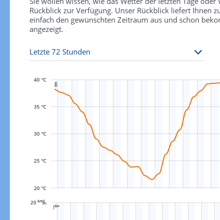
Sie wollen wissen, wie das Wetter der letzten Tage ode
Rückblick zur Verfügung. Unser Rückblick liefert Ihnen
einfach den gewünschten Zeitraum aus und schon bekomm
angezeigt.
40 °C

35 °C
L
30 °C
25 °C
20 °C
L
















































































































































20 

L