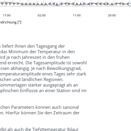


































17:00
05:00
02:00
11:00
20:00
drichtung [°]
 liefert Ihnen den Tagesgang der
d das Minimum der Temperatur in den
 je nach Jahreszeit in den frühen
d erreicht. Die Tagesamplitude ist sowohl
üssen abhängig. Je nach Bewölkungsgrad,
mperaturamplitude eines Tages sehr stark
schen und ländlichen Regionen.
 Sommertagen stärker ausgeprägt als an
hischen Einflüsse an einer Station sind im
schen Parameters können auch saisonal
n. Hierfür können Sie den Zeitraum der
lb) als auch die Tiefsttemperatur (blau)