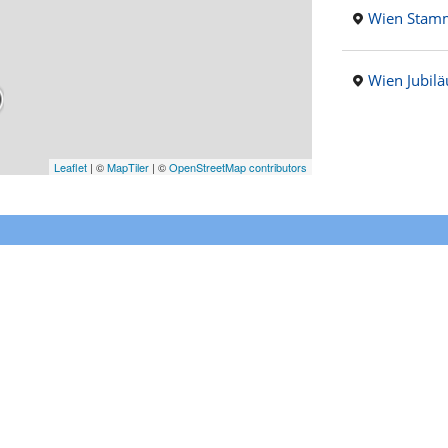
Wien Stam
Wien Jubil
Leaflet
|
©
MapTiler
| ©
OpenStreetMap contributors