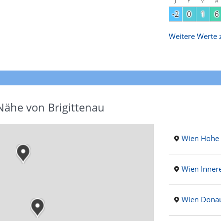
J
F
M
A
-2
0
1
6
Weitere Werte z
Nähe von Brigittenau
Wien Hohe
Wien Innere
Wien Donau