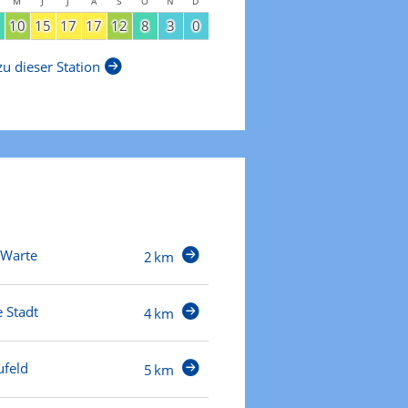
M
J
J
A
S
O
N
D
10
15
17
17
12
8
3
0
u dieser Station
 Warte
2 km
 Stadt
4 km
feld
5 km