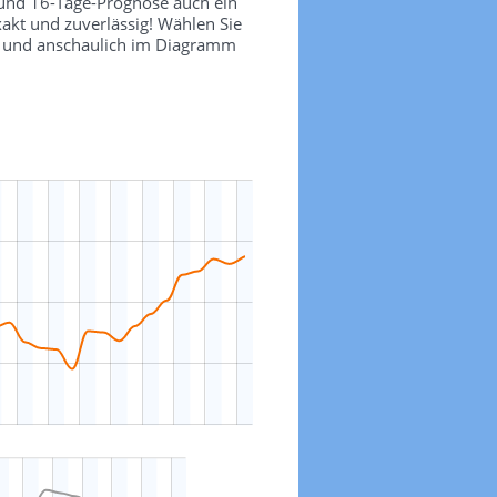
 und 16-Tage-Prognose auch ein
akt und zuverlässig! Wählen Sie
ch und anschaulich im Diagramm
-10 °
-5 °
5 °
10 °
15 °
20 °
25 °
30 °
100 °
50 °
-50 °
-100 °
L