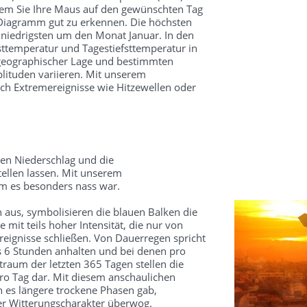
dem Sie Ihre Maus auf den gewünschten Tag
 Diagramm gut zu erkennen. Die höchsten
 niedrigsten um den Monat Januar. In den
ttemperatur und Tagestiefsttemperatur in
 geographischer Lage und bestimmten
ituden variieren. Mit unserem
ch Extremereignisse wie Hitzewellen oder
en Niederschlag und die
ellen lassen. Mit unserem
um es besonders nass war.
 aus, symbolisieren die blauen Balken die
mit teils hoher Intensität, die nur von
reignisse schließen. Von Dauerregen spricht
s 6 Stunden anhalten und bei denen pro
traum der letzten 365 Tagen stellen die
o Tag dar. Mit diesem anschaulichen
 es längere trockene Phasen gab,
ter Witterungscharakter überwog.