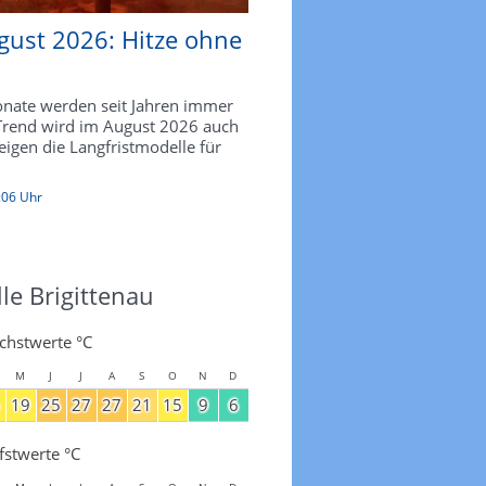
gust 2026: Hitze ohne
ate werden seit Jahren immer
 Trend wird im August 2026 auch
zeigen die Langfristmodelle für
:06 Uhr
le Brigittenau
chstwerte °C
M
J
J
A
S
O
N
D
19
25
27
27
21
15
9
6
fstwerte °C