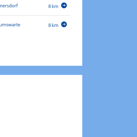
mersdorf
8 km
äumswarte
8 km