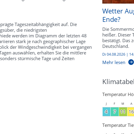
Wetter Au
Ende?
prägte Tageszeitabhängigkeit auf. Die
Die Sommermon
süber, die niedrigsten
heißer. Dieser
schiede werden im Diagramm der letzten 48
bestätigt. Das 
riieren stark je nach geographischer Lage
Deutschland.
kblick der Windgeschwindigkeit bei vergangen
agen auswählen, erhalten Sie die mittlere
Di 04.08.2026 | 14
esonders stürmische Tage und Zeiten
Mehr lesen
Klimatabel
Temperatur Hö
J
F
M
A
4
7
11
16
Temperatur Tie