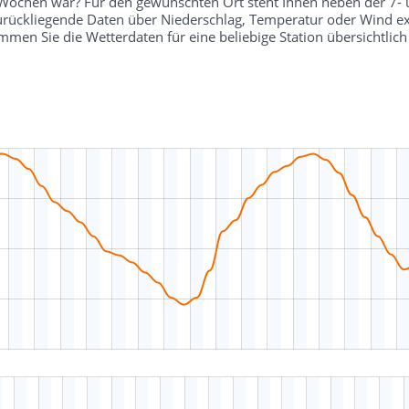
r Wochen war? Für den gewünschten Ort steht Ihnen neben der 7-
 zurückliegende Daten über Niederschlag, Temperatur oder Wind ex
en Sie die Wetterdaten für eine beliebige Station übersichtli