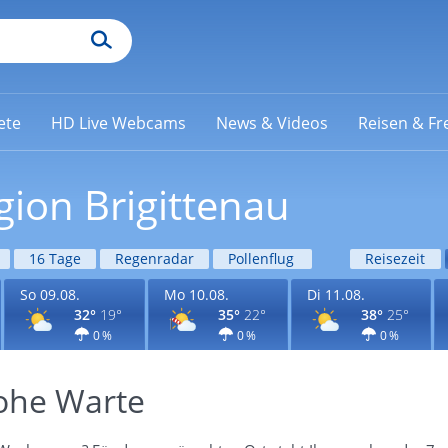
ete
HD Live Webcams
News & Videos
Reisen & Fre
gion Brigittenau
16 Tage
Regenradar
Pollenflug
Reisezeit
So 09.08.
Mo 10.08.
Di 11.08.
32°
19°
35°
22°
38°
25°
0 %
0 %
0 %
ohe Warte