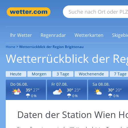
Ihr Wetter
Regenradar
Wetterkarten
Skigebi
Home
Wetterrückblick der Region Brigittenau
Wetterrückblick der Re
Heute
Morgen
3 Tage
Wochenende
7 Tage
Do 06.08.
Fr 07.08.
Sa 08.08.
35°
27°
30°
23°
30°
20°
0 %
0 %
0 %
Daten der Station Wien H