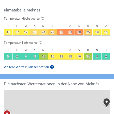
Klimatabelle Meknès
Temperatur Höchstwerte °C
J
F
M
A
M
J
J
A
S
O
N
D
15
17
19
20
24
28
33
33
30
25
19
16
Temperatur Tiefstwerte °C
J
F
M
A
M
J
J
A
S
O
N
D
5
6
7
9
12
15
18
18
16
13
9
6
Weitere Werte zu dieser Station
Die nächsten Wetterstationen in der Nähe von Meknès