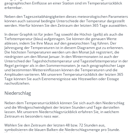
geographischen Einflüsse an einer Station sind im Temperaturrückblick
erkennbar.
Neben den Tageszeitabhängigkeiten dieses meteorologischen Parameters
können auch saisonal bedingte Unterschiede der Temperatur dargestellt
werden. Hierfür können Sie den Zeitraum der letzten 365 Tage auswählen.
In dieser Graphik ist für jeden Tag sowohl die Höchst- (gelb) als auch die
Tiefsttemperatur (blau) aufgetragen. Sie können die genauen Werte
ablesen, indem Sie Ihre Maus auf den gewünschten Tag führen. Der
Jahresgang der Temperaturen ist in diesem Diagramm gut zu erkennen.
Die höchsten Temperaturen werden um den Monat Juli registriert, die
niedrigsten um den Monat Januar. In den Wintermonaten ist auch der
Unterschied der Tageshöchsttemperatur und Tagestiefsttemperatur in der
Regel geringer als in den Sommermonaten. Je nach geographischer Lage
und bestimmten Wettereinflüssen können die Temperaturen und die
Amplituden variieren. Mit unserem Temperaturrückblick der letzten 365
Tage können Sie auch Extremereignisse wie Hitzewellen oder Eistage
nachvollziehen.
Niederschlag
Neben dem Temperaturrückblick können Sie sich auch den Niederschlag
und die Windgeschwindigkeit der letzten Stunden und Tage darstellen
lassen. Mit unserem Niederschlagsrückblick erfahren Sie, in welchem
Zeitraum es besonders nass war.
Wählen Sie den Zeitraum der letzten 48 bzw. 72 Stunden aus,
symbolisieren die blauen Balken die Niederschlagsmenge pro Stunde.