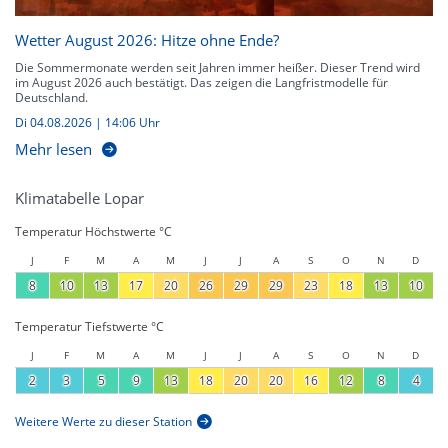
Wetter August 2026: Hitze ohne Ende?
Die Sommermonate werden seit Jahren immer heißer. Dieser Trend wird
im August 2026 auch bestätigt. Das zeigen die Langfristmodelle für
Deutschland.
Di 04.08.2026 | 14:06 Uhr
Mehr lesen
Klimatabelle Lopar
Temperatur Höchstwerte °C
J
F
M
A
M
J
J
A
S
O
N
D
8
10
13
17
20
26
29
29
23
18
13
10
Temperatur Tiefstwerte °C
J
F
M
A
M
J
J
A
S
O
N
D
2
3
5
9
13
18
20
20
16
12
8
4
Weitere Werte zu dieser Station