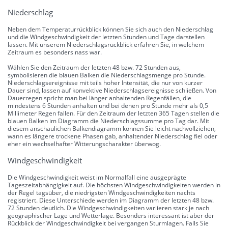
Niederschlag
Neben dem Temperaturrückblick können Sie sich auch den Niederschlag
und die Windgeschwindigkeit der letzten Stunden und Tage darstellen
lassen. Mit unserem Niederschlagsrückblick erfahren Sie, in welchem
Zeitraum es besonders nass war.
Wählen Sie den Zeitraum der letzten 48 bzw. 72 Stunden aus,
symbolisieren die blauen Balken die Niederschlagsmenge pro Stunde.
Niederschlagsereignisse mit teils hoher Intensität, die nur von kurzer
Dauer sind, lassen auf konvektive Niederschlagsereignisse schließen. Von
Dauerregen spricht man bei länger anhaltenden Regenfällen, die
mindestens 6 Stunden anhalten und bei denen pro Stunde mehr als 0,5
Millimeter Regen fallen. Für den Zeitraum der letzten 365 Tagen stellen die
blauen Balken im Diagramm die Niederschlagssumme pro Tag dar. Mit
diesem anschaulichen Balkendiagramm können Sie leicht nachvollziehen,
wann es längere trockene Phasen gab, anhaltender Niederschlag fiel oder
eher ein wechselhafter Witterungscharakter überwog.
Windgeschwindigkeit
Die Windgeschwindigkeit weist im Normalfall eine ausgeprägte
Tageszeitabhängigkeit auf. Die höchsten Windgeschwindigkeiten werden in
der Regel tagsüber, die niedrigsten Windgeschwindigkeiten nachts
registriert. Diese Unterschiede werden im Diagramm der letzten 48 bzw.
72 Stunden deutlich. Die Windgeschwindigkeiten variieren stark je nach
geographischer Lage und Wetterlage. Besonders interessant ist aber der
Rückblick der Windgeschwindigkeit bei vergangen Sturmlagen. Falls Sie