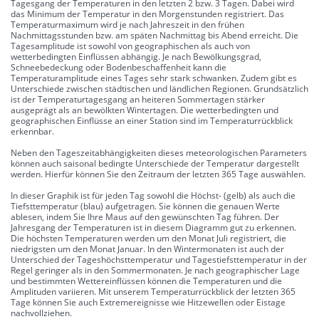
Tagesgang der Temperaturen in den letzten 2 bzw. 3 Tagen. Dabei wird
das Minimum der Temperatur in den Morgenstunden registriert. Das
Temperaturmaximum wird je nach Jahreszeit in den frühen
Nachmittagsstunden bzw. am späten Nachmittag bis Abend erreicht. Die
Tagesamplitude ist sowohl von geographischen als auch von
wetterbedingten Einflüssen abhängig. Je nach Bewölkungsgrad,
Schneebedeckung oder Bodenbeschaffenheit kann die
Temperaturamplitude eines Tages sehr stark schwanken. Zudem gibt es
Unterschiede zwischen städtischen und ländlichen Regionen. Grundsätzlich
ist der Temperaturtagesgang an heiteren Sommertagen stärker
ausgeprägt als an bewölkten Wintertagen. Die wetterbedingten und
geographischen Einflüsse an einer Station sind im Temperaturrückblick
erkennbar.
Neben den Tageszeitabhängigkeiten dieses meteorologischen Parameters
können auch saisonal bedingte Unterschiede der Temperatur dargestellt
werden. Hierfür können Sie den Zeitraum der letzten 365 Tage auswählen.
In dieser Graphik ist für jeden Tag sowohl die Höchst- (gelb) als auch die
Tiefsttemperatur (blau) aufgetragen. Sie können die genauen Werte
ablesen, indem Sie Ihre Maus auf den gewünschten Tag führen. Der
Jahresgang der Temperaturen ist in diesem Diagramm gut zu erkennen.
Die höchsten Temperaturen werden um den Monat Juli registriert, die
niedrigsten um den Monat Januar. In den Wintermonaten ist auch der
Unterschied der Tageshöchsttemperatur und Tagestiefsttemperatur in der
Regel geringer als in den Sommermonaten. Je nach geographischer Lage
und bestimmten Wettereinflüssen können die Temperaturen und die
Amplituden variieren. Mit unserem Temperaturrückblick der letzten 365
Tage können Sie auch Extremereignisse wie Hitzewellen oder Eistage
nachvollziehen.