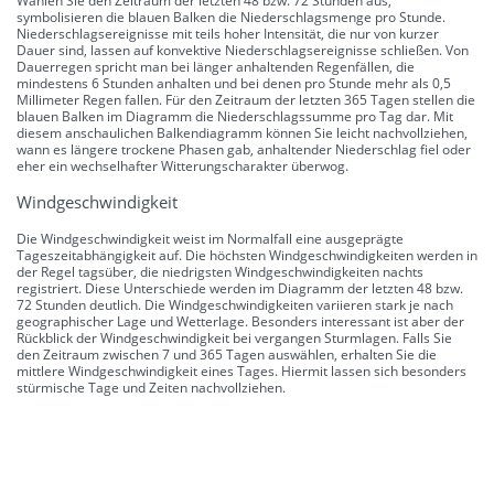
Wählen Sie den Zeitraum der letzten 48 bzw. 72 Stunden aus,
symbolisieren die blauen Balken die Niederschlagsmenge pro Stunde.
Niederschlagsereignisse mit teils hoher Intensität, die nur von kurzer
Dauer sind, lassen auf konvektive Niederschlagsereignisse schließen. Von
Dauerregen spricht man bei länger anhaltenden Regenfällen, die
mindestens 6 Stunden anhalten und bei denen pro Stunde mehr als 0,5
Millimeter Regen fallen. Für den Zeitraum der letzten 365 Tagen stellen die
blauen Balken im Diagramm die Niederschlagssumme pro Tag dar. Mit
diesem anschaulichen Balkendiagramm können Sie leicht nachvollziehen,
wann es längere trockene Phasen gab, anhaltender Niederschlag fiel oder
eher ein wechselhafter Witterungscharakter überwog.
Windgeschwindigkeit
Die Windgeschwindigkeit weist im Normalfall eine ausgeprägte
Tageszeitabhängigkeit auf. Die höchsten Windgeschwindigkeiten werden in
der Regel tagsüber, die niedrigsten Windgeschwindigkeiten nachts
registriert. Diese Unterschiede werden im Diagramm der letzten 48 bzw.
72 Stunden deutlich. Die Windgeschwindigkeiten variieren stark je nach
geographischer Lage und Wetterlage. Besonders interessant ist aber der
Rückblick der Windgeschwindigkeit bei vergangen Sturmlagen. Falls Sie
den Zeitraum zwischen 7 und 365 Tagen auswählen, erhalten Sie die
mittlere Windgeschwindigkeit eines Tages. Hiermit lassen sich besonders
stürmische Tage und Zeiten nachvollziehen.