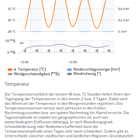
L
L
32 °C
0,4 l/m²
30 °C
0,2 l/m²
28 °C
0 l/m²
L
















50 
-10 °
-5 °
5 °
10 °
15 °
20 °
25 °
30 °
100 °
50 °
-50 °
-100 °

L
L








0 
0 °
18:00
12:00
12:00
12:00
12:00
⌀ Temperatur [°C]
Niederschlagsmenge [l/m²]
Windgeschwindigkeit []
Windrichtung [°]
Temperatur
Der Temperaturrückblick der letzten 48 bzw. 72 Stunden liefert Ihnen den
Tagesgang der Temperaturen in den letzten 2 bzw. 3 Tagen. Dabei wird
das Minimum der Temperatur in den Morgenstunden registriert. Das
Temperaturmaximum wird je nach Jahreszeit in den frühen
Nachmittagsstunden bzw. am späten Nachmittag bis Abend erreicht. Die
Tagesamplitude ist sowohl von geographischen als auch von
wetterbedingten Einflüssen abhängig. Je nach Bewölkungsgrad,
Schneebedeckung oder Bodenbeschaffenheit kann die
Temperaturamplitude eines Tages sehr stark schwanken. Zudem gibt es
Unterschiede zwischen städtischen und ländlichen Regionen. Grundsätzlich