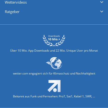
Wettervideos
Nachrichten
Deutschlandwetter
Schweizwetter
Österreichwetter
Regionalwetter
Wetter in Europa
Wetter Weltweit
Wetterlexikon
Promi-News
Ratgeber
Biowetter
Glätteindex
Reiseziel Finder
Erkältungswetter
Klima & Umwelt
Über 10 Mio. App Downloads und 22 Mio. Unique User pro Monat
wetter.com engagiert sich für Klimaschutz und Nachhaltigkeit
Bekannt aus Funk und Fernsehen: Pro7, Sat1, Kabel 1, SWR, ...