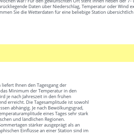
r Wochen war? Für den gewünschten Ort steht Ihnen neben der 7-
 zurückliegende Daten über Niederschlag, Temperatur oder Wind ex
en Sie die Wetterdaten für eine beliebige Station übersichtli
 liefert Ihnen den Tagesgang der
d das Minimum der Temperatur in den
 je nach Jahreszeit in den frühen
d erreicht. Die Tagesamplitude ist sowohl
üssen abhängig. Je nach Bewölkungsgrad,
mperaturamplitude eines Tages sehr stark
schen und ländlichen Regionen.
 Sommertagen stärker ausgeprägt als an
hischen Einflüsse an einer Station sind im