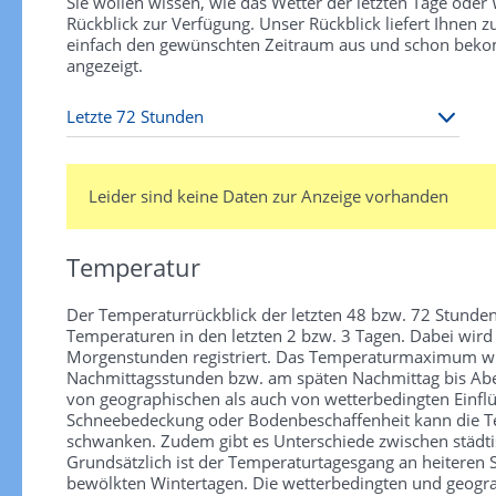
Sie wollen wissen, wie das Wetter der letzten Tage ode
Rückblick zur Verfügung. Unser Rückblick liefert Ihnen
einfach den gewünschten Zeitraum aus und schon bekomm
angezeigt.
Leider sind keine Daten zur Anzeige vorhanden
Temperatur
Der Temperaturrückblick der letzten 48 bzw. 72 Stunden
Temperaturen in den letzten 2 bzw. 3 Tagen. Dabei wir
Morgenstunden registriert. Das Temperaturmaximum wird
Nachmittagsstunden bzw. am späten Nachmittag bis Aben
von geographischen als auch von wetterbedingten Einfl
Schneebedeckung oder Bodenbeschaffenheit kann die Te
schwanken. Zudem gibt es Unterschiede zwischen städti
Grundsätzlich ist der Temperaturtagesgang an heiteren
bewölkten Wintertagen. Die wetterbedingten und geograp