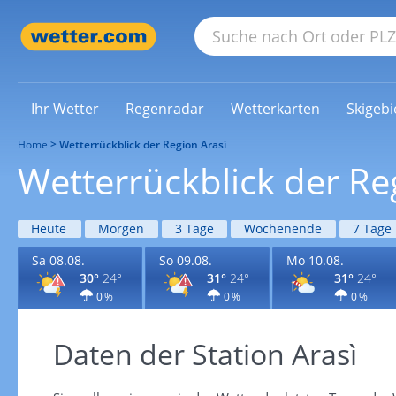
Ihr Wetter
Regenradar
Wetterkarten
Skigebi
Home
Wetterrückblick der Region Arasì
Wetterrückblick der Re
Heute
Morgen
3 Tage
Wochenende
7 Tage
Sa 08.08.
So 09.08.
Mo 10.08.
30°
24°
31°
24°
31°
24°
0 %
0 %
0 %
Daten der Station Arasì