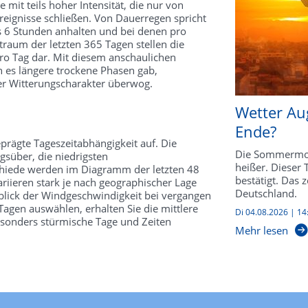
mit teils hoher Intensität, die nur von
reignisse schließen. Von Dauerregen spricht
s 6 Stunden anhalten und bei denen pro
traum der letzten 365 Tagen stellen die
o Tag dar. Mit diesem anschaulichen
 es längere trockene Phasen gab,
ter Witterungscharakter überwog.
Wetter Au
Ende?
prägte Tageszeitabhängigkeit auf. Die
Die Sommermon
süber, die niedrigsten
heißer. Dieser
schiede werden im Diagramm der letzten 48
bestätigt. Das 
riieren stark je nach geographischer Lage
Deutschland.
kblick der Windgeschwindigkeit bei vergangen
agen auswählen, erhalten Sie die mittlere
Di 04.08.2026 | 14
esonders stürmische Tage und Zeiten
Mehr lesen