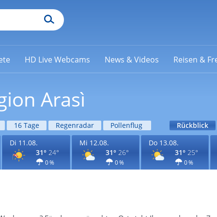
ete
HD Live Webcams
News & Videos
Reisen & Fre
gion Arasì
16 Tage
Regenradar
Pollenflug
Rückblick
Di 11.08.
Mi 12.08.
Do 13.08.
31°
24°
31°
26°
31°
25°
0 %
0 %
0 %