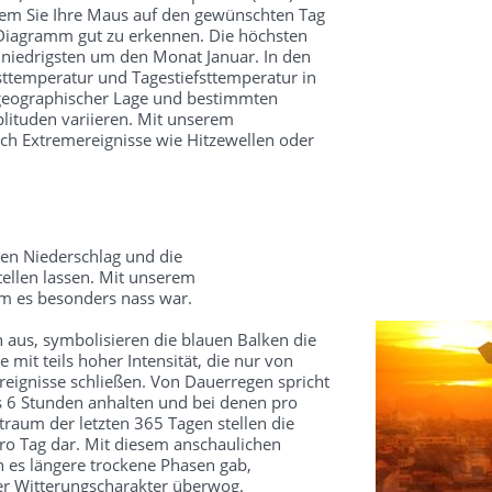
dem Sie Ihre Maus auf den gewünschten Tag
 Diagramm gut zu erkennen. Die höchsten
 niedrigsten um den Monat Januar. In den
ttemperatur und Tagestiefsttemperatur in
 geographischer Lage und bestimmten
ituden variieren. Mit unserem
ch Extremereignisse wie Hitzewellen oder
en Niederschlag und die
ellen lassen. Mit unserem
um es besonders nass war.
 aus, symbolisieren die blauen Balken die
mit teils hoher Intensität, die nur von
reignisse schließen. Von Dauerregen spricht
s 6 Stunden anhalten und bei denen pro
traum der letzten 365 Tagen stellen die
o Tag dar. Mit diesem anschaulichen
 es längere trockene Phasen gab,
ter Witterungscharakter überwog.