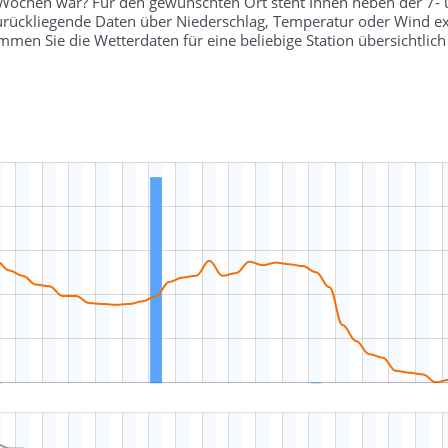
r Wochen war? Für den gewünschten Ort steht Ihnen neben der 7-
 zurückliegende Daten über Niederschlag, Temperatur oder Wind ex
en Sie die Wetterdaten für eine beliebige Station übersichtli