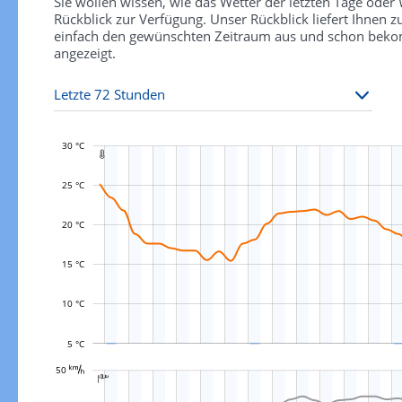
Sie wollen wissen, wie das Wetter der letzten Tage ode
Rückblick zur Verfügung. Unser Rückblick liefert Ihnen
einfach den gewünschten Zeitraum aus und schon bekomm
angezeigt.
30 °C

25 °C
20 °C
L
15 °C
10 °C
5 °C
L
50 

L