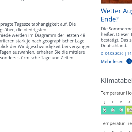
Wetter Au
Ende?
prägte Tageszeitabhängigkeit auf. Die
Die Sommermon
süber, die niedrigsten
heißer. Dieser
schiede werden im Diagramm der letzten 48
bestätigt. Das 
riieren stark je nach geographischer Lage
Deutschland.
kblick der Windgeschwindigkeit bei vergangen
agen auswählen, erhalten Sie die mittlere
Di 04.08.2026 | 14
esonders stürmische Tage und Zeiten
Mehr lesen
Klimatabe
Temperatur Hö
J
F
M
A
5
6
9
14
Temperatur Tie