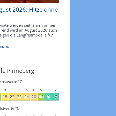
gust 2026: Hitze ohne
ate werden seit Jahren immer
 Trend wird im August 2026 auch
zeigen die Langfristmodelle für
:06 Uhr
lle Pinneberg
chstwerte °C
M
J
J
A
S
O
N
D
18
22
23
24
20
14
9
7
fstwerte °C