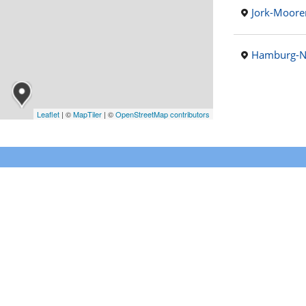
Jork-Moore
Hamburg-N
Leaflet
|
©
MapTiler
| ©
OpenStreetMap contributors