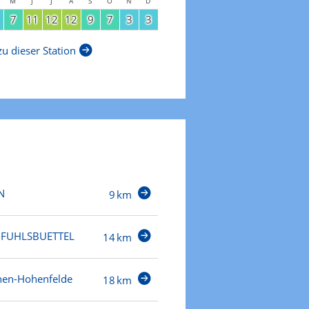
M
J
J
A
S
O
N
D
7
11
12
12
9
7
3
3
u dieser Station
N
9 km
FUHLSBUETTEL
14 km
chen-Hohenfelde
18 km