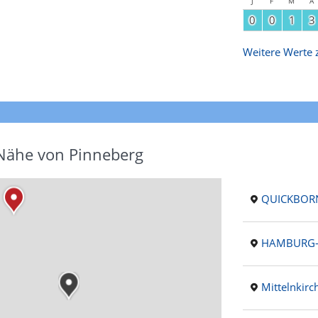
J
F
M
A
0
0
1
3
Weitere Werte z
 Nähe von Pinneberg
QUICKBOR
HAMBURG-
Mittelnkir