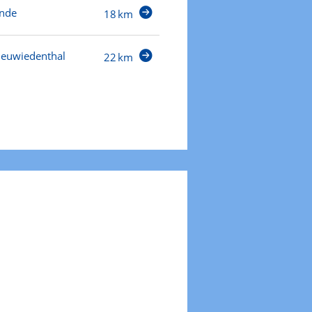
nde
18 km
euwiedenthal
22 km