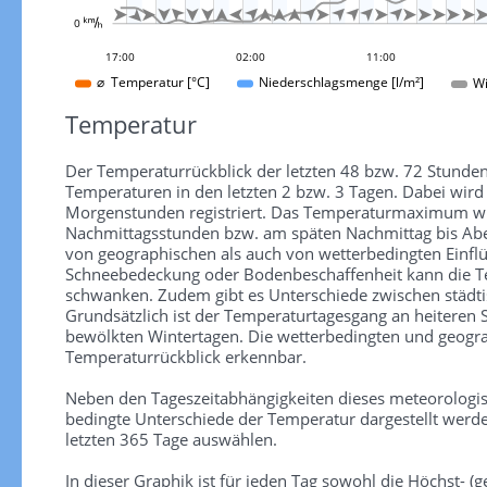

























0 
03:00
13:00
23:00
09:00
19:00
05:00
15:00
17:00
02:00
11:00
Wi
⌀ Temperatur [°C]
Niederschlagsmenge [l/m²]
Temperatur
Der Temperaturrückblick der letzten 48 bzw. 72 Stunden
Temperaturen in den letzten 2 bzw. 3 Tagen. Dabei wir
Morgenstunden registriert. Das Temperaturmaximum wird
Nachmittagsstunden bzw. am späten Nachmittag bis Aben
von geographischen als auch von wetterbedingten Einfl
Schneebedeckung oder Bodenbeschaffenheit kann die Te
schwanken. Zudem gibt es Unterschiede zwischen städti
Grundsätzlich ist der Temperaturtagesgang an heiteren
bewölkten Wintertagen. Die wetterbedingten und geograp
Temperaturrückblick erkennbar.
Neben den Tageszeitabhängigkeiten dieses meteorologi
bedingte Unterschiede der Temperatur dargestellt werde
letzten 365 Tage auswählen.
In dieser Graphik ist für jeden Tag sowohl die Höchst- (ge