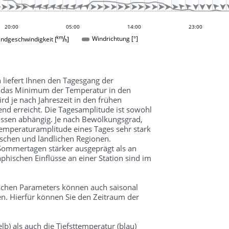


































20:00
08:00
05:00
14:00
23:00
ndgeschwindigkeit []
Windrichtung [°]
 liefert Ihnen den Tagesgang der
d das Minimum der Temperatur in den
 je nach Jahreszeit in den frühen
d erreicht. Die Tagesamplitude ist sowohl
üssen abhängig. Je nach Bewölkungsgrad,
mperaturamplitude eines Tages sehr stark
schen und ländlichen Regionen.
 Sommertagen stärker ausgeprägt als an
hischen Einflüsse an einer Station sind im
schen Parameters können auch saisonal
n. Hierfür können Sie den Zeitraum der
lb) als auch die Tiefsttemperatur (blau)