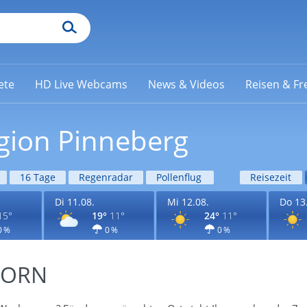
ete
HD Live Webcams
News & Videos
Reisen & Fre
egion Pinneberg
16 Tage
Regenradar
Pollenflug
Reisezeit
Di 11.08.
Mi 12.08.
Do 13
15°
19°
11°
24°
11°
0 %
0 %
0 %
KBORN