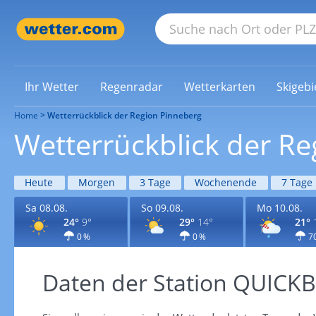
Ihr Wetter
Regenradar
Wetterkarten
Skigebi
Home
Wetterrückblick der Region Pinneberg
Wetterrückblick der R
Heute
Morgen
3 Tage
Wochenende
7 Tage
Sa 08.08.
So 09.08.
Mo 10.08.
24°
9°
29°
14°
21°
0 %
0 %
7
Daten der Station QUIC