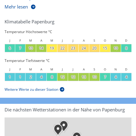
Mehr lesen
Klimatabelle Papenburg
Temperatur Höchstwerte °C
J
F
M
A
M
J
J
A
S
O
N
D
6
7
10
14
19
22
23
24
20
15
10
8
Temperatur Tiefstwerte °C
J
F
M
A
M
J
J
A
S
O
N
D
1
1
2
4
8
12
12
13
10
7
4
4
Weitere Werte zu dieser Station
Die nächsten Wetterstationen in der Nähe von Papenburg