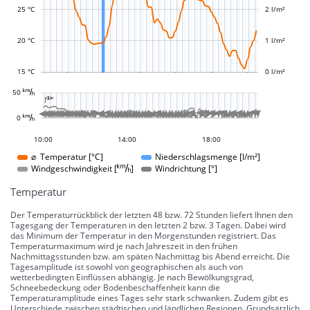
L
L
25 °C
2 l/m²
20 °C
1 l/m²
15 °C
0 l/m²
L














































































































































50 
-10 °
-5 °
5 °
10 °
15 °
20 °
25 °
30 °
100 °
50 °
-50 °
-100 °

L
L







































































0 
0 °
07:00
04:00
01:00
15:00
20:00
10:00
14:00
18:00
18:00
⌀ Temperatur [°C]
Niederschlagsmenge [l/m²]
Windgeschwindigkeit []
Windrichtung [°]
Temperatur
Der Temperaturrückblick der letzten 48 bzw. 72 Stunden liefert Ihnen den
Tagesgang der Temperaturen in den letzten 2 bzw. 3 Tagen. Dabei wird
das Minimum der Temperatur in den Morgenstunden registriert. Das
Temperaturmaximum wird je nach Jahreszeit in den frühen
Nachmittagsstunden bzw. am späten Nachmittag bis Abend erreicht. Die
Tagesamplitude ist sowohl von geographischen als auch von
wetterbedingten Einflüssen abhängig. Je nach Bewölkungsgrad,
Schneebedeckung oder Bodenbeschaffenheit kann die
Temperaturamplitude eines Tages sehr stark schwanken. Zudem gibt es
Unterschiede zwischen städtischen und ländlichen Regionen. Grundsätzlich