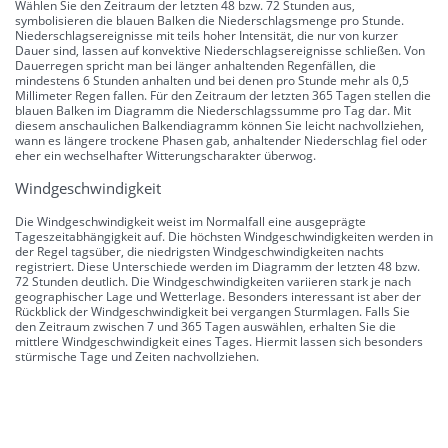
Wählen Sie den Zeitraum der letzten 48 bzw. 72 Stunden aus,
symbolisieren die blauen Balken die Niederschlagsmenge pro Stunde.
Niederschlagsereignisse mit teils hoher Intensität, die nur von kurzer
Dauer sind, lassen auf konvektive Niederschlagsereignisse schließen. Von
Dauerregen spricht man bei länger anhaltenden Regenfällen, die
mindestens 6 Stunden anhalten und bei denen pro Stunde mehr als 0,5
Millimeter Regen fallen. Für den Zeitraum der letzten 365 Tagen stellen die
blauen Balken im Diagramm die Niederschlagssumme pro Tag dar. Mit
diesem anschaulichen Balkendiagramm können Sie leicht nachvollziehen,
wann es längere trockene Phasen gab, anhaltender Niederschlag fiel oder
eher ein wechselhafter Witterungscharakter überwog.
Windgeschwindigkeit
Die Windgeschwindigkeit weist im Normalfall eine ausgeprägte
Tageszeitabhängigkeit auf. Die höchsten Windgeschwindigkeiten werden in
der Regel tagsüber, die niedrigsten Windgeschwindigkeiten nachts
registriert. Diese Unterschiede werden im Diagramm der letzten 48 bzw.
72 Stunden deutlich. Die Windgeschwindigkeiten variieren stark je nach
geographischer Lage und Wetterlage. Besonders interessant ist aber der
Rückblick der Windgeschwindigkeit bei vergangen Sturmlagen. Falls Sie
den Zeitraum zwischen 7 und 365 Tagen auswählen, erhalten Sie die
mittlere Windgeschwindigkeit eines Tages. Hiermit lassen sich besonders
stürmische Tage und Zeiten nachvollziehen.