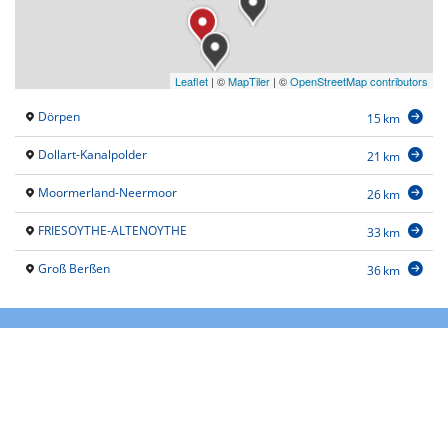
Leaflet
|
©
MapTiler
| ©
OpenStreetMap contributors
Dörpen
15 km
Dollart-Kanalpolder
21 km
Moormerland-Neermoor
26 km
FRIESOYTHE-ALTENOYTHE
33 km
Groß Berßen
36 km