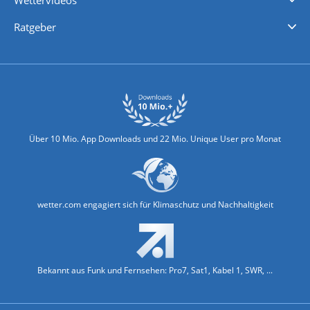
Wettervideos
Nachrichten
Deutschlandwetter
Schweizwetter
Österreichwetter
Regionalwetter
Wetter in Europa
Wetter Weltweit
Wetterlexikon
Promi-News
Ratgeber
Biowetter
Glätteindex
Reiseziel Finder
Erkältungswetter
Klima & Umwelt
Über 10 Mio. App Downloads und 22 Mio. Unique User pro Monat
wetter.com engagiert sich für Klimaschutz und Nachhaltigkeit
Bekannt aus Funk und Fernsehen: Pro7, Sat1, Kabel 1, SWR, ...