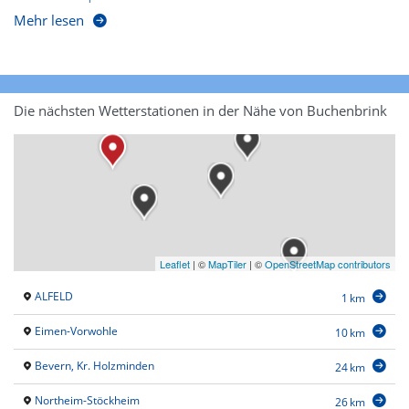
Mehr lesen
Die nächsten Wetterstationen in der Nähe von Buchenbrink
Leaflet
|
©
MapTiler
| ©
OpenStreetMap contributors
ALFELD
1 km
Eimen-Vorwohle
10 km
Bevern, Kr. Holzminden
24 km
Northeim-Stöckheim
26 km