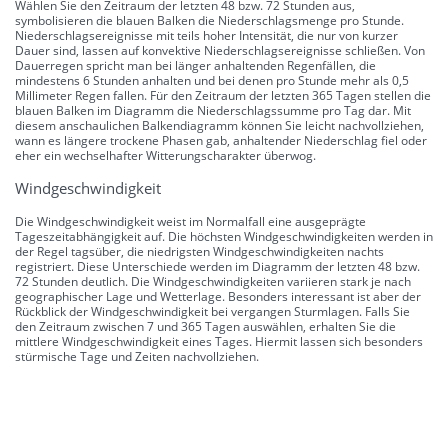
Wählen Sie den Zeitraum der letzten 48 bzw. 72 Stunden aus,
symbolisieren die blauen Balken die Niederschlagsmenge pro Stunde.
Niederschlagsereignisse mit teils hoher Intensität, die nur von kurzer
Dauer sind, lassen auf konvektive Niederschlagsereignisse schließen. Von
Dauerregen spricht man bei länger anhaltenden Regenfällen, die
mindestens 6 Stunden anhalten und bei denen pro Stunde mehr als 0,5
Millimeter Regen fallen. Für den Zeitraum der letzten 365 Tagen stellen die
blauen Balken im Diagramm die Niederschlagssumme pro Tag dar. Mit
diesem anschaulichen Balkendiagramm können Sie leicht nachvollziehen,
wann es längere trockene Phasen gab, anhaltender Niederschlag fiel oder
eher ein wechselhafter Witterungscharakter überwog.
Windgeschwindigkeit
Die Windgeschwindigkeit weist im Normalfall eine ausgeprägte
Tageszeitabhängigkeit auf. Die höchsten Windgeschwindigkeiten werden in
der Regel tagsüber, die niedrigsten Windgeschwindigkeiten nachts
registriert. Diese Unterschiede werden im Diagramm der letzten 48 bzw.
72 Stunden deutlich. Die Windgeschwindigkeiten variieren stark je nach
geographischer Lage und Wetterlage. Besonders interessant ist aber der
Rückblick der Windgeschwindigkeit bei vergangen Sturmlagen. Falls Sie
den Zeitraum zwischen 7 und 365 Tagen auswählen, erhalten Sie die
mittlere Windgeschwindigkeit eines Tages. Hiermit lassen sich besonders
stürmische Tage und Zeiten nachvollziehen.