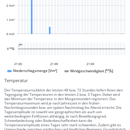
L
2 l/m²
1 l/m²
0 l/m²
L

L
0 
18:00
15:00
12:00
22:00
23:00
21:00
21:00
21:00
21:00
Windgeschwindigkeit []
Niederschlagsmenge [l/m²]
Temperatur
Der Temperaturrückblick der letzten 48 bzw. 72 Stunden liefert Ihnen den
Tagesgang der Temperaturen in den letzten 2 bzw. 3 Tagen. Dabei wird
das Minimum der Temperatur in den Morgenstunden registriert. Das
Temperaturmaximum wird je nach Jahreszeit in den frühen
Nachmittagsstunden bzw. am späten Nachmittag bis Abend erreicht. Die
Tagesamplitude ist sowohl von geographischen als auch von
wetterbedingten Einflüssen abhängig. Je nach Bewölkungsgrad,
Schneebedeckung oder Bodenbeschaffenheit kann die
Temperaturamplitude eines Tages sehr stark schwanken. Zudem gibt es
Unterschiede zwischen städtischen und ländlichen Regionen. Grundsätzlich