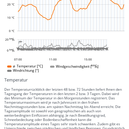
L
20 °C
10 °C
0 °C
L
















































































































































20 
-10 °
-5 °
5 °
10 °
15 °
20 °
25 °
30 °
100 °
50 °
-50 °
-100 °

L
L








































































0 
0 °
04:00
01:00
22:00
12:00
17:00
07:00
11:00
15:00
15:00
Windgeschwindigkeit []
⌀ Temperatur [°C]
Windrichtung [°]
Temperatur
Der Temperaturrückblick der letzten 48 bzw. 72 Stunden liefert Ihnen den
Tagesgang der Temperaturen in den letzten 2 bzw. 3 Tagen. Dabei wird
das Minimum der Temperatur in den Morgenstunden registriert. Das
Temperaturmaximum wird je nach Jahreszeit in den frühen
Nachmittagsstunden bzw. am späten Nachmittag bis Abend erreicht. Die
Tagesamplitude ist sowohl von geographischen als auch von
wetterbedingten Einflüssen abhängig. Je nach Bewölkungsgrad,
Schneebedeckung oder Bodenbeschaffenheit kann die
Temperaturamplitude eines Tages sehr stark schwanken. Zudem gibt es
Unterschiede zwischen städtischen und ländlichen Regionen. Grundsätzlich