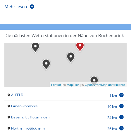
Mehr lesen
Die nächsten Wetterstationen in der Nähe von Buchenbrink
Leaflet
|
©
MapTiler
| ©
OpenStreetMap contributors
ALFELD
1 km
Eimen-Vorwohle
10 km
Bevern, Kr. Holzminden
24 km
Northeim-Stöckheim
26 km