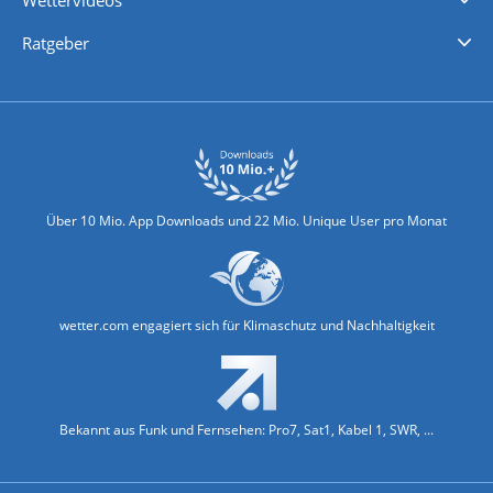
Wettervideos
Nachrichten
Deutschlandwetter
Schweizwetter
Österreichwetter
Regionalwetter
Wetter in Europa
Wetter Weltweit
Wetterlexikon
Promi-News
Ratgeber
Biowetter
Glätteindex
Reiseziel Finder
Erkältungswetter
Klima & Umwelt
Über 10 Mio. App Downloads und 22 Mio. Unique User pro Monat
wetter.com engagiert sich für Klimaschutz und Nachhaltigkeit
Bekannt aus Funk und Fernsehen: Pro7, Sat1, Kabel 1, SWR, ...