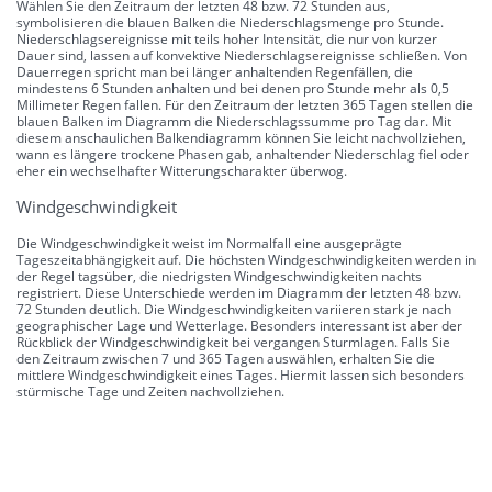
Wählen Sie den Zeitraum der letzten 48 bzw. 72 Stunden aus,
symbolisieren die blauen Balken die Niederschlagsmenge pro Stunde.
Niederschlagsereignisse mit teils hoher Intensität, die nur von kurzer
Dauer sind, lassen auf konvektive Niederschlagsereignisse schließen. Von
Dauerregen spricht man bei länger anhaltenden Regenfällen, die
mindestens 6 Stunden anhalten und bei denen pro Stunde mehr als 0,5
Millimeter Regen fallen. Für den Zeitraum der letzten 365 Tagen stellen die
blauen Balken im Diagramm die Niederschlagssumme pro Tag dar. Mit
diesem anschaulichen Balkendiagramm können Sie leicht nachvollziehen,
wann es längere trockene Phasen gab, anhaltender Niederschlag fiel oder
eher ein wechselhafter Witterungscharakter überwog.
Windgeschwindigkeit
Die Windgeschwindigkeit weist im Normalfall eine ausgeprägte
Tageszeitabhängigkeit auf. Die höchsten Windgeschwindigkeiten werden in
der Regel tagsüber, die niedrigsten Windgeschwindigkeiten nachts
registriert. Diese Unterschiede werden im Diagramm der letzten 48 bzw.
72 Stunden deutlich. Die Windgeschwindigkeiten variieren stark je nach
geographischer Lage und Wetterlage. Besonders interessant ist aber der
Rückblick der Windgeschwindigkeit bei vergangen Sturmlagen. Falls Sie
den Zeitraum zwischen 7 und 365 Tagen auswählen, erhalten Sie die
mittlere Windgeschwindigkeit eines Tages. Hiermit lassen sich besonders
stürmische Tage und Zeiten nachvollziehen.