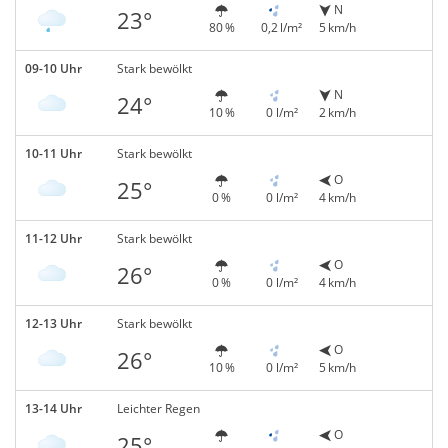
N
23°
80 %
0,2 l/m²
5 km/h
09-10 Uhr
Stark bewölkt
N
24°
10 %
0 l/m²
2 km/h
10-11 Uhr
Stark bewölkt
O
25°
0 %
0 l/m²
4 km/h
11-12 Uhr
Stark bewölkt
O
26°
0 %
0 l/m²
4 km/h
12-13 Uhr
Stark bewölkt
O
26°
10 %
0 l/m²
5 km/h
13-14 Uhr
Leichter Regen
O
25°