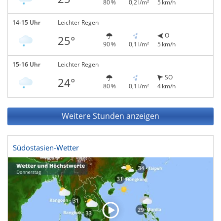
80 %
0,2 l/m²
5 km/h
14-15 Uhr
Leichter Regen
O
25°
90 %
0,1 l/m²
5 km/h
15-16 Uhr
Leichter Regen
SO
24°
80 %
0,1 l/m²
4 km/h
Weitere Stunden anzeigen
Südostasien-Wetter