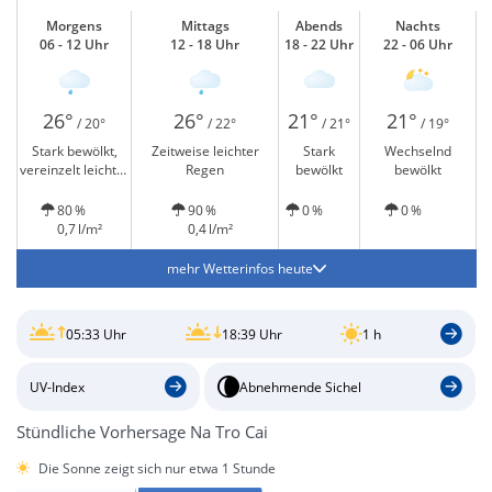
Morgens
Mittags
Abends
Nachts
06 - 12 Uhr
12 - 18 Uhr
18 - 22 Uhr
22 - 06 Uhr
26°
26°
21°
21°
/ 20°
/ 22°
/ 21°
/ 19°
Stark bewölkt,
Zeitweise leichter
Stark
Wechselnd
vereinzelt leichter
Regen
bewölkt
bewölkt
Regen
80 %
90 %
0 %
0 %
0,7 l/m²
0,4 l/m²
mehr Wetterinfos heute
05:33 Uhr
18:39 Uhr
1 h
UV-Index
Abnehmende Sichel
Stündliche Vorhersage Na Tro Cai
Die Sonne zeigt sich nur etwa 1 Stunde