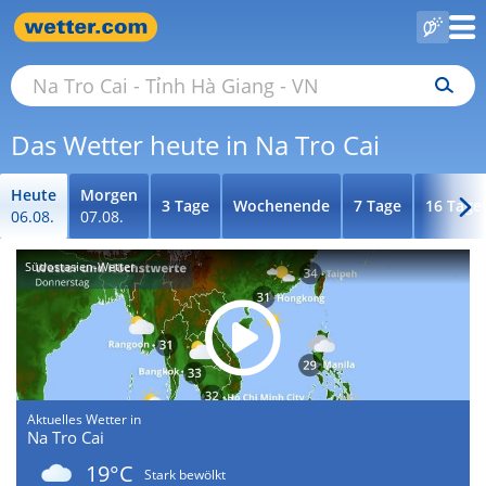
Das Wetter heute in Na Tro Cai
Heute
Morgen
3 Tage
Wochenende
7 Tage
16 Tage
06.08.
07.08.
Südostasien-Wetter
Aktuelles Wetter in
Na Tro Cai
19°C
Stark bewölkt