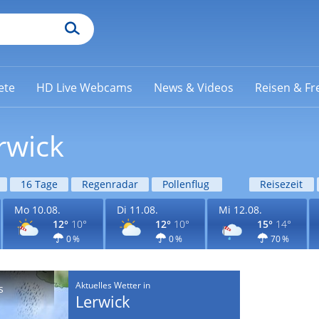
ete
HD Live Webcams
News & Videos
Reisen & Fre
rwick
16 Tage
Regenradar
Pollenflug
Reisezeit
Mo 10.08.
Di 11.08.
Mi 12.08.
12°
10°
12°
10°
15°
14°
0 %
0 %
70 %
Aktuelles Wetter in
s
Lerwick