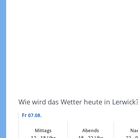
Gewitterrisiko
Wie wird das Wetter heute in Lerwick
Fr
07.08.
Mittags
Abends
Nac
Gewitterrisiko in 3h
12 - 18 Uhr
18 - 22 Uhr
22 - 