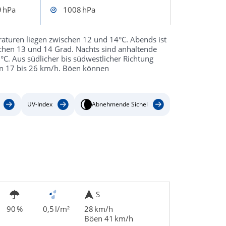
 hPa
1008 hPa
aturen liegen zwischen 12 und 14°C. Abends ist
schen 13 und 14 Grad. Nachts sind anhaltende
C. Aus südlicher bis südwestlicher Richtung
on 17 bis 26 km/h. Böen können
UV-Index
Abnehmende Sichel
S
90 %
0,5 l/m²
28 km/h
Böen 41 km/h