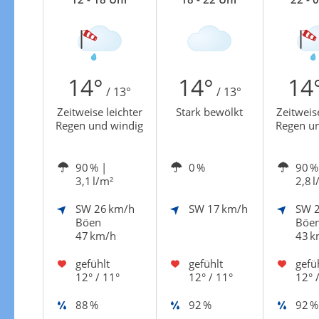
Zur Gewitterrisikokarte
14°
14°
14
/ 13°
/ 13°
Zeitweise leichter
Stark bewölkt
Zeitweise
Regen und windig
Regen un
90 %
|
0 %
90 %
3,1 l/m²
2,8 l
SW
26 km/h
SW
17 km/h
SW
Böen
Böe
47 km/h
43 k
gefühlt
gefühlt
gefü
12° / 11°
12° / 11°
12° 
88 %
92 %
92 %