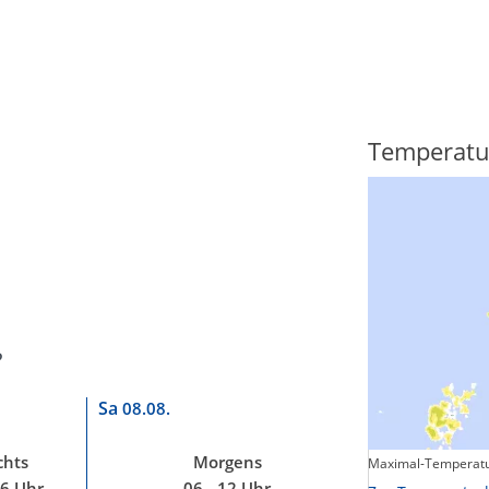
Regenradar
Temperatu
?
Sa
08.08.
hts
Morgens
Maximal-Temperatu
Zum animierten Regenradar
06 Uhr
06 - 12 Uhr