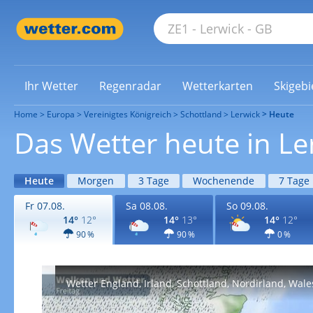
Ihr Wetter
Regenradar
Wetterkarten
Skigebi
Home
Europa
Vereinigtes Königreich
Schottland
Lerwick
Heute
Das Wetter heute in Le
Heute
Morgen
3 Tage
Wochenende
7 Tage
Fr 07.08.
Sa 08.08.
So 09.08.
14°
12°
14°
13°
14°
12°
90 %
90 %
0 %
Wetter England, Irland, Schottland, Nordirland, Wale