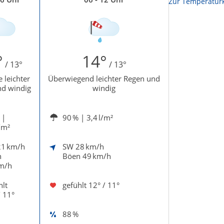
Zur Temperaturk
°
14°
/ 13°
/ 13°
 leichter
Überwiegend leichter Regen und
d windig
windig
|
90 %
| 3,4 l/m²
/m²
21 km/h
SW
28 km/h
n
Böen 49 km/h
m/h
hlt
gefühlt
12° / 11°
/ 11°
88 %