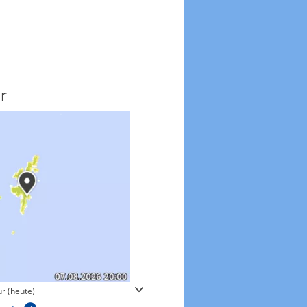
r
Windgeschwindigkeite
r (heute)
Windgeschwindigkeiten in 3h