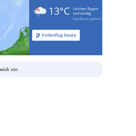
13°C
Leichter Regen
und windig
Feedback geben
Pollenflug heute
wick vor.