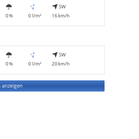
SW
0 %
0 l/m²
16 km/h
SW
0 %
0 l/m²
20 km/h
 anzeigen