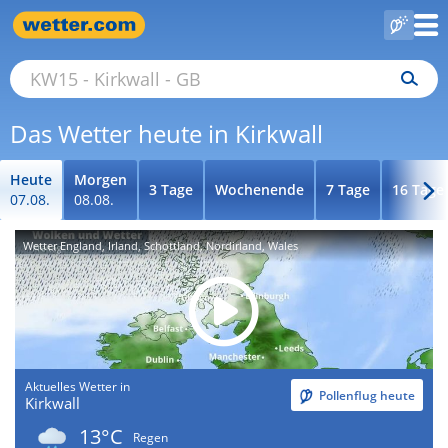
Das Wetter heute in Kirkwall
Heute
Morgen
3 Tage
Wochenende
7 Tage
16 Tage
07.08.
08.08.
Wetter England, Irland, Schottland, Nordirland, Wales
Aktuelles Wetter in
Pollenflug heute
Kirkwall
13°C
Regen