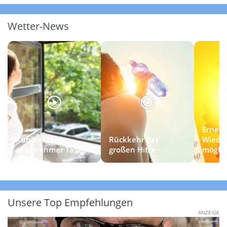
Wetter-News
Erneut
Kühler Morgen,
Rückkehr der
Wieder
angenehmer Tag
großen Hitze
möglic
Unsere Top Empfehlungen
ANZEIGE