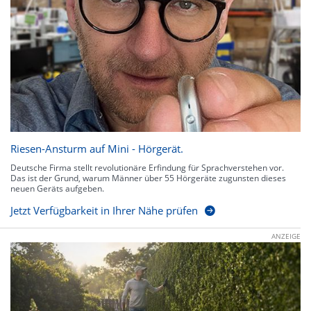
Riesen-Ansturm auf Mini - Hörgerät.
Deutsche Firma stellt revolutionäre Erfindung für Sprachverstehen vor.
Das ist der Grund, warum Männer über 55 Hörgeräte zugunsten dieses
neuen Geräts aufgeben.
Jetzt Verfügbarkeit in Ihrer Nähe prüfen
ANZEIGE