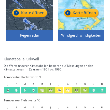
Karte öffnen
Karte öffnen
Regenradar
Windgeschwindigkeiten
Klimatabelle Kirkwall
Die Werte unserer Klimatabellen basieren auf Messungen an den
Klimastationen im Zeitraum 1961 bis 1990.
Temperatur Höchstwerte °C
J
F
M
A
M
J
J
A
S
O
N
D
6
6
7
9
12
14
16
16
14
11
8
7
Temperatur Tiefstwerte °C
J
F
M
A
M
J
J
A
S
O
N
D