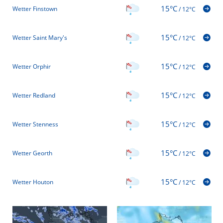
15°C
Wetter Finstown
/
12°C
15°C
Wetter Saint Mary's
/
12°C
15°C
Wetter Orphir
/
12°C
15°C
Wetter Redland
/
12°C
15°C
Wetter Stenness
/
12°C
15°C
Wetter Georth
/
12°C
15°C
Wetter Houton
/
12°C