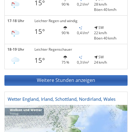
15°
90 %
0,2 l/m²
28 km/h
Böen 40 km/h
17-18 Uhr
Leichter Regen und windig
SW
15°
90 %
0,4 l/m²
22 km/h
Böen 40 km/h
18-19 Uhr
Leichter Regenschauer
SW
15°
75 %
0,3 l/m²
24 km/h
Weitere Stunden anzeigen
Wetter England, Irland, Schottland, Nordirland, Wales