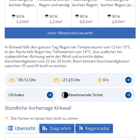
leichter Regen
Regen und windig
leichter Regen
leichter Regen und
und windig
windig
90 %
90 %
80 %
90 %
3,3 l/m²
2,2 l/m²
0,6 l/m²
2,6 l/m²
mehr Wetterinfos heute
In Kirkwall fällt den ganzen Tag Regen bei Temperaturen von 12 bis 15°C.
In der Nacht fällt Regen bei Tiefstwerten von 14°C. Aus südlicher bis
südwestlicher Richtung weht der Wind und erreicht dabei
Geschwindigkeiten von 22 bis 29 km/h. Böen können Geschwindigkeiten
zwischen 35 und 49 km/h erreichen.
05:12 Uhr
21:23 Uhr
0 h
UV-Index
Abnehmende Sichel
Stündliche Vorhersage Kirkwall
Die Sonne ist heute fast nicht zu sehen
Übersicht
Diagramm
Regenradar