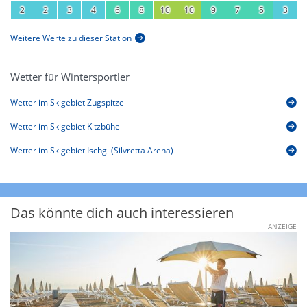
2
2
3
4
6
8
10
10
9
7
5
3
Weitere Werte zu dieser Station
Wetter für Wintersportler
Wetter im Skigebiet Zugspitze
Wetter im Skigebiet Kitzbühel
Wetter im Skigebiet Ischgl (Silvretta Arena)
Das könnte dich auch interessieren
ANZEIGE