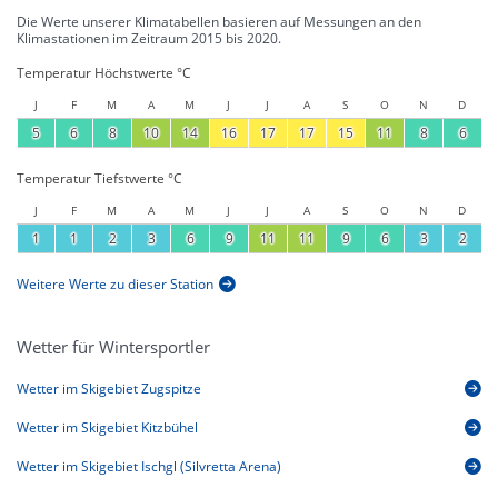
Die Werte unserer Klimatabellen basieren auf Messungen an den
Klimastationen im Zeitraum 2015 bis 2020.
Temperatur Höchstwerte °C
J
F
M
A
M
J
J
A
S
O
N
D
5
6
8
10
14
16
17
17
15
11
8
6
Temperatur Tiefstwerte °C
J
F
M
A
M
J
J
A
S
O
N
D
1
1
2
3
6
9
11
11
9
6
3
2
Weitere Werte zu dieser Station
Wetter für Wintersportler
Wetter im Skigebiet Zugspitze
Wetter im Skigebiet Kitzbühel
Wetter im Skigebiet Ischgl (Silvretta Arena)