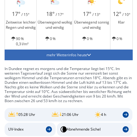
17°
18°
17°
12°
/ 15°
/ 17°
/ 13°
/ 10°
Zeitweise leichter
Überwiegend wolkig
Überwiegend sonnig
Klar
Regen und windig
und windig
und windig
90 %
0 %
0 %
0 %
0,3 l/m²
mehr Wetterinfos heute
In Dundee regnet es morgens und die Temperatur liegt bei 15°C. Im
weiteren Tagesverlauf zeigt sich die Sonne nur vereinzelt bei sonst
wolkigem Himmel und die Temperaturen erreichen 18°C. Abends gibt es in
Dundee einen wolkenlosen Himmel und die Luft kühlt auf 13 bis 17°C ab.
Nachts gibt es keine Wolken und die Sterne sind klar zu erkennen und die
Temperatur sinkt auf 10°C. Aus südwestlicher bis westlicher Richtung weht
der Wind und erreicht dabei Geschwindigkeiten von 9 bis 20 km/h. Mit
Böen zwischen 26 und 53 km/h ist zu rechnen.
05:28 Uhr
21:06 Uhr
4 h
UV-Index
Abnehmende Sichel