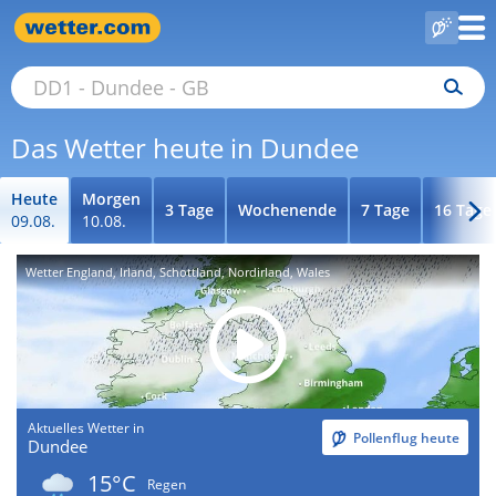
Das Wetter heute in Dundee
Heute
Morgen
3 Tage
Wochenende
7 Tage
16 Tage
09.08.
10.08.
Wetter England, Irland, Schottland, Nordirland, Wales
Aktuelles Wetter in
Pollenflug heute
Dundee
15°C
Regen