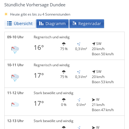
Stündliche Vorhersage Dundee
Heute gibt es bis zu 4 Sonnenstunden
Übersicht
Diagramm
Regenradar
09-10 Uhr
Regnerisch und windig
SW
16°
75 %
0,3 l/m²
20 km/h
Böen 50 km/h
10-11 Uhr
Regnerisch und windig
SW
17°
75 %
0,3 l/m²
20 km/h
Böen 53 km/h
11-12 Uhr
Stark bewölkt und windig
W
17°
0 %
0 l/m²
21 km/h
Böen 47 km/h
12-13 Uhr
Stark bewölkt und windig
W