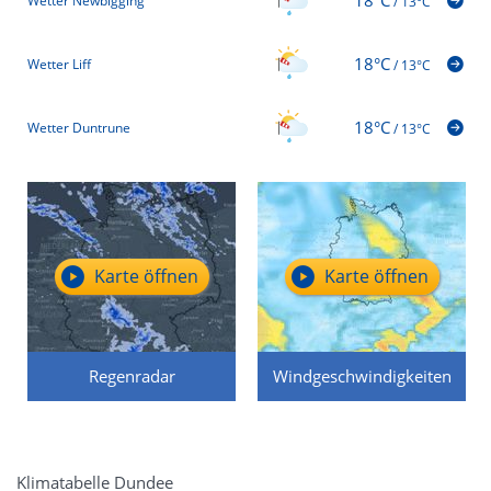
18°C
Wetter Newbigging
/
13°C
18°C
Wetter Liff
/
13°C
18°C
Wetter Duntrune
/
13°C
Karte öffnen
Karte öffnen
Regenradar
Windgeschwindigkeiten
Klimatabelle Dundee