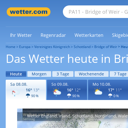
Ihr Wetter
Regenradar
Wetterkarten
Skigebi
Home
Europa
Vereinigtes Königreich
Schottland
Bridge of Weir
Heu
Das Wetter heute in Br
Heute
Morgen
3 Tage
Wochenende
7 Tage
Sa 08.08.
So 09.08.
Mo 10.08.
16°
13°
16°
12°
17°
11°
90 %
90 %
0 %
Wetter England, Irland, Schottland, Nordirland, Wale