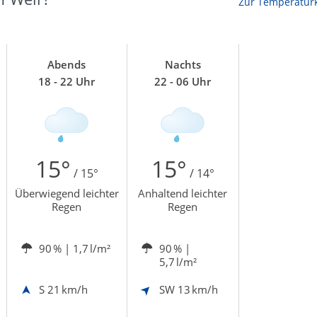
Zur Temperaturk
Abends
Nachts
18 - 22 Uhr
22 - 06 Uhr
15°
15°
/ 15°
/ 14°
Überwiegend leichter
Anhaltend leichter
Regen
Regen
90 %
| 1,7 l/m²
90 %
|
5,7 l/m²
S
21 km/h
SW
13 km/h