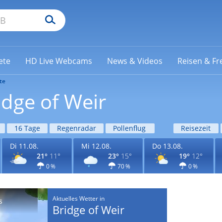
ete
HD Live Webcams
News & Videos
Reisen & Fre
te
idge of Weir
16 Tage
Regenradar
Pollenflug
Reisezeit
Di 11.08.
Mi 12.08.
Do 13.08.
21°
11°
23°
15°
19°
12°
0 %
70 %
0 %
Aktuelles Wetter in
s
Bridge of Weir