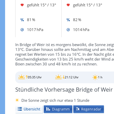
gefühlt
15° / 13°
gefühlt
15° / 13°
81 %
82 %
1017 hPa
1014 hPa
In Bridge of Weir ist es morgens bewölkt, die Sonne zeigt
13°C. Darüber hinaus sollte am Nachmittag und am Aben
regnet bei Werten von 15 bis zu 16°C. In der Nacht gibt
Geschwindigkeiten von 13 bis 25 km/h weht der Wind aus
Böen zwischen 30 und 48 km/h ist zu rechnen.
05:35 Uhr
21:12 Uhr
1 h
Stündliche Vorhersage Bridge of Weir
Die Sonne zeigt sich nur etwa 1 Stunde
Übersicht
Diagramm
Regenradar