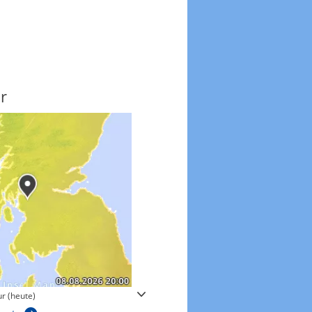
r
Windgeschwindigkeite
r (heute)
Windgeschwindigkeiten in 3h