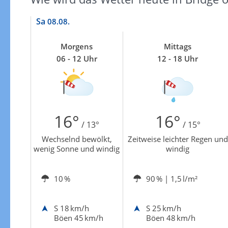
Zur Gewitterrisikokarte
Sa
08.08.
Morgens
Mittags
06 - 12 Uhr
12 - 18 Uhr
16°
16°
/ 13°
/ 15°
Wechselnd bewölkt,
Zeitweise leichter Regen und
wenig Sonne und windig
windig
10 %
90 %
| 1,5 l/m²
S
18 km/h
S
25 km/h
Böen 45 km/h
Böen 48 km/h