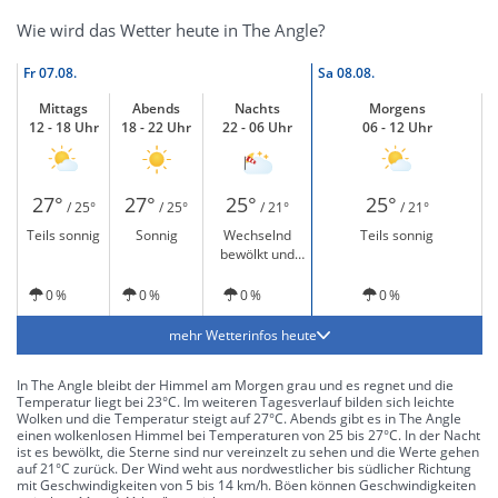
Wie wird das Wetter heute in The Angle?
Fr
07.08.
Sa
08.08.
Mittags
Abends
Nachts
Morgens
12 - 18 Uhr
18 - 22 Uhr
22 - 06 Uhr
06 - 12 Uhr
27°
27°
25°
25°
/ 25°
/ 25°
/ 21°
/ 21°
Teils sonnig
Sonnig
Wechselnd
Teils sonnig
bewölkt und
windig
0 %
0 %
0 %
0 %
mehr Wetterinfos heute
In The Angle bleibt der Himmel am Morgen grau und es regnet und die
Temperatur liegt bei 23°C. Im weiteren Tagesverlauf bilden sich leichte
Wolken und die Temperatur steigt auf 27°C. Abends gibt es in The Angle
einen wolkenlosen Himmel bei Temperaturen von 25 bis 27°C. In der Nacht
ist es bewölkt, die Sterne sind nur vereinzelt zu sehen und die Werte gehen
auf 21°C zurück. Der Wind weht aus nordwestlicher bis südlicher Richtung
mit Geschwindigkeiten von 5 bis 14 km/h. Böen können Geschwindigkeiten