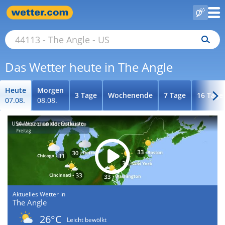
Das Wetter heute in The Angle
Heute
Morgen
3 Tage
Wochenende
7 Tage
16 Tage
07.08.
08.08.
USA-Wetter an der Ostküste
Aktuelles Wetter in
The Angle
26°C
Leicht bewölkt