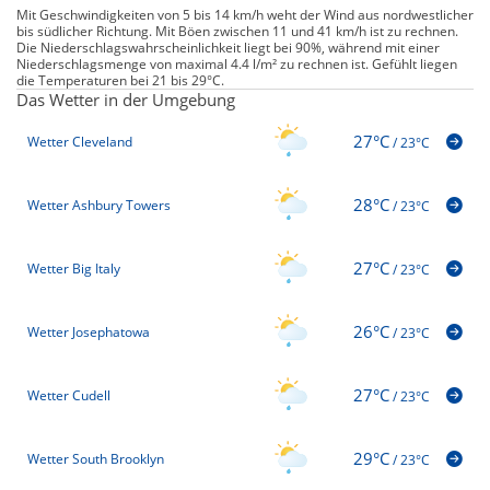
Mit Geschwindigkeiten von 5 bis 14 km/h weht der Wind aus nordwestlicher
bis südlicher Richtung. Mit Böen zwischen 11 und 41 km/h ist zu rechnen.
Die Niederschlagswahrscheinlichkeit liegt bei 90%, während mit einer
Niederschlagsmenge von maximal 4.4 l/m² zu rechnen ist. Gefühlt liegen
die Temperaturen bei 21 bis 29°C.
Das Wetter in der Umgebung
27°C
Wetter Cleveland
/
23°C
28°C
Wetter Ashbury Towers
/
23°C
27°C
Wetter Big Italy
/
23°C
26°C
Wetter Josephatowa
/
23°C
27°C
Wetter Cudell
/
23°C
29°C
Wetter South Brooklyn
/
23°C