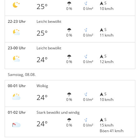
S
25°
0 %
0 l/m²
10 km/h
22-23 Uhr
Leicht bewölkt
S
25°
0 %
0 l/m²
11 km/h
23-00 Uhr
Leicht bewölkt
S
24°
0 %
0 l/m²
12 km/h
Samstag, 08.08.
00-01 Uhr
Wolkig
S
24°
0 %
0 l/m²
10 km/h
01-02 Uhr
Stark bewölkt und windig
S
24°
0 %
0 l/m²
15 km/h
Böen 41 km/h