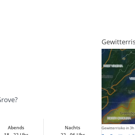
Sonnenscheindauer
Gewitterri
Grove?
Abends
Nachts
Sonnenschein heute
Gewitterrisiko in 3h
18 - 22 Uhr
22 - 06 Uhr