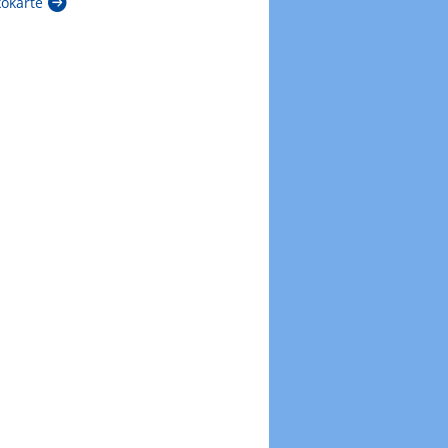
kokarte
Zur Windböenkarte