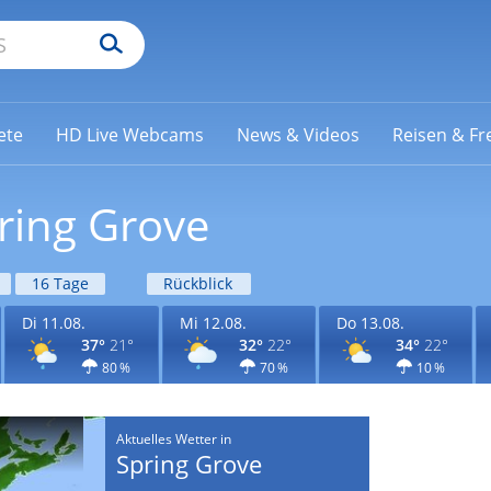
ete
HD Live Webcams
News & Videos
Reisen & Fre
ring Grove
16 Tage
Rückblick
Di 11.08.
Mi 12.08.
Do 13.08.
37°
21°
32°
22°
34°
22°
80 %
70 %
10 %
Aktuelles Wetter in
Spring Grove