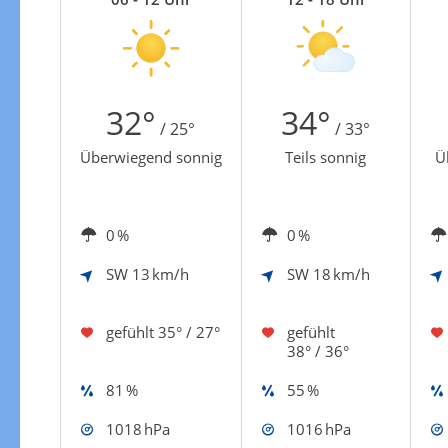
Zur Windgeschwindigkeitenkarte
32°
34°
/ 25°
/ 33°
Überwiegend sonnig
Teils sonnig
Ü
0 %
0 %
SW
13 km/h
SW
18 km/h
gefühlt
35° / 27°
gefühlt
38° / 36°
81 %
55 %
1018 hPa
1016 hPa