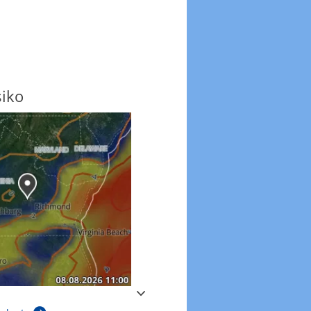
siko
Windböen
Windböen heute