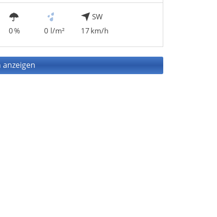
SW
0 %
0 l/m²
17 km/h
 anzeigen