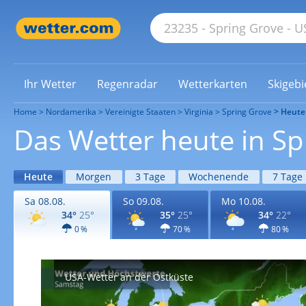
Ihr Wetter
Regenradar
Wetterkarten
Skigebi
Home
Nordamerika
Vereinigte Staaten
Virginia
Spring Grove
Heute
Das Wetter heute in Sp
Heute
Morgen
3 Tage
Wochenende
7 Tage
Sa 08.08.
So 09.08.
Mo 10.08.
34°
25°
35°
25°
34°
22°
0 %
70 %
80 %
USA-Wetter an der Ostküste