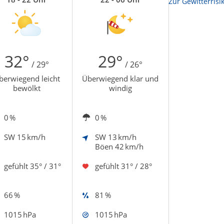
Zur Sonnenscheindauerkarte
Zur Gewitterrisi
32°
29°
/ 29°
/ 26°
berwiegend leicht
Überwiegend klar und
bewölkt
windig
0 %
0 %
SW
15 km/h
SW
13 km/h
Böen 42 km/h
gefühlt
35° / 31°
gefühlt
31° / 28°
66 %
81 %
1015 hPa
1015 hPa