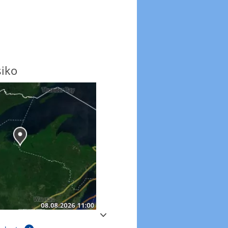
siko
Windböen
Windböen heute