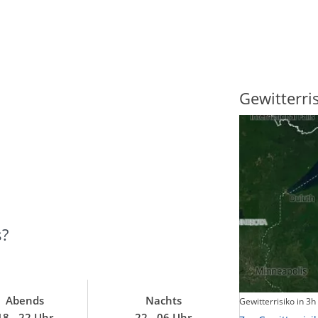
Sonnenscheindauer
Gewitterri
s?
Abends
Nachts
Sonnenschein heute
Gewitterrisiko in 3h
18 - 22 Uhr
22 - 06 Uhr