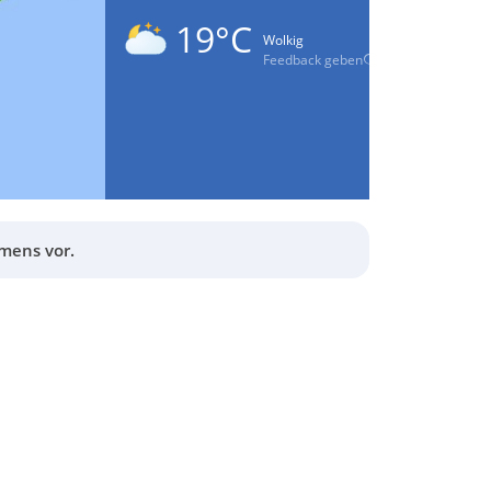
19°C
Wolkig
Feedback geben
mens vor.