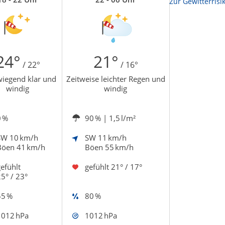
Zur Sonnenscheindauerkarte
Zur Gewitterrisi
24°
21°
/ 22°
/ 16°
iegend klar und
Zeitweise leichter Regen und
windig
windig
0 %
90 %
| 1,5 l/m²
SW
10 km/h
SW
11 km/h
Böen 41 km/h
Böen 55 km/h
efühlt
gefühlt
21° / 17°
5° / 23°
55 %
80 %
1012 hPa
1012 hPa