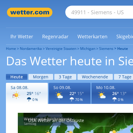
Ihr Wetter
Regenradar
Wetterkarten
Skigebi
Home
Nordamerika
Vereinigte Staaten
Michigan
Siemens
Heute
Das Wetter heute in S
Heute
Morgen
3 Tage
Wochenende
7 Tage
Sa 08.08.
So 09.08.
Mo 10.08.
25°
16°
22°
15°
26°
13°
0 %
70 %
0 %
USA-Wetter an der Ostküste