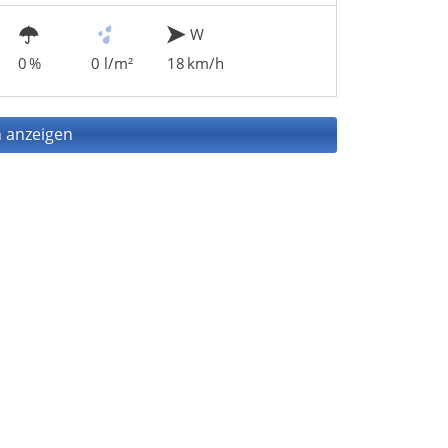
W
0 %
0 l/m²
18 km/h
 anzeigen