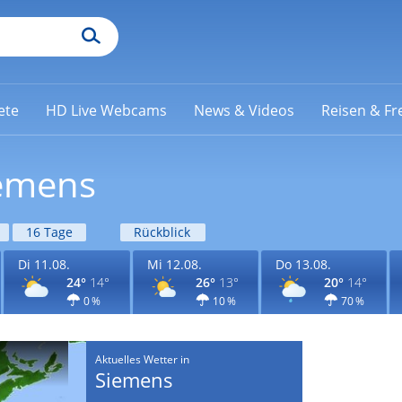
ete
HD Live Webcams
News & Videos
Reisen & Fre
iemens
16 Tage
Rückblick
Di 11.08.
Mi 12.08.
Do 13.08.
24°
14°
26°
13°
20°
14°
0 %
10 %
70 %
Aktuelles Wetter in
Siemens