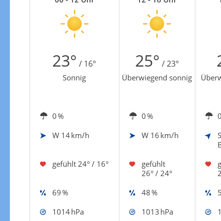
Zur Windgeschwindigkeitenkarte
23°
25°
/ 16°
/ 23°
Sonnig
Überwiegend sonnig
Überw
0 %
0 %
W
14 km/h
W
16 km/h
gefühlt
24° / 16°
gefühlt
g
26° / 24°
2
69 %
48 %
1014 hPa
1013 hPa