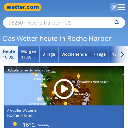
Das Wetter heute in Roche Harbor
Heute
Morgen
3 Tage
Wochenende
7 Tage
16 Tage
10.08.
11.08.
USA-Wetter an der Westküste
Aktuelles Wetter in
Roche Harbor
16°C
Sonnig