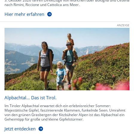
3. Oktober 2026 fahren Direktzüge von München über Bologna und Cesena
nach Rimini, Riccione und Cattolica ans Meer.
Hier mehr erfahren
ANZEIGE
Alpbachtal… Das ist Tirol.
Im Tiroler Alpbachtal erwartet dich ein erlebnisreicher Sommer:
Majestätische Gipfel, faszinierende Klammen, funkelnde Seen. Umrahmt
von den grünen Grasbergen der Kitzbüheler Alpen ist das Alpbachtal ein
Geheimtipp für große und kleine Gipfelstürmer.
Jetzt entdecken