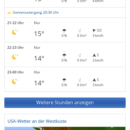
0 %
0 l/m²
4 km/h
Sonnenuntergang 20:36 Uhr
21-22 Uhr
Klar
SO
15°
0 %
0 l/m²
3 km/h
22-23 Uhr
Klar
S
14°
0 %
0 l/m²
2 km/h
23-00 Uhr
Klar
S
14°
0 %
0 l/m²
3 km/h
Weitere Stunden anzeigen
USA-Wetter an der Westküste