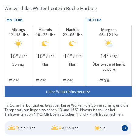
Wie wird das Wetter heute in Roche Harbor?
Mo
10.08.
Di
11.08.
Mittags
Abends
Nachts
Morgens
12 - 18 Uhr
18 - 22 Uhr
22 - 06 Uhr
06 - 12 Uhr
16°
16°
14°
14°
/ 15°
/ 15°
/ 14°
/ 13°
Sonnig
Klar
Klar
Überwiegend leicht
bewölkt
0 %
0 %
0 %
0 %
mehr Wetterinfos heute
In Roche Harbor gibt es tagsüber keine Wolken, die Sonne scheint und die
Temperaturen liegen zwischen 13 und 16°C. Nachts ist es klar bei
Tiefstwerten von 14°C. Mit Böen zwischen 1 und 7 km/h ist zu rechnen.
05:59 Uhr
20:36 Uhr
9 h