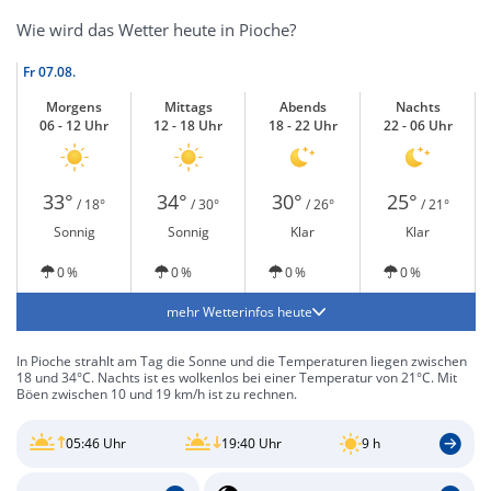
Wie wird das Wetter heute in Pioche?
Fr
07.08.
Morgens
Mittags
Abends
Nachts
06 - 12 Uhr
12 - 18 Uhr
18 - 22 Uhr
22 - 06 Uhr
33°
34°
30°
25°
/ 18°
/ 30°
/ 26°
/ 21°
Sonnig
Sonnig
Klar
Klar
0 %
0 %
0 %
0 %
mehr Wetterinfos heute
In Pioche strahlt am Tag die Sonne und die Temperaturen liegen zwischen
18 und 34°C. Nachts ist es wolkenlos bei einer Temperatur von 21°C. Mit
Böen zwischen 10 und 19 km/h ist zu rechnen.
05:46 Uhr
19:40 Uhr
9 h