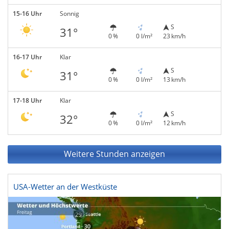
15-16 Uhr
Sonnig
S
31°
0 %
0 l/m²
23 km/h
16-17 Uhr
Klar
S
31°
0 %
0 l/m²
13 km/h
17-18 Uhr
Klar
S
32°
0 %
0 l/m²
12 km/h
Weitere Stunden anzeigen
USA-Wetter an der Westküste