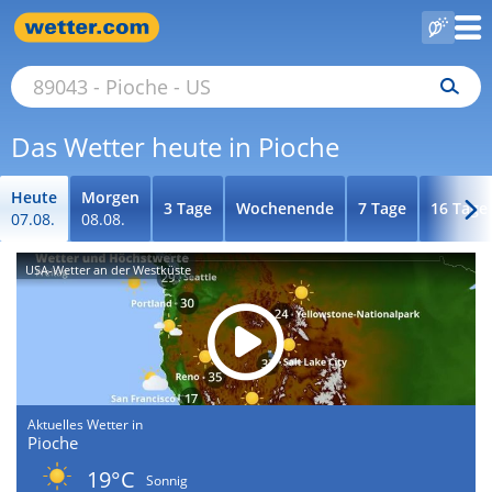
Das Wetter heute in Pioche
Heute
Morgen
3 Tage
Wochenende
7 Tage
16 Tage
07.08.
08.08.
USA-Wetter an der Westküste
Aktuelles Wetter in
Pioche
19°C
Sonnig