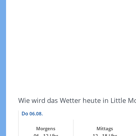
Windgeschwindigkeiten
Wie wird das Wetter heute in Little M
Do
06.08.
Morgens
Mittags
Windgeschwindigkeiten in 3h
06 - 12 Uhr
12 - 18 Uhr