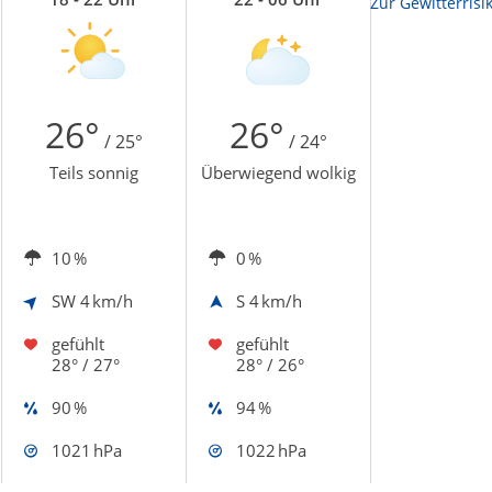
Zur Sonnenscheindauerkarte
Zur Gewitterrisi
26°
26°
/ 25°
/ 24°
Teils sonnig
Überwiegend wolkig
10 %
0 %
SW
4 km/h
S
4 km/h
gefühlt
gefühlt
28° / 27°
28° / 26°
90 %
94 %
1021 hPa
1022 hPa