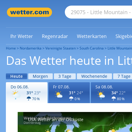
Ihr Wetter
Regenradar
Wetterkarten
Skigebi
Home
Nordamerika
Vereinigte Staaten
South Carolina
Little Mountain
Das Wetter heute in Li
Heute
Morgen
3 Tage
Wochenende
7 Tage
Do 06.08.
Fr 07.08.
Sa 08.08.
31°
23°
31°
24°
34°
22°
70 %
0 %
80 %
USA-Wetter an der Ostküste