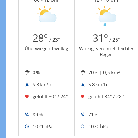
Zur Windgeschwindigkeitenkarte
28°
31°
/ 23°
/ 26°
Überwiegend wolkig
Wolkig, vereinzelt leichter
Regen
0 %
70 %
| 0,5 l/m²
S
3 km/h
S
8 km/h
gefühlt
30° / 24°
gefühlt
34° / 28°
89 %
71 %
1021 hPa
1020 hPa