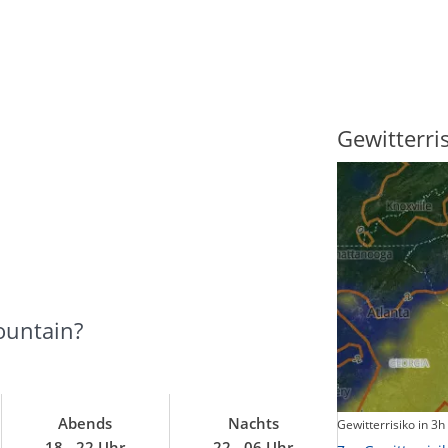
Sonnenscheindauer
Gewitterri
ountain?
Abends
Nachts
Sonnenschein heute
Gewitterrisiko in 3h
18 - 22 Uhr
22 - 06 Uhr