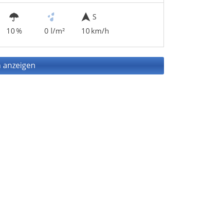
S
10 %
0 l/m²
10 km/h
 anzeigen