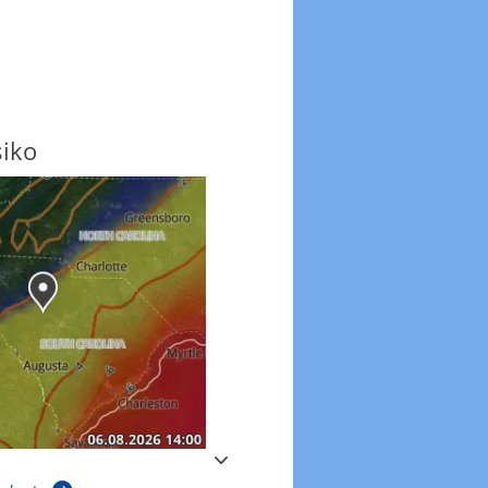
siko
Windböen
Windböen heute