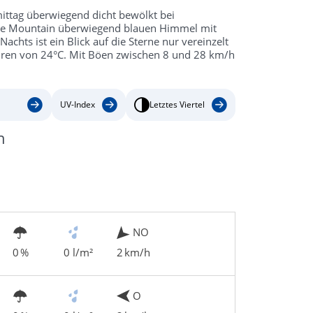
mittag überwiegend dicht bewölkt bei
ttle Mountain überwiegend blauen Himmel mit
chts ist ein Blick auf die Sterne nur vereinzelt
uren von 24°C. Mit Böen zwischen 8 und 28 km/h
UV-Index
Letztes Viertel
n
NO
0 %
0 l/m²
2 km/h
O