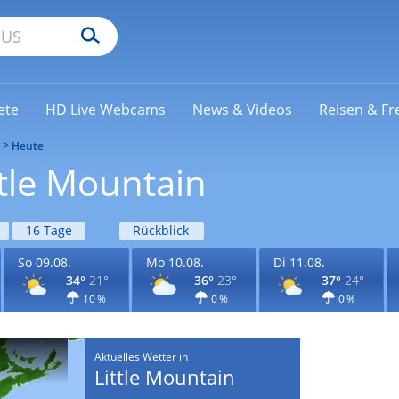
ete
HD Live Webcams
News & Videos
Reisen & Fre
Heute
ttle Mountain
16 Tage
Rückblick
So 09.08.
Mo 10.08.
Di 11.08.
34°
21°
36°
23°
37°
24°
10 %
0 %
0 %
Aktuelles Wetter in
Little Mountain