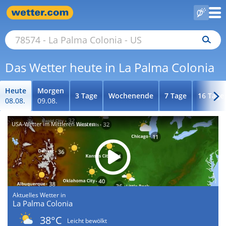
Das Wetter heute in La Palma Colonia
Heute
Morgen
3 Tage
Wochenende
7 Tage
16 Tage
08.08.
09.08.
USA-Wetter im Mittleren Westen
Aktuelles Wetter in
La Palma Colonia
38°C
Leicht bewölkt