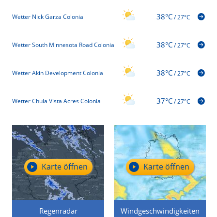
38°C
Wetter Nick Garza Colonia
/
27°C
38°C
Wetter South Minnesota Road Colonia
/
27°C
38°C
Wetter Akin Development Colonia
/
27°C
37°C
Wetter Chula Vista Acres Colonia
/
27°C
Karte öffnen
Karte öffnen
Regenradar
Windgeschwindigkeiten