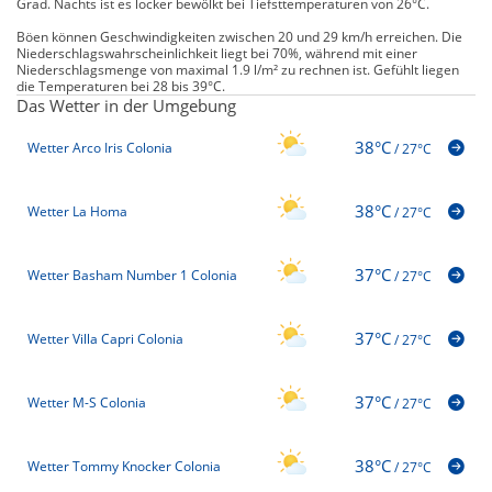
Grad. Nachts ist es locker bewölkt bei Tiefsttemperaturen von 26°C.
Böen können Geschwindigkeiten zwischen 20 und 29 km/h erreichen. Die
Niederschlagswahrscheinlichkeit liegt bei 70%, während mit einer
Niederschlagsmenge von maximal 1.9 l/m² zu rechnen ist. Gefühlt liegen
die Temperaturen bei 28 bis 39°C.
Das Wetter in der Umgebung
38°C
Wetter Arco Iris Colonia
/
27°C
38°C
Wetter La Homa
/
27°C
37°C
Wetter Basham Number 1 Colonia
/
27°C
37°C
Wetter Villa Capri Colonia
/
27°C
37°C
Wetter M-S Colonia
/
27°C
38°C
Wetter Tommy Knocker Colonia
/
27°C