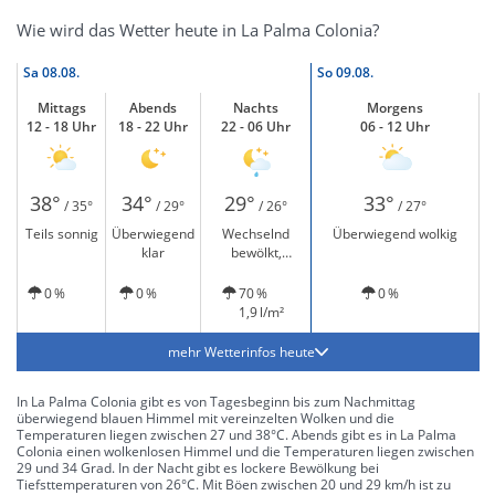
Wie wird das Wetter heute in La Palma Colonia?
Sa
08.08.
So
09.08.
Mittags
Abends
Nachts
Morgens
12 - 18 Uhr
18 - 22 Uhr
22 - 06 Uhr
06 - 12 Uhr
38°
34°
29°
33°
/ 35°
/ 29°
/ 26°
/ 27°
Teils sonnig
Überwiegend
Wechselnd
Überwiegend wolkig
klar
bewölkt,
vereinzelt
leichter Regen
0 %
0 %
70 %
0 %
1,9 l/m²
mehr Wetterinfos heute
In La Palma Colonia gibt es von Tagesbeginn bis zum Nachmittag
überwiegend blauen Himmel mit vereinzelten Wolken und die
Temperaturen liegen zwischen 27 und 38°C. Abends gibt es in La Palma
Colonia einen wolkenlosen Himmel und die Temperaturen liegen zwischen
29 und 34 Grad. In der Nacht gibt es lockere Bewölkung bei
Tiefsttemperaturen von 26°C. Mit Böen zwischen 20 und 29 km/h ist zu