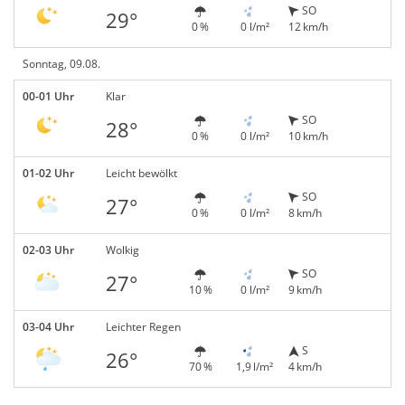
SO
29°
0 %
0 l/m²
12 km/h
Sonntag, 09.08.
00-01 Uhr
Klar
SO
28°
0 %
0 l/m²
10 km/h
01-02 Uhr
Leicht bewölkt
SO
27°
0 %
0 l/m²
8 km/h
02-03 Uhr
Wolkig
SO
27°
10 %
0 l/m²
9 km/h
03-04 Uhr
Leichter Regen
S
26°
70 %
1,9 l/m²
4 km/h