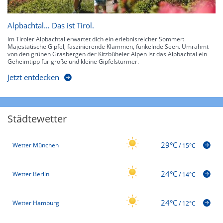
Alpbachtal… Das ist Tirol.
Im Tiroler Alpbachtal erwartet dich ein erlebnisreicher Sommer:
Majestätische Gipfel, faszinierende Klammen, funkelnde Seen. Umrahmt
von den grünen Grasbergen der Kitzbüheler Alpen ist das Alpbachtal ein
Geheimtipp für große und kleine Gipfelstürmer.
Jetzt entdecken
Städtewetter
29°C
Wetter München
/
15°C
24°C
Wetter Berlin
/
14°C
24°C
Wetter Hamburg
/
12°C