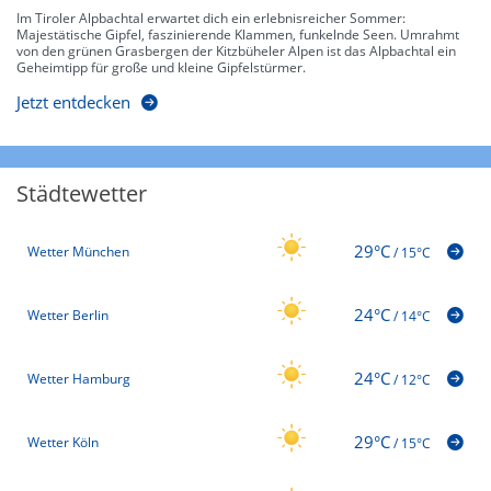
Im Tiroler Alpbachtal erwartet dich ein erlebnisreicher Sommer:
Majestätische Gipfel, faszinierende Klammen, funkelnde Seen. Umrahmt
von den grünen Grasbergen der Kitzbüheler Alpen ist das Alpbachtal ein
Geheimtipp für große und kleine Gipfelstürmer.
Jetzt entdecken
Städtewetter
29°C
Wetter München
/
15°C
24°C
Wetter Berlin
/
14°C
24°C
Wetter Hamburg
/
12°C
29°C
Wetter Köln
/
15°C