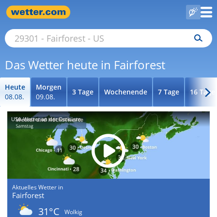
Das Wetter heute in Fairforest
Heute
Morgen
3 Tage
Wochenende
7 Tage
16 Tage
08.08.
09.08.
USA-Wetter an der Ostküste
Aktuelles Wetter in
Fairforest
31°C
Wolkig