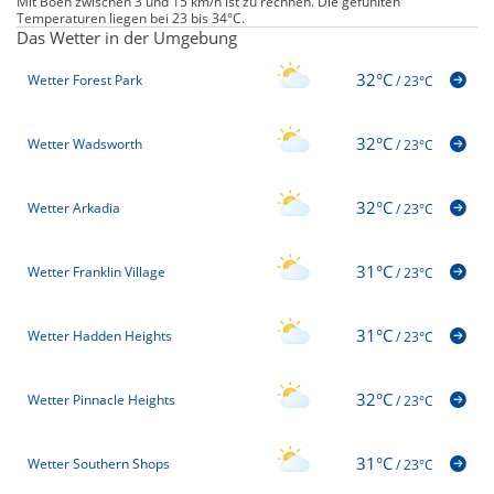
Mit Böen zwischen 3 und 15 km/h ist zu rechnen. Die gefühlten
Temperaturen liegen bei 23 bis 34°C.
Das Wetter in der Umgebung
32°C
Wetter Forest Park
/
23°C
32°C
Wetter Wadsworth
/
23°C
32°C
Wetter Arkadia
/
23°C
31°C
Wetter Franklin Village
/
23°C
31°C
Wetter Hadden Heights
/
23°C
32°C
Wetter Pinnacle Heights
/
23°C
31°C
Wetter Southern Shops
/
23°C