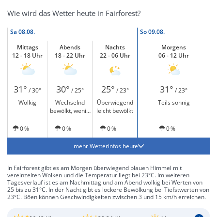
Wie wird das Wetter heute in Fairforest?
Sa
08.08.
So
09.08.
Mittags
Abends
Nachts
Morgens
12 - 18 Uhr
18 - 22 Uhr
22 - 06 Uhr
06 - 12 Uhr
31°
30°
25°
31°
/ 30°
/ 25°
/ 23°
/ 23°
Wolkig
Wechselnd
Überwiegend
Teils sonnig
bewölkt, wenig
leicht bewölkt
Sonne
0 %
0 %
0 %
0 %
mehr Wetterinfos heute
In Fairforest gibt es am Morgen überwiegend blauen Himmel mit
vereinzelten Wolken und die Temperatur liegt bei 23°C. Im weiteren
Tagesverlauf ist es am Nachmittag und am Abend wolkig bei Werten von
25 bis zu 31°C. In der Nacht gibt es lockere Bewölkung bei Tiefstwerten von
23°C. Böen können Geschwindigkeiten zwischen 3 und 15 km/h erreichen.