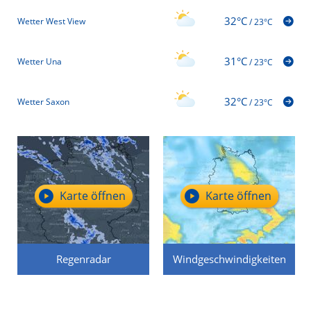
32°C
Wetter West View
/
23°C
31°C
Wetter Una
/
23°C
32°C
Wetter Saxon
/
23°C
Karte öffnen
Karte öffnen
Regenradar
Windgeschwindigkeiten