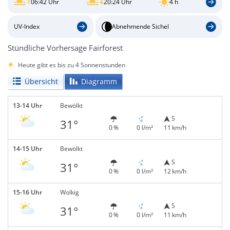
06:42 Uhr
20:24 Uhr
4 h
UV-Index
Abnehmende Sichel
Stündliche Vorhersage Fairforest
Heute gibt es bis zu 4 Sonnenstunden
Übersicht
Diagramm
13-14 Uhr
Bewölkt
S
31°
0 %
0 l/m²
11 km/h
14-15 Uhr
Bewölkt
S
31°
0 %
0 l/m²
12 km/h
15-16 Uhr
Wolkig
S
31°
0 %
0 l/m²
11 km/h