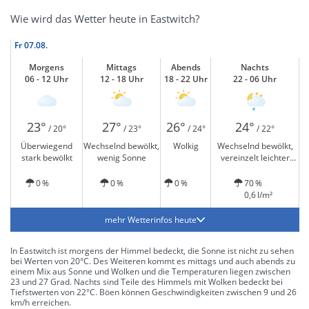
Wie wird das Wetter heute in Eastwitch?
Fr
07.08.
Morgens
Mittags
Abends
Nachts
06 - 12 Uhr
12 - 18 Uhr
18 - 22 Uhr
22 - 06 Uhr
23°
27°
26°
24°
/ 20°
/ 23°
/ 24°
/ 22°
Überwiegend
Wechselnd bewölkt,
Wolkig
Wechselnd bewölkt,
stark bewölkt
wenig Sonne
vereinzelt leichter
Regen
0 %
0 %
0 %
70 %
0,6 l/m²
mehr Wetterinfos heute
In Eastwitch ist morgens der Himmel bedeckt, die Sonne ist nicht zu sehen
bei Werten von 20°C. Des Weiteren kommt es mittags und auch abends zu
einem Mix aus Sonne und Wolken und die Temperaturen liegen zwischen
23 und 27 Grad. Nachts sind Teile des Himmels mit Wolken bedeckt bei
Tiefstwerten von 22°C. Böen können Geschwindigkeiten zwischen 9 und 26
km/h erreichen.