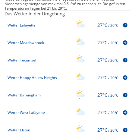
Niederschlagsmenge von maximal 0.6 l/m² zu rechnen ist. Die gefühlten
Temperaturen liegen bei 21 bis 29°C.
Das Wetter in der Umgebung
27°C
Wetter Lafayette
/
20°C
27°C
Wetter Meadowbrook
/
20°C
27°C
Wetter Tecumseh
/
20°C
27°C
Wetter Happy Hollow Heights
/
20°C
27°C
Wetter Birmingham
/
20°C
27°C
Wetter West Lafayette
/
20°C
27°C
Wetter Elston
/
20°C