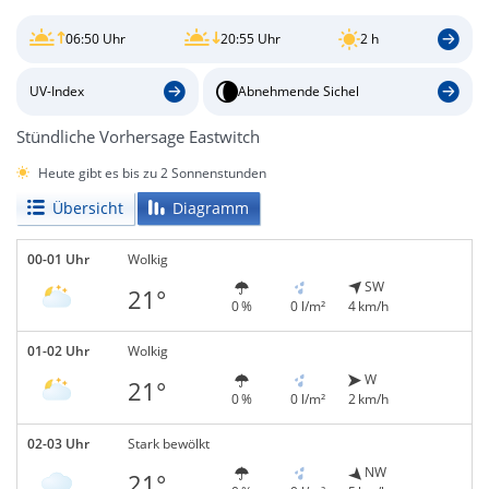
06:50 Uhr
20:55 Uhr
2 h
UV-Index
Abnehmende Sichel
Stündliche Vorhersage Eastwitch
Heute gibt es bis zu 2 Sonnenstunden
Übersicht
Diagramm
00-01 Uhr
Wolkig
SW
21°
0 %
0 l/m²
4 km/h
01-02 Uhr
Wolkig
W
21°
0 %
0 l/m²
2 km/h
02-03 Uhr
Stark bewölkt
NW
21°