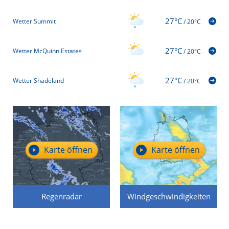
27°C
Wetter Summit
/
20°C
27°C
Wetter McQuinn Estates
/
20°C
27°C
Wetter Shadeland
/
20°C
Karte öffnen
Karte öffnen
Regenradar
Windgeschwindigkeiten