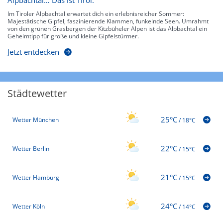
Alpbachtal… Das ist Tirol.
Im Tiroler Alpbachtal erwartet dich ein erlebnisreicher Sommer:
Majestätische Gipfel, faszinierende Klammen, funkelnde Seen. Umrahmt
von den grünen Grasbergen der Kitzbüheler Alpen ist das Alpbachtal ein
Geheimtipp für große und kleine Gipfelstürmer.
Jetzt entdecken
Städtewetter
25°C
Wetter München
/
18°C
22°C
Wetter Berlin
/
15°C
21°C
Wetter Hamburg
/
15°C
24°C
Wetter Köln
/
14°C