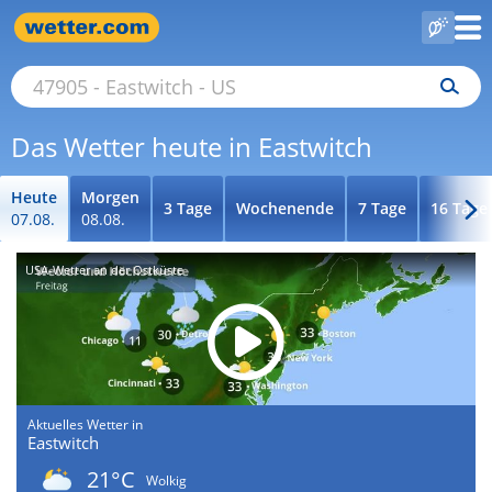
Das Wetter heute in Eastwitch
Heute
Morgen
3 Tage
Wochenende
7 Tage
16 Tage
07.08.
08.08.
USA-Wetter an der Ostküste
Aktuelles Wetter in
Eastwitch
21°C
Wolkig