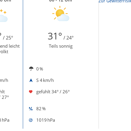
Zur Sonnenscheindauerkarte
Zur Gewitterrisi
°
31°
/ 25°
/ 24°
nd leicht
Teils sonnig
ölkt
0 %
km/h
S
4 km/h
hlt
gefühlt
34° / 26°
/ 27°
82 %
 hPa
1019 hPa