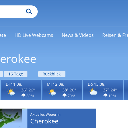
ete
HD Live Webcams
News & Videos
Reisen & Fre
herokee
16 Tage
Rückblick
Di 11.08.
Mi 12.08.
Do 13.08.
36°
26°
38°
26°
37°
24°
80 %
70 %
10 %
Aktuelles Wetter in
Cherokee