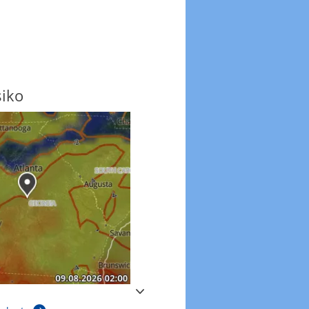
siko
Windböen
Windböen heute