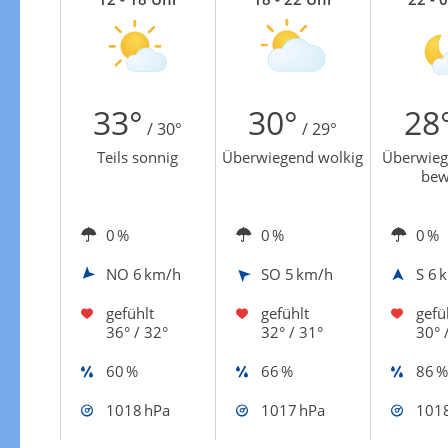
Zur Windgeschwindigkeitenkarte
33°
30°
28
/ 30°
/ 29°
Teils sonnig
Überwiegend wolkig
Überwiege
bew
0 %
0 %
0 %
NO
6 km/h
SO
5 km/h
S
6 
gefühlt
gefühlt
gefü
36° / 32°
32° / 31°
30° 
60 %
66 %
86 %
1018 hPa
1017 hPa
1018