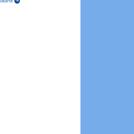
kokarte
Zur Windböenkarte