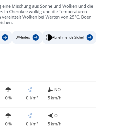
ag eine Mischung aus Sonne und Wolken und die
es in Cherokee wolkig und die Temperaturen
ch vereinzelt Wolken bei Werten von 25°C. Böen
ichen.
UV-Index
Abnehmende Sichel
NO
0 %
0 l/m²
5 km/h
O
0 %
0 l/m²
5 km/h