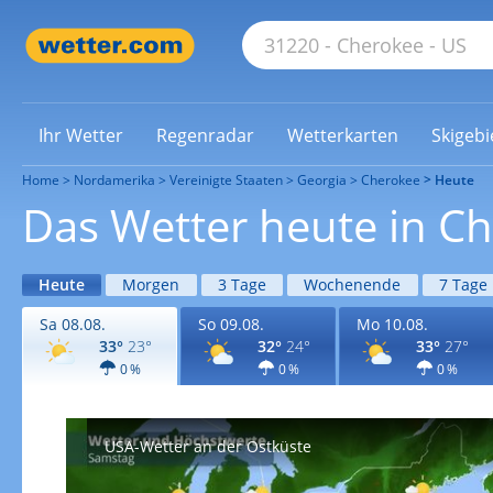
Ihr Wetter
Regenradar
Wetterkarten
Skigebi
Home
Nordamerika
Vereinigte Staaten
Georgia
Cherokee
Heute
Das Wetter heute in C
Heute
Morgen
3 Tage
Wochenende
7 Tage
Sa 08.08.
So 09.08.
Mo 10.08.
33°
23°
32°
24°
33°
27°
0 %
0 %
0 %
USA-Wetter an der Ostküste