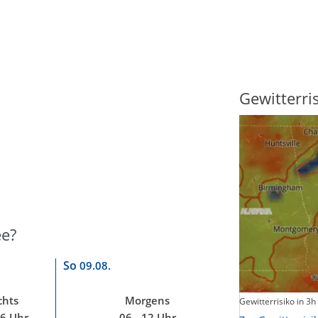
Sonnenscheindauer
Gewitterri
ee?
So
09.08.
hts
Morgens
Sonnenschein heute
Gewitterrisiko in 3h
06 Uhr
06 - 12 Uhr