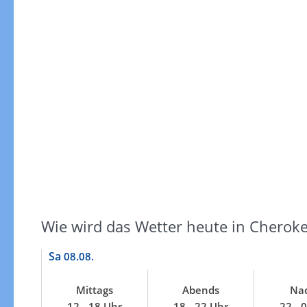
Windgeschwindigkeiten
Wie wird das Wetter heute in Cherok
Sa
08.08.
Mittags
Abends
Nac
Windgeschwindigkeiten in 3h
12 - 18 Uhr
18 - 22 Uhr
22 - 