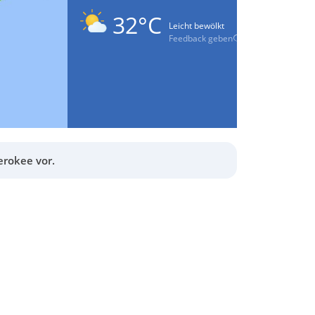
32°C
Leicht bewölkt
Feedback geben
erokee vor.