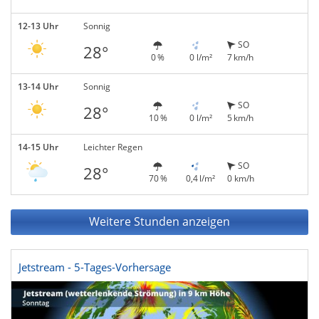
12-13 Uhr
Sonnig
SO
28°
0 %
0 l/m²
7 km/h
13-14 Uhr
Sonnig
SO
28°
10 %
0 l/m²
5 km/h
14-15 Uhr
Leichter Regen
SO
28°
70 %
0,4 l/m²
0 km/h
Weitere Stunden anzeigen
Jetstream - 5-Tages-Vorhersage