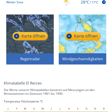
28°C
Wetter Sosa
/
17°C
Karte öffnen
Karte öffnen
Regenradar
Windgeschwindigkeiten
Klimatabelle El Recreo
Die Werte unserer Klimatabellen basieren auf Messungen an den
Klimastationen im Zeitraum 1961 bis 1990.
Temperatur Höchstwerte °C
J
F
M
A
M
J
J
A
S
O
N
D