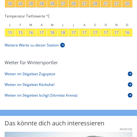
26
26
28
28
28
27
26
27
28
27
27
26
Temperatur Tiefstwerte °C
J
F
M
A
M
J
J
A
S
O
N
D
15
15
16
17
18
18
17
17
17
17
17
16
Weitere Werte zu dieser Station
Wetter für Wintersportler
Wetter im Skigebiet Zugspitze
Wetter im Skigebiet Kitzbühel
Wetter im Skigebiet Ischgl (Silvretta Arena)
Das könnte dich auch interessieren
ANZEIGE