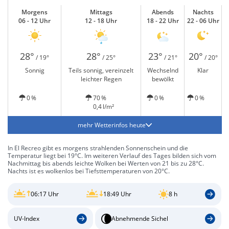
Morgens
Mittags
Abends
Nachts
06 - 12 Uhr
12 - 18 Uhr
18 - 22 Uhr
22 - 06 Uhr
28°
28°
23°
20°
/ 19°
/ 25°
/ 21°
/ 20°
Sonnig
Teils sonnig, vereinzelt
Wechselnd
Klar
leichter Regen
bewölkt
0 %
70 %
0 %
0 %
0,4 l/m²
mehr Wetterinfos heute
In El Recreo gibt es morgens strahlenden Sonnenschein und die
Temperatur liegt bei 19°C. Im weiteren Verlauf des Tages bilden sich vom
Nachmittag bis abends leichte Wolken bei Werten von 21 bis zu 28°C.
Nachts ist es wolkenlos bei Tiefsttemperaturen von 20°C.
06:17 Uhr
18:49 Uhr
8 h
UV-Index
Abnehmende Sichel