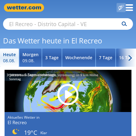
Das Wetter heute in El Recreo
Heute
Morgen
3 Tage
Wochenende
7 Tage
16 Tage
08.08.
09.08.
Jetstream - 5-Tages-Vorhersage
Aktuelles Wetter in
El Recreo
19°C
Klar