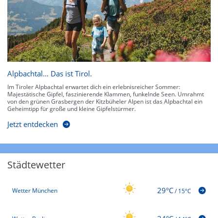
Alpbachtal… Das ist Tirol.
Im Tiroler Alpbachtal erwartet dich ein erlebnisreicher Sommer:
Majestätische Gipfel, faszinierende Klammen, funkelnde Seen. Umrahmt
von den grünen Grasbergen der Kitzbüheler Alpen ist das Alpbachtal ein
Geheimtipp für große und kleine Gipfelstürmer.
Jetzt entdecken
Städtewetter
29°C
Wetter München
/
15°C