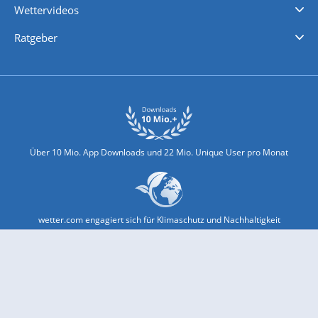
Wettervideos
Nachrichten
Deutschlandwetter
Schweizwetter
Österreichwetter
Regionalwetter
Wetter in Europa
Wetter Weltweit
Wetterlexikon
Promi-News
Ratgeber
Biowetter
Glätteindex
Reiseziel Finder
Erkältungswetter
Klima & Umwelt
Über 10 Mio. App Downloads und 22 Mio. Unique User pro Monat
wetter.com engagiert sich für Klimaschutz und Nachhaltigkeit
Bekannt aus Funk und Fernsehen: Pro7, Sat1, Kabel 1, SWR, ...