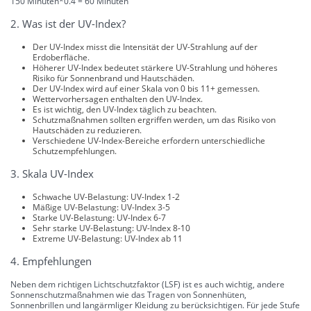
150 Minuten*0.4 = 60 Minuten
2. Was ist der UV-Index?
Der UV-Index misst die Intensität der UV-Strahlung auf der
Erdoberfläche.
Höherer UV-Index bedeutet stärkere UV-Strahlung und höheres
Risiko für Sonnenbrand und Hautschäden.
Der UV-Index wird auf einer Skala von 0 bis 11+ gemessen.
Wettervorhersagen enthalten den UV-Index.
Es ist wichtig, den UV-Index täglich zu beachten.
Schutzmaßnahmen sollten ergriffen werden, um das Risiko von
Hautschäden zu reduzieren.
Verschiedene UV-Index-Bereiche erfordern unterschiedliche
Schutzempfehlungen.
3. Skala UV-Index
Schwache UV-Belastung: UV-Index 1-2
Mäßige UV-Belastung: UV-Index 3-5
Starke UV-Belastung: UV-Index 6-7
Sehr starke UV-Belastung: UV-Index 8-10
Extreme UV-Belastung: UV-Index ab 11
4. Empfehlungen
Neben dem richtigen Lichtschutzfaktor (LSF) ist es auch wichtig, andere
Sonnenschutzmaßnahmen wie das Tragen von Sonnenhüten,
Sonnenbrillen und langärmliger Kleidung zu berücksichtigen. Für jede Stufe