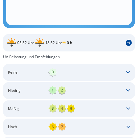
05:32 Uhr
18:32 Uhr
0 h
UV-Belastung und Empfehlungen
Keine
Keine besonderen Schutzmaßnahmen erforderlich
Niedrig
Keine besonderen Schutzmaßnahmen erforderlich
Mäßig
Schatten aufsuchen
Sonnenschutz auftragen
Langärmlige Bekleidung
Sonnenbrille
Hoch
Kopfbedeckung