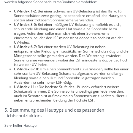
werden folgende Sonnenschutzmaßnahmen empfohlen:
UV-Index 1-2:
Bei einer schwachen UV-Belastung ist das Risiko für
Sonnenschäden zwar gering, insbesondere empfindliche Hauttypen
sollten aber trotzdem Sonnencreme verwenden.
UV-Index 3-5:
Bei einer mäßigen UV-Belastung empfiehlt es sich,
schützende Kleidung und einen Hut sowie eine Sonnenbrille zu
tragen. Außerdem sollte man sich mit einer Sonnencreme
eincremen, bei der der LSF mindestens doppelt so hoch ist wie der
UV-Index.
UV-Index 6-7:
Bei einer starken UV-Belastung ist neben
entsprechender Kleidung ein zusätzlicher Sonnenschutz nötig und die
Mittagssonne sollte gemieden werden. Des Weiteren gilt wieder:
Sonnencreme verwenden, wobei der LSF mindestens doppelt so hoch
ist wie der UV-Index.
UV-Index 8-10:
Um einen Sonnenbrand zu vermeiden, sollte bei einer
sehr starken UV-Belastung Schatten aufgesucht werden und lange
Kleidung sowie einen Hut und Sonnenbrille getragen werden.
Außerdem ist sehr hoher LSF nötig.
UV-Index 11+:
Die höchste Stufe des UV-Index erfordert weitere
Schutzmaßnahmen. Die Sonne sollte unbedingt gemieden werden,
auch im Schatten ist auf maximalen Sonnenschutz zu achten. Hierzu
neben entsprechender Kleidung der höchste LSF.
5. Bestimmung des Hauttyps und des passenden
Lichtschutzfaktors
Sehr heller Hauttyp