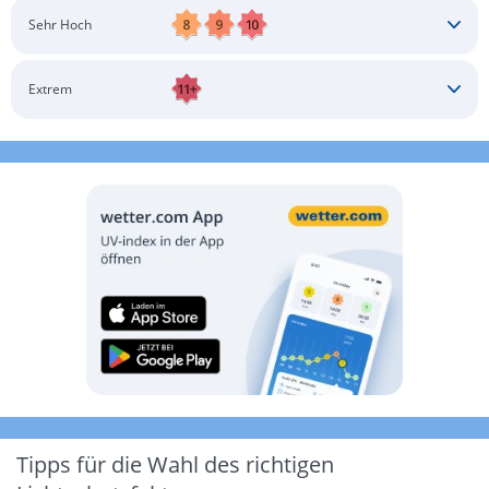
Schatten aufsuchen
Sonnenschutz auftragen
Langärmlige Bekleidung
Sonnenbrille
Sehr Hoch
Kopfbedeckung
Schatten aufsuchen
Sonnenschutz auftragen
Langärmlige Bekleidung
Sonnenbrille
Extrem
Kopfbedeckung
Schatten aufsuchen
Sonnenschutz auftragen
Langärmlige Bekleidung
Sonnenbrille
Kopfbedeckung
Möglichst drinnen aufhalten
Tipps für die Wahl des richtigen