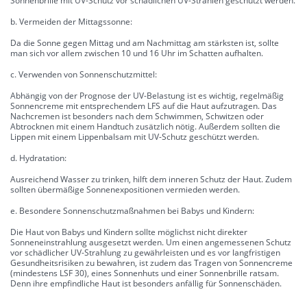
Sonnenbrille mit UV-Schutz vor schädlichen UV-Strahlen geschützt werden.
b. Vermeiden der Mittagssonne:
Da die Sonne gegen Mittag und am Nachmittag am stärksten ist, sollte
man sich vor allem zwischen 10 und 16 Uhr im Schatten aufhalten.
c. Verwenden von Sonnenschutzmittel:
Abhängig von der Prognose der UV-Belastung ist es wichtig, regelmäßig
Sonnencreme mit entsprechendem LFS auf die Haut aufzutragen. Das
Nachcremen ist besonders nach dem Schwimmen, Schwitzen oder
Abtrocknen mit einem Handtuch zusätzlich nötig. Außerdem sollten die
Lippen mit einem Lippenbalsam mit UV-Schutz geschützt werden.
d. Hydratation:
Ausreichend Wasser zu trinken, hilft dem inneren Schutz der Haut. Zudem
sollten übermäßige Sonnenexpositionen vermieden werden.
e. Besondere Sonnenschutzmaßnahmen bei Babys und Kindern:
Die Haut von Babys und Kindern sollte möglichst nicht direkter
Sonneneinstrahlung ausgesetzt werden. Um einen angemessenen Schutz
vor schädlicher UV-Strahlung zu gewährleisten und es vor langfristigen
Gesundheitsrisiken zu bewahren, ist zudem das Tragen von Sonnencreme
(mindestens LSF 30), eines Sonnenhuts und einer Sonnenbrille ratsam.
Denn ihre empfindliche Haut ist besonders anfällig für Sonnenschäden.