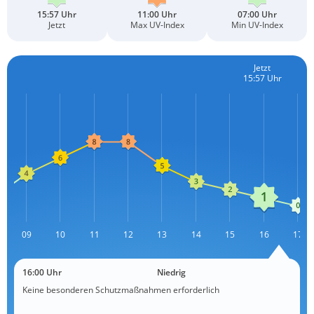
15:57 Uhr
11:00 Uhr
07:00 Uhr
Jetzt
Max UV-Index
Min UV-Index
Jetzt
15:57 Uhr
09
10
11
12
L
13
14
15
16
17
16:00 Uhr
Niedrig
Keine besonderen Schutzmaßnahmen erforderlich