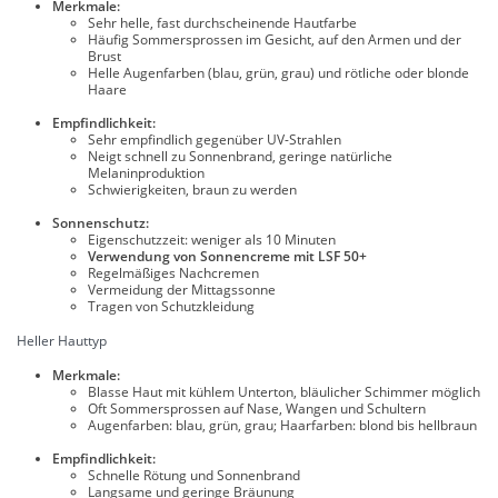
Merkmale:
Sehr helle, fast durchscheinende Hautfarbe
Häufig Sommersprossen im Gesicht, auf den Armen und der
Brust
Helle Augenfarben (blau, grün, grau) und rötliche oder blonde
Haare
Empfindlichkeit:
Sehr empfindlich gegenüber UV-Strahlen
Neigt schnell zu Sonnenbrand, geringe natürliche
Melaninproduktion
Schwierigkeiten, braun zu werden
Sonnenschutz:
Eigenschutzzeit: weniger als 10 Minuten
Verwendung von Sonnencreme mit LSF 50+
Regelmäßiges Nachcremen
Vermeidung der Mittagssonne
Tragen von Schutzkleidung
Heller Hauttyp
Merkmale:
Blasse Haut mit kühlem Unterton, bläulicher Schimmer möglich
Oft Sommersprossen auf Nase, Wangen und Schultern
Augenfarben: blau, grün, grau; Haarfarben: blond bis hellbraun
Empfindlichkeit:
Schnelle Rötung und Sonnenbrand
Langsame und geringe Bräunung