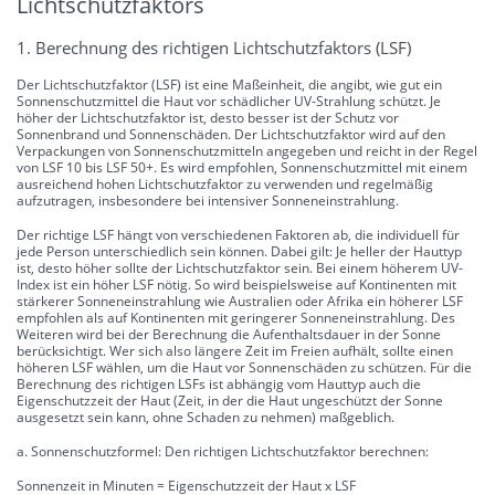
Lichtschutzfaktors
1. Berechnung des richtigen Lichtschutzfaktors (LSF)
Der Lichtschutzfaktor (LSF) ist eine Maßeinheit, die angibt, wie gut ein
Sonnenschutzmittel die Haut vor schädlicher UV-Strahlung schützt. Je
höher der Lichtschutzfaktor ist, desto besser ist der Schutz vor
Sonnenbrand und Sonnenschäden. Der Lichtschutzfaktor wird auf den
Verpackungen von Sonnenschutzmitteln angegeben und reicht in der Regel
von LSF 10 bis LSF 50+. Es wird empfohlen, Sonnenschutzmittel mit einem
ausreichend hohen Lichtschutzfaktor zu verwenden und regelmäßig
aufzutragen, insbesondere bei intensiver Sonneneinstrahlung.
Der richtige LSF hängt von verschiedenen Faktoren ab, die individuell für
jede Person unterschiedlich sein können. Dabei gilt: Je heller der Hauttyp
ist, desto höher sollte der Lichtschutzfaktor sein. Bei einem höherem UV-
Index ist ein höher LSF nötig. So wird beispielsweise auf Kontinenten mit
stärkerer Sonneneinstrahlung wie Australien oder Afrika ein höherer LSF
empfohlen als auf Kontinenten mit geringerer Sonneneinstrahlung. Des
Weiteren wird bei der Berechnung die Aufenthaltsdauer in der Sonne
berücksichtigt. Wer sich also längere Zeit im Freien aufhält, sollte einen
höheren LSF wählen, um die Haut vor Sonnenschäden zu schützen. Für die
Berechnung des richtigen LSFs ist abhängig vom Hauttyp auch die
Eigenschutzzeit der Haut (Zeit, in der die Haut ungeschützt der Sonne
ausgesetzt sein kann, ohne Schaden zu nehmen) maßgeblich.
a. Sonnenschutzformel: Den richtigen Lichtschutzfaktor berechnen:
Sonnenzeit in Minuten = Eigenschutzzeit der Haut x LSF