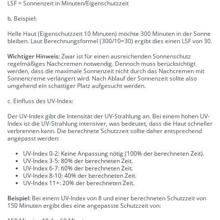
LSF = Sonnenzeit in Minuten/Eigenschutzzeit
b. Beispiel:
Helle Haut (Eigenschutzzeit 10 Minuten) möchte 300 Minuten in der Sonne
bleiben. Laut Berechnungsformel (300/10=30) ergibt dies einen LSF von 30.
Wichtiger Hinweis:
Zwar ist für einen ausreichenden Sonnenschutz
regelmäßiges Nachcremen notwendig. Dennoch muss berücksichtigt
werden, dass die maximale Sonnenzeit nicht durch das Nachcremen mit
Sonnencreme verlängert wird. Nach Ablauf der Sonnenzeit sollte also
umgehend ein schattiger Platz aufgesucht werden.
c. Einfluss des UV-Index:
Der UV-Index gibt die Intensität der UV-Strahlung an. Bei einem hohen UV-
Index ist die UV-Strahlung intensiver, was bedeutet, dass die Haut schneller
verbrennen kann. Die berechnete Schutzzeit sollte daher entsprechend
angepasst werden:
UV-Index 0-2: Keine Anpassung nötig (100% der berechneten Zeit).
UV-Index 3-5: 80% der berechneten Zeit.
UV-Index 6-7: 60% der berechneten Zeit.
UV-Index 8-10: 40% der berechneten Zeit.
UV-Index 11+: 20% der berechneten Zeit.
Beispiel:
Bei einem UV-Index von 8 und einer berechneten Schutzzeit von
150 Minuten ergibt dies eine angepasste Schutzzeit von: