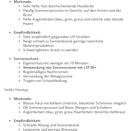
Merkmale:
Sehr helle, fast durchscheinende Hautfarbe
Häufig Sommersprossen im Gesicht, auf den Armen und der
Brust
Helle Augenfarben (blau, grün, grau) und rötliche oder blonde
Haare
Empfindlichkeit:
Sehr empfindlich gegenüber UV-Strahlen
Neigt schnell zu Sonnenbrand, geringe natürliche
Melaninproduktion
Schwierigkeiten, braun zu werden
Sonnenschutz:
Eigenschutzzeit: weniger als 10 Minuten
Verwendung von Sonnencreme mit LSF 50+
Regelmäßiges Nachcremen
Vermeidung der Mittagssonne
Tragen von Schutzkleidung
Heller Hauttyp
Merkmale:
Blasse Haut mit kühlem Unterton, bläulicher Schimmer möglich
Oft Sommersprossen auf Nase, Wangen und Schultern
Augenfarben: blau, grün, grau; Haarfarben: blond bis hellbraun
Empfindlichkeit:
Schnelle Rötung und Sonnenbrand
Langsame und geringe Bräunung