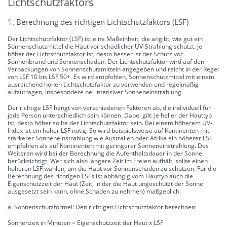
Lichtschutzfaktors
1. Berechnung des richtigen Lichtschutzfaktors (LSF)
Der Lichtschutzfaktor (LSF) ist eine Maßeinheit, die angibt, wie gut ein
Sonnenschutzmittel die Haut vor schädlicher UV-Strahlung schützt. Je
höher der Lichtschutzfaktor ist, desto besser ist der Schutz vor
Sonnenbrand und Sonnenschäden. Der Lichtschutzfaktor wird auf den
Verpackungen von Sonnenschutzmitteln angegeben und reicht in der Regel
von LSF 10 bis LSF 50+. Es wird empfohlen, Sonnenschutzmittel mit einem
ausreichend hohen Lichtschutzfaktor zu verwenden und regelmäßig
aufzutragen, insbesondere bei intensiver Sonneneinstrahlung.
Der richtige LSF hängt von verschiedenen Faktoren ab, die individuell für
jede Person unterschiedlich sein können. Dabei gilt: Je heller der Hauttyp
ist, desto höher sollte der Lichtschutzfaktor sein. Bei einem höherem UV-
Index ist ein höher LSF nötig. So wird beispielsweise auf Kontinenten mit
stärkerer Sonneneinstrahlung wie Australien oder Afrika ein höherer LSF
empfohlen als auf Kontinenten mit geringerer Sonneneinstrahlung. Des
Weiteren wird bei der Berechnung die Aufenthaltsdauer in der Sonne
berücksichtigt. Wer sich also längere Zeit im Freien aufhält, sollte einen
höheren LSF wählen, um die Haut vor Sonnenschäden zu schützen. Für die
Berechnung des richtigen LSFs ist abhängig vom Hauttyp auch die
Eigenschutzzeit der Haut (Zeit, in der die Haut ungeschützt der Sonne
ausgesetzt sein kann, ohne Schaden zu nehmen) maßgeblich.
a. Sonnenschutzformel: Den richtigen Lichtschutzfaktor berechnen:
Sonnenzeit in Minuten = Eigenschutzzeit der Haut x LSF