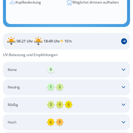
Kopfbedeckung
Möglichst drinnen aufhalten
06:21 Uhr
18:49 Uhr
10 h
UV-Belastung und Empfehlungen
Keine
Keine besonderen Schutzmaßnahmen erforderlich
Niedrig
Keine besonderen Schutzmaßnahmen erforderlich
Mäßig
Schatten aufsuchen
Sonnenschutz auftragen
Langärmlige Bekleidung
Sonnenbrille
Hoch
Kopfbedeckung