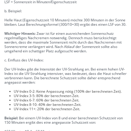
LSF = Sonnenzeit in Minuten/Eigenschutzzeit
b. Beispiel:
Helle Haut (Eigenschutzzeit 10 Minuten) möchte 300 Minuten in der Sonne
bleiben. Laut Berechnungsformel (300/10=30) ergibt dies einen LSF von 30.
Wichtiger Hinweis:
Zwar ist für einen ausreichenden Sonnenschutz
regelmäßiges Nachcremen notwendig. Dennoch muss berücksichtigt
werden, dass die maximale Sonnenzeit nicht durch das Nachcremen mit
Sonnencreme verlängert wird. Nach Ablauf der Sonnenzeit sollte also
umgehend ein schattiger Platz aufgesucht werden.
c. Einfluss des UV-Index:
Der UV-Index gibt die Intensität der UV-Strahlung an. Bei einem hohen UV-
Index ist die UV-Strahlung intensiver, was bedeutet, dass die Haut schneller
verbrennen kann. Die berechnete Schutzzeit sollte daher entsprechend
angepasst werden:
UV-Index 0-2: Keine Anpassung nötig (100% der berechneten Zeit).
UV-Index 3-5: 80% der berechneten Zeit.
UV-Index 6-7: 60% der berechneten Zeit.
UV-Index 8-10: 40% der berechneten Zeit.
UV-Index 11+: 20% der berechneten Zeit.
Beispiel:
Bei einem UV-Index von 8 und einer berechneten Schutzzeit von
150 Minuten ergibt dies eine angepasste Schutzzeit von: