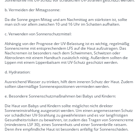
Sonnenbrille mit UV-Schutz vor schädlichen UV-Strahlen geschützt werden.
b. Vermeiden der Mittagssonne:
Da die Sonne gegen Mittag und am Nachmittag am stärksten ist, sollte
man sich vor allem zwischen 10 und 16 Uhr im Schatten aufhalten.
c. Verwenden von Sonnenschutzmittel:
Abhängig von der Prognose der UV-Belastung ist es wichtig, regelmäßig
Sonnencreme mit entsprechendem LFS auf die Haut aufzutragen. Das
Nachcremen ist besonders nach dem Schwimmen, Schwitzen oder
Abtrocknen mit einem Handtuch zusätzlich nötig. Außerdem sollten die
Lippen mit einem Lippenbalsam mit UV-Schutz geschützt werden.
d. Hydratation:
Ausreichend Wasser zu trinken, hilft dem inneren Schutz der Haut. Zudem
sollten übermäßige Sonnenexpositionen vermieden werden.
e. Besondere Sonnenschutzmaßnahmen bei Babys und Kindern:
Die Haut von Babys und Kindern sollte möglichst nicht direkter
Sonneneinstrahlung ausgesetzt werden. Um einen angemessenen Schutz
vor schädlicher UV-Strahlung zu gewährleisten und es vor langfristigen
Gesundheitsrisiken zu bewahren, ist zudem das Tragen von Sonnencreme
(mindestens LSF 30), eines Sonnenhuts und einer Sonnenbrille ratsam.
Denn ihre empfindliche Haut ist besonders anfällig für Sonnenschäden.