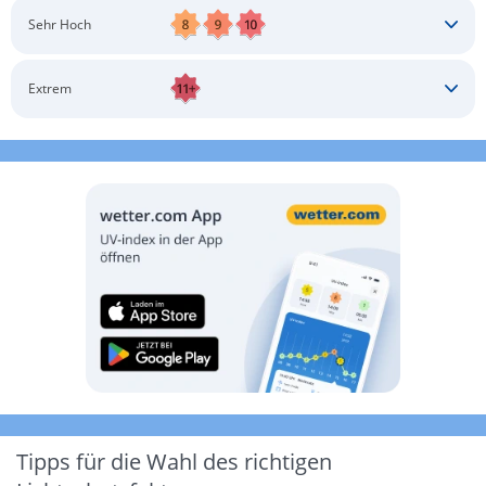
Schatten aufsuchen
Sonnenschutz auftragen
Langärmlige Bekleidung
Sonnenbrille
Sehr Hoch
Kopfbedeckung
Schatten aufsuchen
Sonnenschutz auftragen
Langärmlige Bekleidung
Sonnenbrille
Extrem
Kopfbedeckung
Schatten aufsuchen
Sonnenschutz auftragen
Langärmlige Bekleidung
Sonnenbrille
Kopfbedeckung
Möglichst drinnen aufhalten
Tipps für die Wahl des richtigen