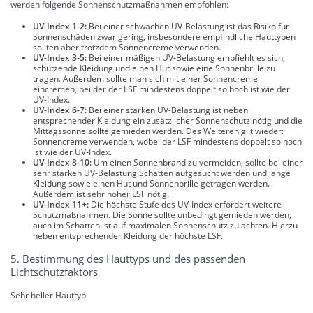
werden folgende Sonnenschutzmaßnahmen empfohlen:
UV-Index 1-2:
Bei einer schwachen UV-Belastung ist das Risiko für
Sonnenschäden zwar gering, insbesondere empfindliche Hauttypen
sollten aber trotzdem Sonnencreme verwenden.
UV-Index 3-5:
Bei einer mäßigen UV-Belastung empfiehlt es sich,
schützende Kleidung und einen Hut sowie eine Sonnenbrille zu
tragen. Außerdem sollte man sich mit einer Sonnencreme
eincremen, bei der der LSF mindestens doppelt so hoch ist wie der
UV-Index.
UV-Index 6-7:
Bei einer starken UV-Belastung ist neben
entsprechender Kleidung ein zusätzlicher Sonnenschutz nötig und die
Mittagssonne sollte gemieden werden. Des Weiteren gilt wieder:
Sonnencreme verwenden, wobei der LSF mindestens doppelt so hoch
ist wie der UV-Index.
UV-Index 8-10:
Um einen Sonnenbrand zu vermeiden, sollte bei einer
sehr starken UV-Belastung Schatten aufgesucht werden und lange
Kleidung sowie einen Hut und Sonnenbrille getragen werden.
Außerdem ist sehr hoher LSF nötig.
UV-Index 11+:
Die höchste Stufe des UV-Index erfordert weitere
Schutzmaßnahmen. Die Sonne sollte unbedingt gemieden werden,
auch im Schatten ist auf maximalen Sonnenschutz zu achten. Hierzu
neben entsprechender Kleidung der höchste LSF.
5. Bestimmung des Hauttyps und des passenden
Lichtschutzfaktors
Sehr heller Hauttyp