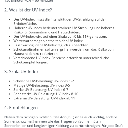
150 Minuten*0.4 = 60 Minuten
2. Was ist der UV-Index?
Der UV-Index misst die Intensität der UV-Strahlung auf der
Erdoberfläche.
Höherer UV-Index bedeutet stärkere UV-Strahlung und höheres
Risiko für Sonnenbrand und Hautschäden.
Der UV-Index wird auf einer Skala von 0 bis 11+ gemessen.
Wettervorhersagen enthalten den UV-Index.
Es ist wichtig, den UV-Index täglich zu beachten.
Schutzmaßnahmen sollten ergriffen werden, um das Risiko von
Hautschäden zu reduzieren.
Verschiedene UV-Index-Bereiche erfordern unterschiedliche
Schutzempfehlungen.
3. Skala UV-Index
Schwache UV-Belastung: UV-Index 1-2
Mäßige UV-Belastung: UV-Index 3-5
Starke UV-Belastung: UV-Index 6-7
Sehr starke UV-Belastung: UV-Index 8-10
Extreme UV-Belastung: UV-Index ab 11
4. Empfehlungen
Neben dem richtigen Lichtschutzfaktor (LSF) ist es auch wichtig, andere
Sonnenschutzmaßnahmen wie das Tragen von Sonnenhüten,
Sonnenbrillen und langärmliger Kleidung zu berücksichtigen. Für jede Stufe