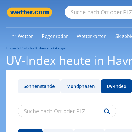
Ihr Wetter
Regenradar
Wetterkarten
Skigebi
Home
UV-Index
Havranak-tanya
UV-Index heute in Hav
Sonnenstände
Mondphasen
UV-Index