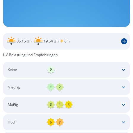
05:15 Uhr
19:54 Uhr
8 h
UV-Belastung und Empfehlungen
Keine
Keine besonderen Schutzmaßnahmen erforderlich
Niedrig
Keine besonderen Schutzmaßnahmen erforderlich
Mäßig
Schatten aufsuchen
Sonnenschutz auftragen
Langärmlige Bekleidung
Sonnenbrille
Hoch
Kopfbedeckung