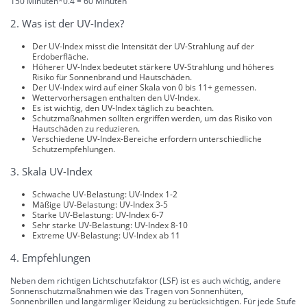
150 Minuten*0.4 = 60 Minuten
2. Was ist der UV-Index?
Der UV-Index misst die Intensität der UV-Strahlung auf der
Erdoberfläche.
Höherer UV-Index bedeutet stärkere UV-Strahlung und höheres
Risiko für Sonnenbrand und Hautschäden.
Der UV-Index wird auf einer Skala von 0 bis 11+ gemessen.
Wettervorhersagen enthalten den UV-Index.
Es ist wichtig, den UV-Index täglich zu beachten.
Schutzmaßnahmen sollten ergriffen werden, um das Risiko von
Hautschäden zu reduzieren.
Verschiedene UV-Index-Bereiche erfordern unterschiedliche
Schutzempfehlungen.
3. Skala UV-Index
Schwache UV-Belastung: UV-Index 1-2
Mäßige UV-Belastung: UV-Index 3-5
Starke UV-Belastung: UV-Index 6-7
Sehr starke UV-Belastung: UV-Index 8-10
Extreme UV-Belastung: UV-Index ab 11
4. Empfehlungen
Neben dem richtigen Lichtschutzfaktor (LSF) ist es auch wichtig, andere
Sonnenschutzmaßnahmen wie das Tragen von Sonnenhüten,
Sonnenbrillen und langärmliger Kleidung zu berücksichtigen. Für jede Stufe