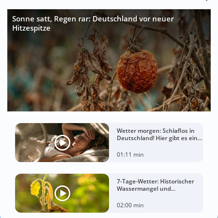
Sonne satt, Regen rar: Deutschland vor neuer
Hitzespitze
Wetter morgen: Schlaflos in
Deutschland! Hier gibt es eine
Tropennacht
01:11 min
7-Tage-Wetter: Historischer
Wassermangel und
sorgenvoller Blick zum Himmel
02:00 min