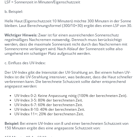
LSF = Sonnenzeit in Minuten/Eigenschutzzeit
b. Beispiel:
Helle Haut (Eigenschutzzeit 10 Minuten) möchte 300 Minuten in der Sonne
bleiben. Laut Berechnungsformel (300/10=30) ergibt dies einen LSF von 30.
Wichtiger Hinweis:
Zwar ist für einen ausreichenden Sonnenschutz
regelmäßiges Nachcremen notwendig. Dennoch muss berücksichtigt
werden, dass die maximale Sonnenzeit nicht durch das Nachcremen mit
Sonnencreme verlängert wird. Nach Ablauf der Sonnenzeit sollte also
umgehend ein schattiger Platz aufgesucht werden.
c. Einfluss des UV-Index:
Der UV-Index gibt die Intensität der UV-Strahlung an. Bei einem hohen UV-
Index ist die UV-Strahlung intensiver, was bedeutet, dass die Haut schneller
verbrennen kann. Die berechnete Schutzzeit sollte daher entsprechend
angepasst werden:
UV-Index 0-2: Keine Anpassung nötig (100% der berechneten Zeit).
UV-Index 3-5: 80% der berechneten Zeit.
UV-Index 6-7: 60% der berechneten Zeit.
UV-Index 8-10: 40% der berechneten Zeit.
UV-Index 11+: 20% der berechneten Zeit.
Beispiel:
Bei einem UV-Index von 8 und einer berechneten Schutzzeit von
150 Minuten ergibt dies eine angepasste Schutzzeit von: