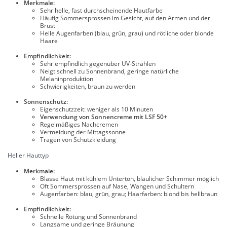
Merkmale:
Sehr helle, fast durchscheinende Hautfarbe
Häufig Sommersprossen im Gesicht, auf den Armen und der
Brust
Helle Augenfarben (blau, grün, grau) und rötliche oder blonde
Haare
Empfindlichkeit:
Sehr empfindlich gegenüber UV-Strahlen
Neigt schnell zu Sonnenbrand, geringe natürliche
Melaninproduktion
Schwierigkeiten, braun zu werden
Sonnenschutz:
Eigenschutzzeit: weniger als 10 Minuten
Verwendung von Sonnencreme mit LSF 50+
Regelmäßiges Nachcremen
Vermeidung der Mittagssonne
Tragen von Schutzkleidung
Heller Hauttyp
Merkmale:
Blasse Haut mit kühlem Unterton, bläulicher Schimmer möglich
Oft Sommersprossen auf Nase, Wangen und Schultern
Augenfarben: blau, grün, grau; Haarfarben: blond bis hellbraun
Empfindlichkeit:
Schnelle Rötung und Sonnenbrand
Langsame und geringe Bräunung