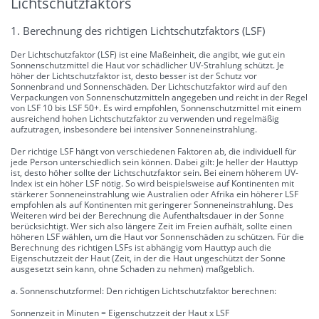
Lichtschutzfaktors
1. Berechnung des richtigen Lichtschutzfaktors (LSF)
Der Lichtschutzfaktor (LSF) ist eine Maßeinheit, die angibt, wie gut ein
Sonnenschutzmittel die Haut vor schädlicher UV-Strahlung schützt. Je
höher der Lichtschutzfaktor ist, desto besser ist der Schutz vor
Sonnenbrand und Sonnenschäden. Der Lichtschutzfaktor wird auf den
Verpackungen von Sonnenschutzmitteln angegeben und reicht in der Regel
von LSF 10 bis LSF 50+. Es wird empfohlen, Sonnenschutzmittel mit einem
ausreichend hohen Lichtschutzfaktor zu verwenden und regelmäßig
aufzutragen, insbesondere bei intensiver Sonneneinstrahlung.
Der richtige LSF hängt von verschiedenen Faktoren ab, die individuell für
jede Person unterschiedlich sein können. Dabei gilt: Je heller der Hauttyp
ist, desto höher sollte der Lichtschutzfaktor sein. Bei einem höherem UV-
Index ist ein höher LSF nötig. So wird beispielsweise auf Kontinenten mit
stärkerer Sonneneinstrahlung wie Australien oder Afrika ein höherer LSF
empfohlen als auf Kontinenten mit geringerer Sonneneinstrahlung. Des
Weiteren wird bei der Berechnung die Aufenthaltsdauer in der Sonne
berücksichtigt. Wer sich also längere Zeit im Freien aufhält, sollte einen
höheren LSF wählen, um die Haut vor Sonnenschäden zu schützen. Für die
Berechnung des richtigen LSFs ist abhängig vom Hauttyp auch die
Eigenschutzzeit der Haut (Zeit, in der die Haut ungeschützt der Sonne
ausgesetzt sein kann, ohne Schaden zu nehmen) maßgeblich.
a. Sonnenschutzformel: Den richtigen Lichtschutzfaktor berechnen:
Sonnenzeit in Minuten = Eigenschutzzeit der Haut x LSF