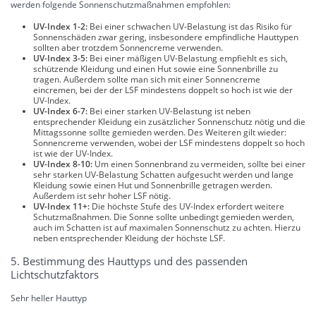
werden folgende Sonnenschutzmaßnahmen empfohlen:
UV-Index 1-2:
Bei einer schwachen UV-Belastung ist das Risiko für
Sonnenschäden zwar gering, insbesondere empfindliche Hauttypen
sollten aber trotzdem Sonnencreme verwenden.
UV-Index 3-5:
Bei einer mäßigen UV-Belastung empfiehlt es sich,
schützende Kleidung und einen Hut sowie eine Sonnenbrille zu
tragen. Außerdem sollte man sich mit einer Sonnencreme
eincremen, bei der der LSF mindestens doppelt so hoch ist wie der
UV-Index.
UV-Index 6-7:
Bei einer starken UV-Belastung ist neben
entsprechender Kleidung ein zusätzlicher Sonnenschutz nötig und die
Mittagssonne sollte gemieden werden. Des Weiteren gilt wieder:
Sonnencreme verwenden, wobei der LSF mindestens doppelt so hoch
ist wie der UV-Index.
UV-Index 8-10:
Um einen Sonnenbrand zu vermeiden, sollte bei einer
sehr starken UV-Belastung Schatten aufgesucht werden und lange
Kleidung sowie einen Hut und Sonnenbrille getragen werden.
Außerdem ist sehr hoher LSF nötig.
UV-Index 11+:
Die höchste Stufe des UV-Index erfordert weitere
Schutzmaßnahmen. Die Sonne sollte unbedingt gemieden werden,
auch im Schatten ist auf maximalen Sonnenschutz zu achten. Hierzu
neben entsprechender Kleidung der höchste LSF.
5. Bestimmung des Hauttyps und des passenden
Lichtschutzfaktors
Sehr heller Hauttyp