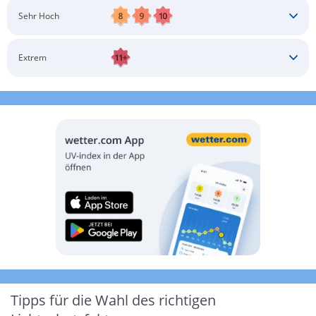
Schatten aufsuchen
Sonnenschutz auftragen
Langärmlige Bekleidung
Sonnenbrille
Sehr Hoch
Kopfbedeckung
Schatten aufsuchen
Sonnenschutz auftragen
Langärmlige Bekleidung
Sonnenbrille
Extrem
Kopfbedeckung
Schatten aufsuchen
Sonnenschutz auftragen
Langärmlige Bekleidung
Sonnenbrille
Kopfbedeckung
Möglichst drinnen aufhalten
Tipps für die Wahl des richtigen