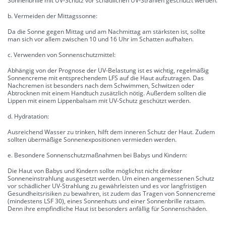
Sonnenbrille mit UV-Schutz vor schädlichen UV-Strahlen geschützt werden.
b. Vermeiden der Mittagssonne:
Da die Sonne gegen Mittag und am Nachmittag am stärksten ist, sollte
man sich vor allem zwischen 10 und 16 Uhr im Schatten aufhalten.
c. Verwenden von Sonnenschutzmittel:
Abhängig von der Prognose der UV-Belastung ist es wichtig, regelmäßig
Sonnencreme mit entsprechendem LFS auf die Haut aufzutragen. Das
Nachcremen ist besonders nach dem Schwimmen, Schwitzen oder
Abtrocknen mit einem Handtuch zusätzlich nötig. Außerdem sollten die
Lippen mit einem Lippenbalsam mit UV-Schutz geschützt werden.
d. Hydratation:
Ausreichend Wasser zu trinken, hilft dem inneren Schutz der Haut. Zudem
sollten übermäßige Sonnenexpositionen vermieden werden.
e. Besondere Sonnenschutzmaßnahmen bei Babys und Kindern:
Die Haut von Babys und Kindern sollte möglichst nicht direkter
Sonneneinstrahlung ausgesetzt werden. Um einen angemessenen Schutz
vor schädlicher UV-Strahlung zu gewährleisten und es vor langfristigen
Gesundheitsrisiken zu bewahren, ist zudem das Tragen von Sonnencreme
(mindestens LSF 30), eines Sonnenhuts und einer Sonnenbrille ratsam.
Denn ihre empfindliche Haut ist besonders anfällig für Sonnenschäden.