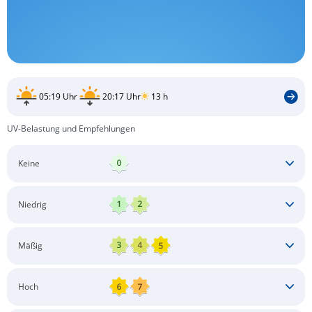
05:19 Uhr
20:17 Uhr
13 h
UV-Belastung und Empfehlungen
Keine
Keine besonderen Schutzmaßnahmen erforderlich
Niedrig
Keine besonderen Schutzmaßnahmen erforderlich
Mäßig
Schatten aufsuchen
Sonnenschutz auftragen
Langärmlige Bekleidung
Sonnenbrille
Hoch
Kopfbedeckung