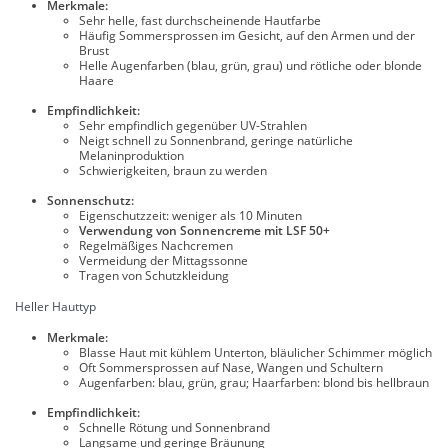
Merkmale:
Sehr helle, fast durchscheinende Hautfarbe
Häufig Sommersprossen im Gesicht, auf den Armen und der
Brust
Helle Augenfarben (blau, grün, grau) und rötliche oder blonde
Haare
Empfindlichkeit:
Sehr empfindlich gegenüber UV-Strahlen
Neigt schnell zu Sonnenbrand, geringe natürliche
Melaninproduktion
Schwierigkeiten, braun zu werden
Sonnenschutz:
Eigenschutzzeit: weniger als 10 Minuten
Verwendung von Sonnencreme mit LSF 50+
Regelmäßiges Nachcremen
Vermeidung der Mittagssonne
Tragen von Schutzkleidung
Heller Hauttyp
Merkmale:
Blasse Haut mit kühlem Unterton, bläulicher Schimmer möglich
Oft Sommersprossen auf Nase, Wangen und Schultern
Augenfarben: blau, grün, grau; Haarfarben: blond bis hellbraun
Empfindlichkeit:
Schnelle Rötung und Sonnenbrand
Langsame und geringe Bräunung