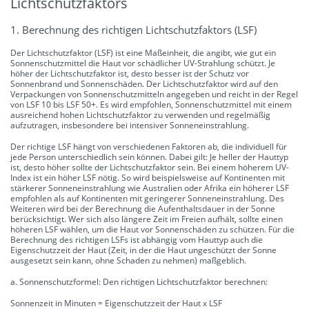
Lichtschutzfaktors
1. Berechnung des richtigen Lichtschutzfaktors (LSF)
Der Lichtschutzfaktor (LSF) ist eine Maßeinheit, die angibt, wie gut ein
Sonnenschutzmittel die Haut vor schädlicher UV-Strahlung schützt. Je
höher der Lichtschutzfaktor ist, desto besser ist der Schutz vor
Sonnenbrand und Sonnenschäden. Der Lichtschutzfaktor wird auf den
Verpackungen von Sonnenschutzmitteln angegeben und reicht in der Regel
von LSF 10 bis LSF 50+. Es wird empfohlen, Sonnenschutzmittel mit einem
ausreichend hohen Lichtschutzfaktor zu verwenden und regelmäßig
aufzutragen, insbesondere bei intensiver Sonneneinstrahlung.
Der richtige LSF hängt von verschiedenen Faktoren ab, die individuell für
jede Person unterschiedlich sein können. Dabei gilt: Je heller der Hauttyp
ist, desto höher sollte der Lichtschutzfaktor sein. Bei einem höherem UV-
Index ist ein höher LSF nötig. So wird beispielsweise auf Kontinenten mit
stärkerer Sonneneinstrahlung wie Australien oder Afrika ein höherer LSF
empfohlen als auf Kontinenten mit geringerer Sonneneinstrahlung. Des
Weiteren wird bei der Berechnung die Aufenthaltsdauer in der Sonne
berücksichtigt. Wer sich also längere Zeit im Freien aufhält, sollte einen
höheren LSF wählen, um die Haut vor Sonnenschäden zu schützen. Für die
Berechnung des richtigen LSFs ist abhängig vom Hauttyp auch die
Eigenschutzzeit der Haut (Zeit, in der die Haut ungeschützt der Sonne
ausgesetzt sein kann, ohne Schaden zu nehmen) maßgeblich.
a. Sonnenschutzformel: Den richtigen Lichtschutzfaktor berechnen:
Sonnenzeit in Minuten = Eigenschutzzeit der Haut x LSF