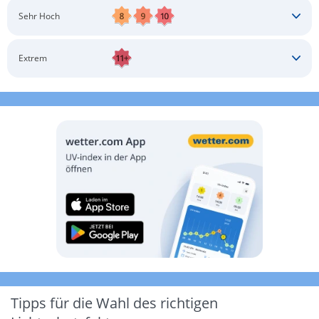
Schatten aufsuchen
Sonnenschutz auftragen
Langärmlige Bekleidung
Sonnenbrille
Sehr Hoch
Kopfbedeckung
Schatten aufsuchen
Sonnenschutz auftragen
Langärmlige Bekleidung
Sonnenbrille
Extrem
Kopfbedeckung
Schatten aufsuchen
Sonnenschutz auftragen
Langärmlige Bekleidung
Sonnenbrille
Kopfbedeckung
Möglichst drinnen aufhalten
Tipps für die Wahl des richtigen