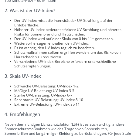
150 Minuten*0.4 = 60 Minuten
2. Was ist der UV-Index?
Der UV-Index misst die Intensität der UV-Strahlung auf der
Erdoberfläche.
Höherer UV-Index bedeutet stärkere UV-Strahlung und höheres
Risiko für Sonnenbrand und Hautschäden.
Der UV-Index wird auf einer Skala von 0 bis 11+ gemessen.
Wettervorhersagen enthalten den UV-Index.
Es ist wichtig, den UV-Index täglich zu beachten.
Schutzmaßnahmen sollten ergriffen werden, um das Risiko von
Hautschäden zu reduzieren.
Verschiedene UV-Index-Bereiche erfordern unterschiedliche
Schutzempfehlungen.
3. Skala UV-Index
Schwache UV-Belastung: UV-Index 1-2
Mäßige UV-Belastung: UV-Index 3-5
Starke UV-Belastung: UV-Index 6-7
Sehr starke UV-Belastung: UV-Index 8-10
Extreme UV-Belastung: UV-Index ab 11
4. Empfehlungen
Neben dem richtigen Lichtschutzfaktor (LSF) ist es auch wichtig, andere
Sonnenschutzmaßnahmen wie das Tragen von Sonnenhüten,
Sonnenbrillen und langärmliger Kleidung zu berücksichtigen. Für jede Stufe