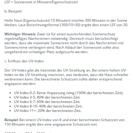
LSF = Sonnenzeit in Minuten/Eigenschutzzeit
b. Beispiel:
Helle Haut (Eigenschutzzeit 10 Minuten) möchte 300 Minuten in der Sonne
bleiben. Laut Berechnungsformel (300/10=30) ergibt dies einen LSF von 30.
Wichtiger Hinweis:
Zwar ist für einen ausreichenden Sonnenschutz
regelmäßiges Nachcremen notwendig. Dennoch muss berücksichtigt
werden, dass die maximale Sonnenzeit nicht durch das Nachcremen mit
Sonnencreme verlängert wird. Nach Ablauf der Sonnenzeit sollte also
umgehend ein schattiger Platz aufgesucht werden.
c. Einfluss des UV-Index:
Der UV-Index gibt die Intensität der UV-Strahlung an. Bei einem hohen UV-
Index ist die UV-Strahlung intensiver, was bedeutet, dass die Haut schneller
verbrennen kann. Die berechnete Schutzzeit sollte daher entsprechend
angepasst werden:
UV-Index 0-2: Keine Anpassung nötig (100% der berechneten Zeit).
UV-Index 3-5: 80% der berechneten Zeit.
UV-Index 6-7: 60% der berechneten Zeit.
UV-Index 8-10: 40% der berechneten Zeit.
UV-Index 11+: 20% der berechneten Zeit.
Beispiel:
Bei einem UV-Index von 8 und einer berechneten Schutzzeit von
150 Minuten ergibt dies eine angepasste Schutzzeit von: