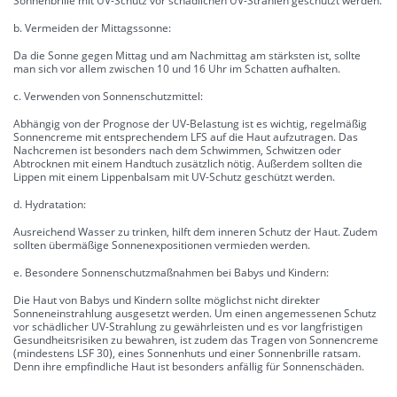
Sonnenbrille mit UV-Schutz vor schädlichen UV-Strahlen geschützt werden.
b. Vermeiden der Mittagssonne:
Da die Sonne gegen Mittag und am Nachmittag am stärksten ist, sollte
man sich vor allem zwischen 10 und 16 Uhr im Schatten aufhalten.
c. Verwenden von Sonnenschutzmittel:
Abhängig von der Prognose der UV-Belastung ist es wichtig, regelmäßig
Sonnencreme mit entsprechendem LFS auf die Haut aufzutragen. Das
Nachcremen ist besonders nach dem Schwimmen, Schwitzen oder
Abtrocknen mit einem Handtuch zusätzlich nötig. Außerdem sollten die
Lippen mit einem Lippenbalsam mit UV-Schutz geschützt werden.
d. Hydratation:
Ausreichend Wasser zu trinken, hilft dem inneren Schutz der Haut. Zudem
sollten übermäßige Sonnenexpositionen vermieden werden.
e. Besondere Sonnenschutzmaßnahmen bei Babys und Kindern:
Die Haut von Babys und Kindern sollte möglichst nicht direkter
Sonneneinstrahlung ausgesetzt werden. Um einen angemessenen Schutz
vor schädlicher UV-Strahlung zu gewährleisten und es vor langfristigen
Gesundheitsrisiken zu bewahren, ist zudem das Tragen von Sonnencreme
(mindestens LSF 30), eines Sonnenhuts und einer Sonnenbrille ratsam.
Denn ihre empfindliche Haut ist besonders anfällig für Sonnenschäden.