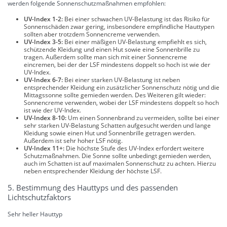
werden folgende Sonnenschutzmaßnahmen empfohlen:
UV-Index 1-2:
Bei einer schwachen UV-Belastung ist das Risiko für
Sonnenschäden zwar gering, insbesondere empfindliche Hauttypen
sollten aber trotzdem Sonnencreme verwenden.
UV-Index 3-5:
Bei einer mäßigen UV-Belastung empfiehlt es sich,
schützende Kleidung und einen Hut sowie eine Sonnenbrille zu
tragen. Außerdem sollte man sich mit einer Sonnencreme
eincremen, bei der der LSF mindestens doppelt so hoch ist wie der
UV-Index.
UV-Index 6-7:
Bei einer starken UV-Belastung ist neben
entsprechender Kleidung ein zusätzlicher Sonnenschutz nötig und die
Mittagssonne sollte gemieden werden. Des Weiteren gilt wieder:
Sonnencreme verwenden, wobei der LSF mindestens doppelt so hoch
ist wie der UV-Index.
UV-Index 8-10:
Um einen Sonnenbrand zu vermeiden, sollte bei einer
sehr starken UV-Belastung Schatten aufgesucht werden und lange
Kleidung sowie einen Hut und Sonnenbrille getragen werden.
Außerdem ist sehr hoher LSF nötig.
UV-Index 11+:
Die höchste Stufe des UV-Index erfordert weitere
Schutzmaßnahmen. Die Sonne sollte unbedingt gemieden werden,
auch im Schatten ist auf maximalen Sonnenschutz zu achten. Hierzu
neben entsprechender Kleidung der höchste LSF.
5. Bestimmung des Hauttyps und des passenden
Lichtschutzfaktors
Sehr heller Hauttyp