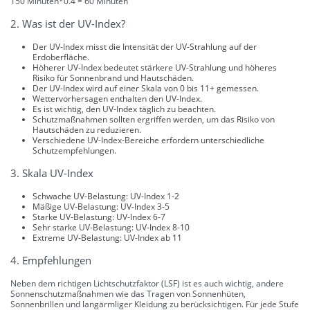
150 Minuten*0.4 = 60 Minuten
2. Was ist der UV-Index?
Der UV-Index misst die Intensität der UV-Strahlung auf der
Erdoberfläche.
Höherer UV-Index bedeutet stärkere UV-Strahlung und höheres
Risiko für Sonnenbrand und Hautschäden.
Der UV-Index wird auf einer Skala von 0 bis 11+ gemessen.
Wettervorhersagen enthalten den UV-Index.
Es ist wichtig, den UV-Index täglich zu beachten.
Schutzmaßnahmen sollten ergriffen werden, um das Risiko von
Hautschäden zu reduzieren.
Verschiedene UV-Index-Bereiche erfordern unterschiedliche
Schutzempfehlungen.
3. Skala UV-Index
Schwache UV-Belastung: UV-Index 1-2
Mäßige UV-Belastung: UV-Index 3-5
Starke UV-Belastung: UV-Index 6-7
Sehr starke UV-Belastung: UV-Index 8-10
Extreme UV-Belastung: UV-Index ab 11
4. Empfehlungen
Neben dem richtigen Lichtschutzfaktor (LSF) ist es auch wichtig, andere
Sonnenschutzmaßnahmen wie das Tragen von Sonnenhüten,
Sonnenbrillen und langärmliger Kleidung zu berücksichtigen. Für jede Stufe