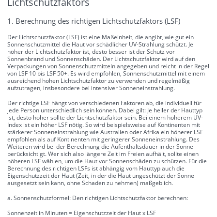
Lichtschutzfaktors
1. Berechnung des richtigen Lichtschutzfaktors (LSF)
Der Lichtschutzfaktor (LSF) ist eine Maßeinheit, die angibt, wie gut ein
Sonnenschutzmittel die Haut vor schädlicher UV-Strahlung schützt. Je
höher der Lichtschutzfaktor ist, desto besser ist der Schutz vor
Sonnenbrand und Sonnenschäden. Der Lichtschutzfaktor wird auf den
Verpackungen von Sonnenschutzmitteln angegeben und reicht in der Regel
von LSF 10 bis LSF 50+. Es wird empfohlen, Sonnenschutzmittel mit einem
ausreichend hohen Lichtschutzfaktor zu verwenden und regelmäßig
aufzutragen, insbesondere bei intensiver Sonneneinstrahlung.
Der richtige LSF hängt von verschiedenen Faktoren ab, die individuell für
jede Person unterschiedlich sein können. Dabei gilt: Je heller der Hauttyp
ist, desto höher sollte der Lichtschutzfaktor sein. Bei einem höherem UV-
Index ist ein höher LSF nötig. So wird beispielsweise auf Kontinenten mit
stärkerer Sonneneinstrahlung wie Australien oder Afrika ein höherer LSF
empfohlen als auf Kontinenten mit geringerer Sonneneinstrahlung. Des
Weiteren wird bei der Berechnung die Aufenthaltsdauer in der Sonne
berücksichtigt. Wer sich also längere Zeit im Freien aufhält, sollte einen
höheren LSF wählen, um die Haut vor Sonnenschäden zu schützen. Für die
Berechnung des richtigen LSFs ist abhängig vom Hauttyp auch die
Eigenschutzzeit der Haut (Zeit, in der die Haut ungeschützt der Sonne
ausgesetzt sein kann, ohne Schaden zu nehmen) maßgeblich.
a. Sonnenschutzformel: Den richtigen Lichtschutzfaktor berechnen:
Sonnenzeit in Minuten = Eigenschutzzeit der Haut x LSF