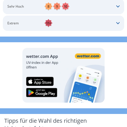
Schatten aufsuchen
Sonnenschutz auftragen
Langärmlige Bekleidung
Sonnenbrille
Sehr Hoch
Kopfbedeckung
Schatten aufsuchen
Sonnenschutz auftragen
Langärmlige Bekleidung
Sonnenbrille
Extrem
Kopfbedeckung
Schatten aufsuchen
Sonnenschutz auftragen
Langärmlige Bekleidung
Sonnenbrille
Kopfbedeckung
Möglichst drinnen aufhalten
Tipps für die Wahl des richtigen