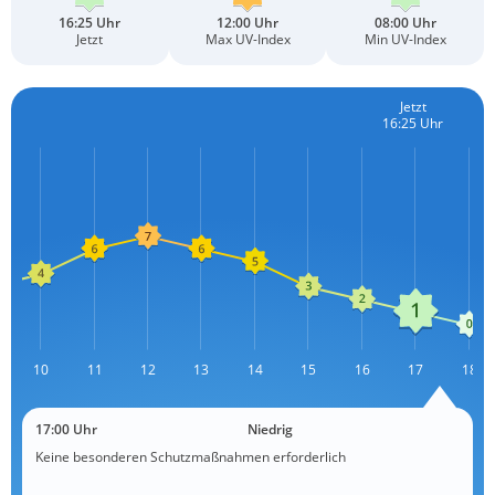
16:25 Uhr
12:00 Uhr
08:00 Uhr
Jetzt
Max UV-Index
Min UV-Index
Jetzt
16:25 Uhr
10
11
12
L
13
14
15
16
17
18
17:00 Uhr
Niedrig
Keine besonderen Schutzmaßnahmen erforderlich