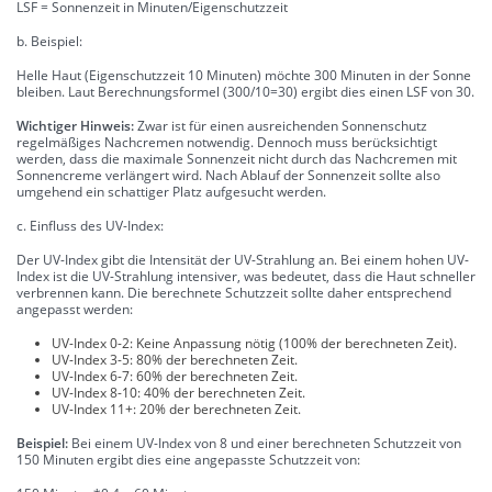
LSF = Sonnenzeit in Minuten/Eigenschutzzeit
b. Beispiel:
Helle Haut (Eigenschutzzeit 10 Minuten) möchte 300 Minuten in der Sonne
bleiben. Laut Berechnungsformel (300/10=30) ergibt dies einen LSF von 30.
Wichtiger Hinweis:
Zwar ist für einen ausreichenden Sonnenschutz
regelmäßiges Nachcremen notwendig. Dennoch muss berücksichtigt
werden, dass die maximale Sonnenzeit nicht durch das Nachcremen mit
Sonnencreme verlängert wird. Nach Ablauf der Sonnenzeit sollte also
umgehend ein schattiger Platz aufgesucht werden.
c. Einfluss des UV-Index:
Der UV-Index gibt die Intensität der UV-Strahlung an. Bei einem hohen UV-
Index ist die UV-Strahlung intensiver, was bedeutet, dass die Haut schneller
verbrennen kann. Die berechnete Schutzzeit sollte daher entsprechend
angepasst werden:
UV-Index 0-2: Keine Anpassung nötig (100% der berechneten Zeit).
UV-Index 3-5: 80% der berechneten Zeit.
UV-Index 6-7: 60% der berechneten Zeit.
UV-Index 8-10: 40% der berechneten Zeit.
UV-Index 11+: 20% der berechneten Zeit.
Beispiel:
Bei einem UV-Index von 8 und einer berechneten Schutzzeit von
150 Minuten ergibt dies eine angepasste Schutzzeit von: