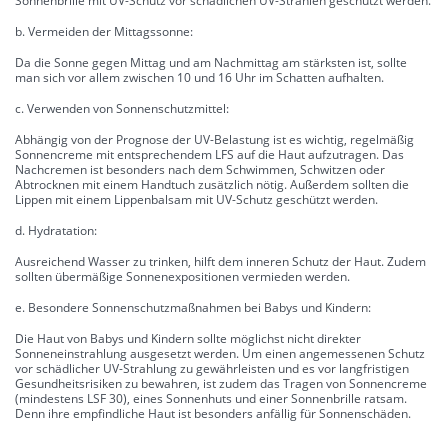
Sonnenbrille mit UV-Schutz vor schädlichen UV-Strahlen geschützt werden.
b. Vermeiden der Mittagssonne:
Da die Sonne gegen Mittag und am Nachmittag am stärksten ist, sollte
man sich vor allem zwischen 10 und 16 Uhr im Schatten aufhalten.
c. Verwenden von Sonnenschutzmittel:
Abhängig von der Prognose der UV-Belastung ist es wichtig, regelmäßig
Sonnencreme mit entsprechendem LFS auf die Haut aufzutragen. Das
Nachcremen ist besonders nach dem Schwimmen, Schwitzen oder
Abtrocknen mit einem Handtuch zusätzlich nötig. Außerdem sollten die
Lippen mit einem Lippenbalsam mit UV-Schutz geschützt werden.
d. Hydratation:
Ausreichend Wasser zu trinken, hilft dem inneren Schutz der Haut. Zudem
sollten übermäßige Sonnenexpositionen vermieden werden.
e. Besondere Sonnenschutzmaßnahmen bei Babys und Kindern:
Die Haut von Babys und Kindern sollte möglichst nicht direkter
Sonneneinstrahlung ausgesetzt werden. Um einen angemessenen Schutz
vor schädlicher UV-Strahlung zu gewährleisten und es vor langfristigen
Gesundheitsrisiken zu bewahren, ist zudem das Tragen von Sonnencreme
(mindestens LSF 30), eines Sonnenhuts und einer Sonnenbrille ratsam.
Denn ihre empfindliche Haut ist besonders anfällig für Sonnenschäden.