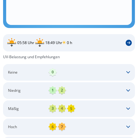
05:58 Uhr
18:49 Uhr
0 h
UV-Belastung und Empfehlungen
Keine
Keine besonderen Schutzmaßnahmen erforderlich
Niedrig
Keine besonderen Schutzmaßnahmen erforderlich
Mäßig
Schatten aufsuchen
Sonnenschutz auftragen
Langärmlige Bekleidung
Sonnenbrille
Hoch
Kopfbedeckung