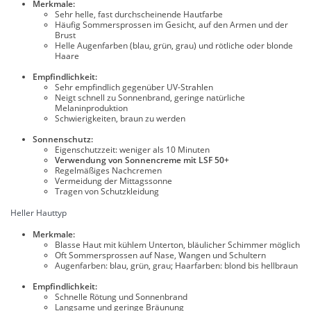
Merkmale:
Sehr helle, fast durchscheinende Hautfarbe
Häufig Sommersprossen im Gesicht, auf den Armen und der
Brust
Helle Augenfarben (blau, grün, grau) und rötliche oder blonde
Haare
Empfindlichkeit:
Sehr empfindlich gegenüber UV-Strahlen
Neigt schnell zu Sonnenbrand, geringe natürliche
Melaninproduktion
Schwierigkeiten, braun zu werden
Sonnenschutz:
Eigenschutzzeit: weniger als 10 Minuten
Verwendung von Sonnencreme mit LSF 50+
Regelmäßiges Nachcremen
Vermeidung der Mittagssonne
Tragen von Schutzkleidung
Heller Hauttyp
Merkmale:
Blasse Haut mit kühlem Unterton, bläulicher Schimmer möglich
Oft Sommersprossen auf Nase, Wangen und Schultern
Augenfarben: blau, grün, grau; Haarfarben: blond bis hellbraun
Empfindlichkeit:
Schnelle Rötung und Sonnenbrand
Langsame und geringe Bräunung