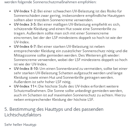
werden folgende Sonnenschutzmaßnahmen empfohlen:
UV-Index 1-2:
Bei einer schwachen UV-Belastung ist das Risiko für
Sonnenschäden zwar gering, insbesondere empfindliche Hauttypen
sollten aber trotzdem Sonnencreme verwenden.
UV-Index 3-5:
Bei einer mäßigen UV-Belastung empfiehlt es sich,
schützende Kleidung und einen Hut sowie eine Sonnenbrille zu
tragen. Außerdem sollte man sich mit einer Sonnencreme
eincremen, bei der der LSF mindestens doppelt so hoch ist wie der
UV-Index.
UV-Index 6-7:
Bei einer starken UV-Belastung ist neben
entsprechender Kleidung ein zusätzlicher Sonnenschutz nötig und die
Mittagssonne sollte gemieden werden. Des Weiteren gilt wieder:
Sonnencreme verwenden, wobei der LSF mindestens doppelt so hoch
ist wie der UV-Index.
UV-Index 8-10:
Um einen Sonnenbrand zu vermeiden, sollte bei einer
sehr starken UV-Belastung Schatten aufgesucht werden und lange
Kleidung sowie einen Hut und Sonnenbrille getragen werden.
Außerdem ist sehr hoher LSF nötig.
UV-Index 11+:
Die höchste Stufe des UV-Index erfordert weitere
Schutzmaßnahmen. Die Sonne sollte unbedingt gemieden werden,
auch im Schatten ist auf maximalen Sonnenschutz zu achten. Hierzu
neben entsprechender Kleidung der höchste LSF.
5. Bestimmung des Hauttyps und des passenden
Lichtschutzfaktors
Sehr heller Hauttyp