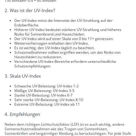
150 Minuten*0.4 = 60 Minuten
2. Was ist der UV-Index?
Der UV-Index misst die Intensität der UV-Strahlung auf der
Erdoberfläche.
Höherer UV-Index bedeutet stärkere UV-Strahlung und höheres
Risiko für Sonnenbrand und Hautschäden.
Der UV-Index wird auf einer Skala von 0 bis 11+ gemessen.
Wettervorhersagen enthalten den UV-Index.
Es ist wichtig, den UV-Index täglich zu beachten.
Schutzmaßnahmen sollten ergriffen werden, um das Risiko von
Hautschäden zu reduzieren.
Verschiedene UV-Index-Bereiche erfordern unterschiedliche
Schutzempfehlungen.
3. Skala UV-Index
Schwache UV-Belastung: UV-Index 1-2
Mäßige UV-Belastung: UV-Index 3-5
Starke UV-Belastung: UV-Index 6-7
Sehr starke UV-Belastung: UV-Index 8-10
Extreme UV-Belastung: UV-Index ab 11
4. Empfehlungen
Neben dem richtigen Lichtschutzfaktor (LSF) ist es auch wichtig, andere
Sonnenschutzmaßnahmen wie das Tragen von Sonnenhüten,
Sonnenbrillen und langärmliger Kleidung zu berücksichtigen. Für jede Stufe