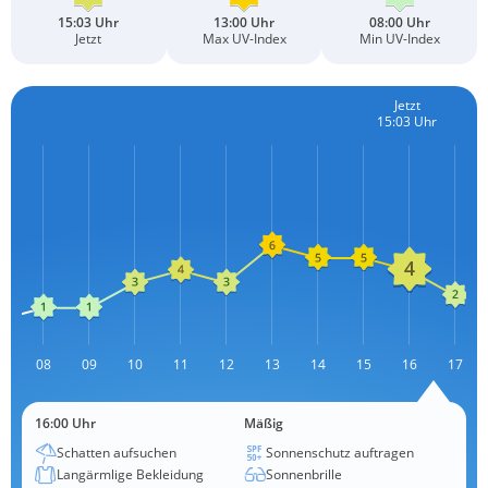
15:03 Uhr
13:00 Uhr
08:00 Uhr
Jetzt
Max UV-Index
Min UV-Index
Jetzt
15:03 Uhr
7
08
09
10
11
12
13
L
14
15
16
17
16:00 Uhr
Mäßig
Schatten aufsuchen
Sonnenschutz auftragen
Langärmlige Bekleidung
Sonnenbrille