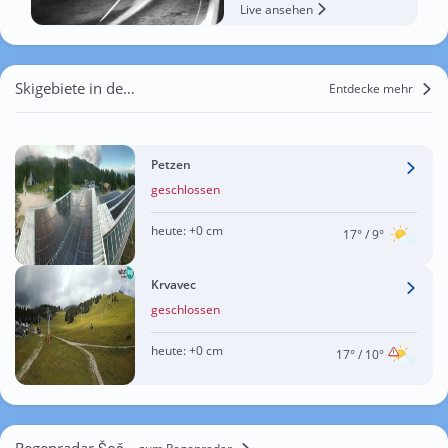
Live ansehen
Skigebiete in der Nähe von Šoštanj
Entdecke mehr
Petzen
geschlossen
heute:
+0 cm
17°
/ 9°
Krvavec
geschlossen
heute:
+0 cm
17°
/ 10°
Regenradar Šoštanj