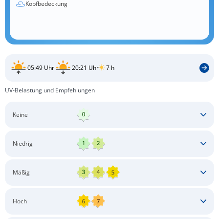
Kopfbedeckung
05:49 Uhr
20:21 Uhr
7 h
UV-Belastung und Empfehlungen
Keine
Keine besonderen Schutzmaßnahmen erforderlich
Niedrig
Keine besonderen Schutzmaßnahmen erforderlich
Mäßig
Schatten aufsuchen
Sonnenschutz auftragen
Langärmlige Bekleidung
Sonnenbrille
Hoch
Kopfbedeckung