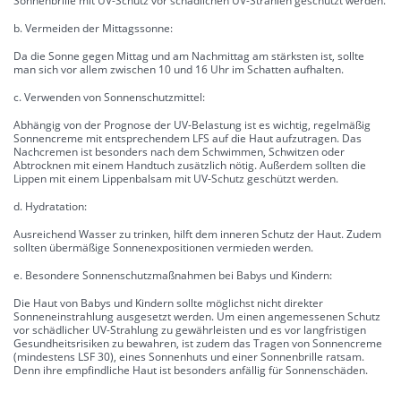
Sonnenbrille mit UV-Schutz vor schädlichen UV-Strahlen geschützt werden.
b. Vermeiden der Mittagssonne:
Da die Sonne gegen Mittag und am Nachmittag am stärksten ist, sollte
man sich vor allem zwischen 10 und 16 Uhr im Schatten aufhalten.
c. Verwenden von Sonnenschutzmittel:
Abhängig von der Prognose der UV-Belastung ist es wichtig, regelmäßig
Sonnencreme mit entsprechendem LFS auf die Haut aufzutragen. Das
Nachcremen ist besonders nach dem Schwimmen, Schwitzen oder
Abtrocknen mit einem Handtuch zusätzlich nötig. Außerdem sollten die
Lippen mit einem Lippenbalsam mit UV-Schutz geschützt werden.
d. Hydratation:
Ausreichend Wasser zu trinken, hilft dem inneren Schutz der Haut. Zudem
sollten übermäßige Sonnenexpositionen vermieden werden.
e. Besondere Sonnenschutzmaßnahmen bei Babys und Kindern:
Die Haut von Babys und Kindern sollte möglichst nicht direkter
Sonneneinstrahlung ausgesetzt werden. Um einen angemessenen Schutz
vor schädlicher UV-Strahlung zu gewährleisten und es vor langfristigen
Gesundheitsrisiken zu bewahren, ist zudem das Tragen von Sonnencreme
(mindestens LSF 30), eines Sonnenhuts und einer Sonnenbrille ratsam.
Denn ihre empfindliche Haut ist besonders anfällig für Sonnenschäden.