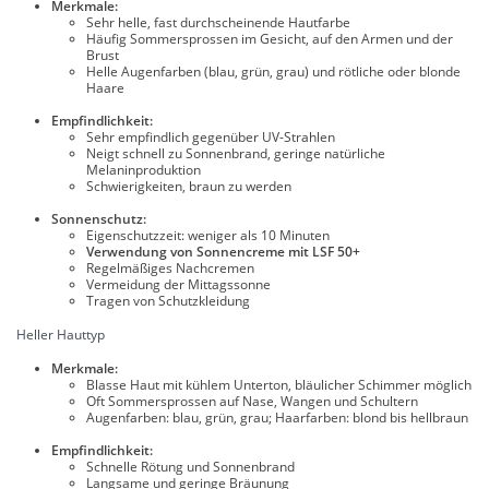
Merkmale:
Sehr helle, fast durchscheinende Hautfarbe
Häufig Sommersprossen im Gesicht, auf den Armen und der
Brust
Helle Augenfarben (blau, grün, grau) und rötliche oder blonde
Haare
Empfindlichkeit:
Sehr empfindlich gegenüber UV-Strahlen
Neigt schnell zu Sonnenbrand, geringe natürliche
Melaninproduktion
Schwierigkeiten, braun zu werden
Sonnenschutz:
Eigenschutzzeit: weniger als 10 Minuten
Verwendung von Sonnencreme mit LSF 50+
Regelmäßiges Nachcremen
Vermeidung der Mittagssonne
Tragen von Schutzkleidung
Heller Hauttyp
Merkmale:
Blasse Haut mit kühlem Unterton, bläulicher Schimmer möglich
Oft Sommersprossen auf Nase, Wangen und Schultern
Augenfarben: blau, grün, grau; Haarfarben: blond bis hellbraun
Empfindlichkeit:
Schnelle Rötung und Sonnenbrand
Langsame und geringe Bräunung