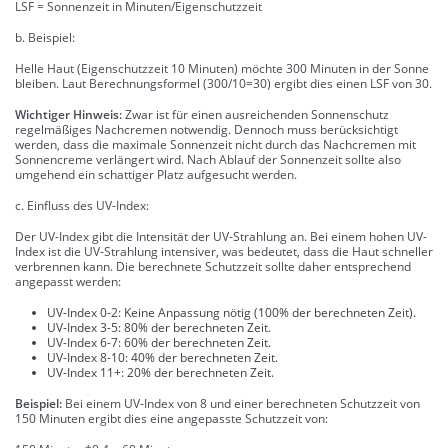
LSF = Sonnenzeit in Minuten/Eigenschutzzeit
b. Beispiel:
Helle Haut (Eigenschutzzeit 10 Minuten) möchte 300 Minuten in der Sonne
bleiben. Laut Berechnungsformel (300/10=30) ergibt dies einen LSF von 30.
Wichtiger Hinweis:
Zwar ist für einen ausreichenden Sonnenschutz
regelmäßiges Nachcremen notwendig. Dennoch muss berücksichtigt
werden, dass die maximale Sonnenzeit nicht durch das Nachcremen mit
Sonnencreme verlängert wird. Nach Ablauf der Sonnenzeit sollte also
umgehend ein schattiger Platz aufgesucht werden.
c. Einfluss des UV-Index:
Der UV-Index gibt die Intensität der UV-Strahlung an. Bei einem hohen UV-
Index ist die UV-Strahlung intensiver, was bedeutet, dass die Haut schneller
verbrennen kann. Die berechnete Schutzzeit sollte daher entsprechend
angepasst werden:
UV-Index 0-2: Keine Anpassung nötig (100% der berechneten Zeit).
UV-Index 3-5: 80% der berechneten Zeit.
UV-Index 6-7: 60% der berechneten Zeit.
UV-Index 8-10: 40% der berechneten Zeit.
UV-Index 11+: 20% der berechneten Zeit.
Beispiel:
Bei einem UV-Index von 8 und einer berechneten Schutzzeit von
150 Minuten ergibt dies eine angepasste Schutzzeit von: