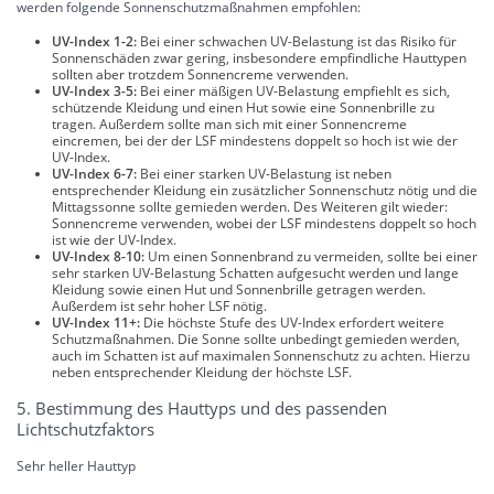
werden folgende Sonnenschutzmaßnahmen empfohlen:
UV-Index 1-2:
Bei einer schwachen UV-Belastung ist das Risiko für
Sonnenschäden zwar gering, insbesondere empfindliche Hauttypen
sollten aber trotzdem Sonnencreme verwenden.
UV-Index 3-5:
Bei einer mäßigen UV-Belastung empfiehlt es sich,
schützende Kleidung und einen Hut sowie eine Sonnenbrille zu
tragen. Außerdem sollte man sich mit einer Sonnencreme
eincremen, bei der der LSF mindestens doppelt so hoch ist wie der
UV-Index.
UV-Index 6-7:
Bei einer starken UV-Belastung ist neben
entsprechender Kleidung ein zusätzlicher Sonnenschutz nötig und die
Mittagssonne sollte gemieden werden. Des Weiteren gilt wieder:
Sonnencreme verwenden, wobei der LSF mindestens doppelt so hoch
ist wie der UV-Index.
UV-Index 8-10:
Um einen Sonnenbrand zu vermeiden, sollte bei einer
sehr starken UV-Belastung Schatten aufgesucht werden und lange
Kleidung sowie einen Hut und Sonnenbrille getragen werden.
Außerdem ist sehr hoher LSF nötig.
UV-Index 11+:
Die höchste Stufe des UV-Index erfordert weitere
Schutzmaßnahmen. Die Sonne sollte unbedingt gemieden werden,
auch im Schatten ist auf maximalen Sonnenschutz zu achten. Hierzu
neben entsprechender Kleidung der höchste LSF.
5. Bestimmung des Hauttyps und des passenden
Lichtschutzfaktors
Sehr heller Hauttyp