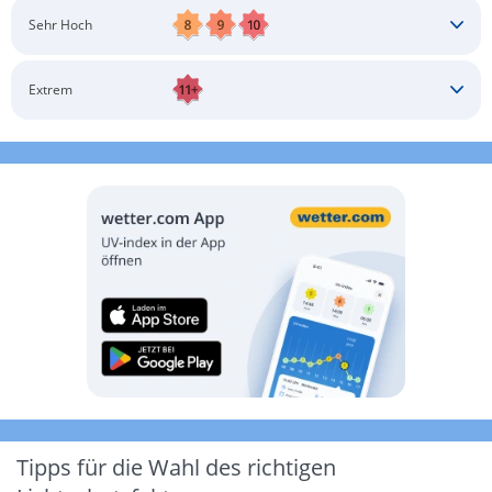
Schatten aufsuchen
Sonnenschutz auftragen
Langärmlige Bekleidung
Sonnenbrille
Sehr Hoch
Kopfbedeckung
Schatten aufsuchen
Sonnenschutz auftragen
Langärmlige Bekleidung
Sonnenbrille
Extrem
Kopfbedeckung
Schatten aufsuchen
Sonnenschutz auftragen
Langärmlige Bekleidung
Sonnenbrille
Kopfbedeckung
Möglichst drinnen aufhalten
Tipps für die Wahl des richtigen