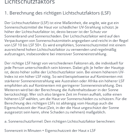
Lichtschutzfaktors
1. Berechnung des richtigen Lichtschutzfaktors (LSF)
Der Lichtschutzfaktor (LSF) ist eine Maßeinheit, die angibt, wie gut ein
Sonnenschutzmittel die Haut vor schädlicher UV-Strahlung schützt. Je
höher der Lichtschutzfaktor ist, desto besser ist der Schutz vor
Sonnenbrand und Sonnenschäden. Der Lichtschutzfaktor wird auf den
Verpackungen von Sonnenschutzmitteln angegeben und reicht in der Regel
von LSF 10 bis LSF 50+. Es wird empfohlen, Sonnenschutzmittel mit einem
ausreichend hohen Lichtschutzfaktor zu verwenden und regelmäßig
aufzutragen, insbesondere bei intensiver Sonneneinstrahlung.
Der richtige LSF hängt von verschiedenen Faktoren ab, die individuell für
jede Person unterschiedlich sein können. Dabei gilt: Je heller der Hauttyp
ist, desto höher sollte der Lichtschutzfaktor sein. Bei einem höherem UV-
Index ist ein höher LSF nötig. So wird beispielsweise auf Kontinenten mit
stärkerer Sonneneinstrahlung wie Australien oder Afrika ein höherer LSF
empfohlen als auf Kontinenten mit geringerer Sonneneinstrahlung. Des
Weiteren wird bei der Berechnung die Aufenthaltsdauer in der Sonne
berücksichtigt. Wer sich also längere Zeit im Freien aufhält, sollte einen
höheren LSF wählen, um die Haut vor Sonnenschäden zu schützen. Für die
Berechnung des richtigen LSFs ist abhängig vom Hauttyp auch die
Eigenschutzzeit der Haut (Zeit, in der die Haut ungeschützt der Sonne
ausgesetzt sein kann, ohne Schaden zu nehmen) maßgeblich.
a. Sonnenschutzformel: Den richtigen Lichtschutzfaktor berechnen:
Sonnenzeit in Minuten = Eigenschutzzeit der Haut x LSF