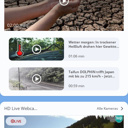
02:00 min
Wetter morgen: In trockener
Heißluft drohen hier Gewitter
mit Sturm
01:06 min
Taifun DOLPHIN trifft Japan
mit bis zu 215 km/h – Jetzt
drohen China Unwetter
00:59 min
HD Live Webcams Šoštanj
Alle Kameras
LIVE