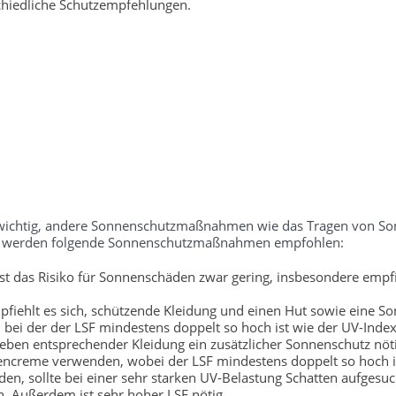
chiedliche Schutzempfehlungen.
ch wichtig, andere Sonnenschutzmaßnahmen wie das Tragen von S
tufe werden folgende Sonnenschutzmaßnahmen empfohlen:
t das Risiko für Sonnenschäden zwar gering, insbesondere empfi
fiehlt es sich, schützende Kleidung und einen Hut sowie eine So
bei der der LSF mindestens doppelt so hoch ist wie der UV-Index
neben entsprechender Kleidung ein zusätzlicher Sonnenschutz nöti
encreme verwenden, wobei der LSF mindestens doppelt so hoch is
, sollte bei einer sehr starken UV-Belastung Schatten aufgesu
. Außerdem ist sehr hoher LSF nötig.