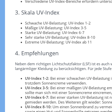
Verschiedene UV-Index-Bereiche erfordern unters
3. Skala UV-Index
Schwache UV-Belastung: UV-Index 1-2
Mäßige UV-Belastung: UV-Index 3-5
Starke UV-Belastung: UV-Index 6-7
Sehr starke UV-Belastung: UV-Index 8-10
Extreme UV-Belastung: UV-Index ab 11
4. Empfehlungen
Neben dem richtigen Lichtschutzfaktor (LSF) ist es au
langärmliger Kleidung zu berücksichtigen. Für jede S
UV-Index 1-2:
Bei einer schwachen UV-Belastung is
trotzdem Sonnencreme verwenden.
UV-Index 3-5:
Bei einer mäßigen UV-Belastung emp
sollte man sich mit einer Sonnencreme eincremen, 
UV-Index 6-7:
Bei einer starken UV-Belastung ist 
gemieden werden. Des Weiteren gilt wieder: Sonn
UV-Index 8-10:
Um einen Sonnenbrand zu vermeiden
sowie einen Hut und Sonnenbrille getragen werden