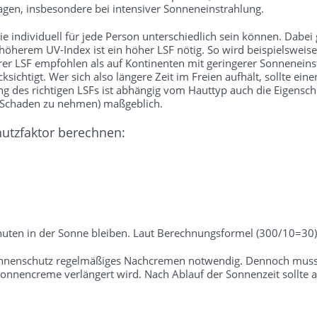
gen, insbesondere bei intensiver Sonneneinstrahlung.
 individuell für jede Person unterschiedlich sein können. Dabei gil
 höherem UV-Index ist ein höher LSF nötig. So wird beispielsweise
rer LSF empfohlen als auf Kontinenten mit geringerer Sonneneins
sichtigt. Wer sich also längere Zeit im Freien aufhält, sollte ei
des richtigen LSFs ist abhängig vom Hauttyp auch die Eigenschutz
e Schaden zu nehmen) maßgeblich.
hutzfaktor berechnen:
uten in der Sonne bleiben. Laut Berechnungsformel (300/10=30) 
onnenschutz regelmäßiges Nachcremen notwendig. Dennoch muss b
nnencreme verlängert wird. Nach Ablauf der Sonnenzeit sollte a