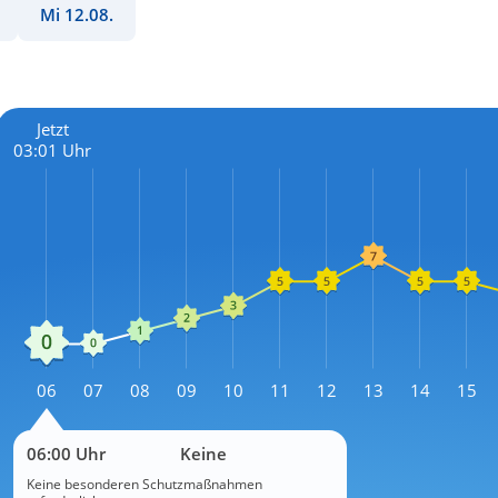
Mi 12.08.
Jetzt
03:01 Uhr
L
06
07
08
09
10
11
12
13
14
15
L
06:00 Uhr
Keine
Keine besonderen Schutzmaßnahmen