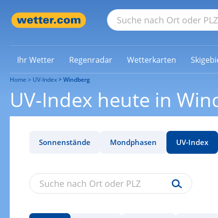
Ihr Wetter
Regenradar
Wetterkarten
Skigebi
Home
UV-Index
Windberg
UV-Index heute in Win
Sonnenstände
Mondphasen
UV-Index