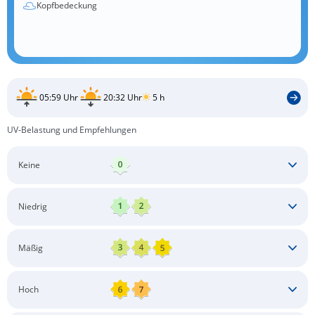
Kopfbedeckung
05:59 Uhr
20:32 Uhr
5 h
UV-Belastung und Empfehlungen
Keine
Keine besonderen Schutzmaßnahmen erforderlich
Niedrig
Keine besonderen Schutzmaßnahmen erforderlich
Mäßig
Schatten aufsuchen
Sonnenschutz auftragen
Langärmlige Bekleidung
Sonnenbrille
Hoch
Kopfbedeckung