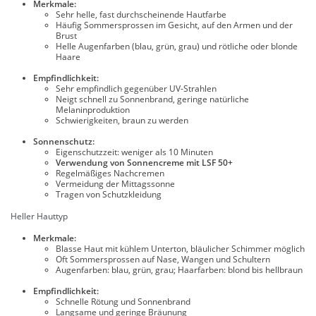
Merkmale:
Sehr helle, fast durchscheinende Hautfarbe
Häufig Sommersprossen im Gesicht, auf den Armen und der
Brust
Helle Augenfarben (blau, grün, grau) und rötliche oder blonde
Haare
Empfindlichkeit:
Sehr empfindlich gegenüber UV-Strahlen
Neigt schnell zu Sonnenbrand, geringe natürliche
Melaninproduktion
Schwierigkeiten, braun zu werden
Sonnenschutz:
Eigenschutzzeit: weniger als 10 Minuten
Verwendung von Sonnencreme mit LSF 50+
Regelmäßiges Nachcremen
Vermeidung der Mittagssonne
Tragen von Schutzkleidung
Heller Hauttyp
Merkmale:
Blasse Haut mit kühlem Unterton, bläulicher Schimmer möglich
Oft Sommersprossen auf Nase, Wangen und Schultern
Augenfarben: blau, grün, grau; Haarfarben: blond bis hellbraun
Empfindlichkeit:
Schnelle Rötung und Sonnenbrand
Langsame und geringe Bräunung