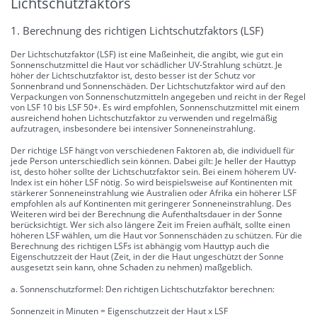
Lichtschutzfaktors
1. Berechnung des richtigen Lichtschutzfaktors (LSF)
Der Lichtschutzfaktor (LSF) ist eine Maßeinheit, die angibt, wie gut ein
Sonnenschutzmittel die Haut vor schädlicher UV-Strahlung schützt. Je
höher der Lichtschutzfaktor ist, desto besser ist der Schutz vor
Sonnenbrand und Sonnenschäden. Der Lichtschutzfaktor wird auf den
Verpackungen von Sonnenschutzmitteln angegeben und reicht in der Regel
von LSF 10 bis LSF 50+. Es wird empfohlen, Sonnenschutzmittel mit einem
ausreichend hohen Lichtschutzfaktor zu verwenden und regelmäßig
aufzutragen, insbesondere bei intensiver Sonneneinstrahlung.
Der richtige LSF hängt von verschiedenen Faktoren ab, die individuell für
jede Person unterschiedlich sein können. Dabei gilt: Je heller der Hauttyp
ist, desto höher sollte der Lichtschutzfaktor sein. Bei einem höherem UV-
Index ist ein höher LSF nötig. So wird beispielsweise auf Kontinenten mit
stärkerer Sonneneinstrahlung wie Australien oder Afrika ein höherer LSF
empfohlen als auf Kontinenten mit geringerer Sonneneinstrahlung. Des
Weiteren wird bei der Berechnung die Aufenthaltsdauer in der Sonne
berücksichtigt. Wer sich also längere Zeit im Freien aufhält, sollte einen
höheren LSF wählen, um die Haut vor Sonnenschäden zu schützen. Für die
Berechnung des richtigen LSFs ist abhängig vom Hauttyp auch die
Eigenschutzzeit der Haut (Zeit, in der die Haut ungeschützt der Sonne
ausgesetzt sein kann, ohne Schaden zu nehmen) maßgeblich.
a. Sonnenschutzformel: Den richtigen Lichtschutzfaktor berechnen:
Sonnenzeit in Minuten = Eigenschutzzeit der Haut x LSF