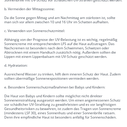
Sonnenbrille mit UV-Schutz vor schädlichen UV-Strahlen geschützt werden.
b. Vermeiden der Mittagssonne:
Da die Sonne gegen Mittag und am Nachmittag am stärksten ist, sollte
man sich vor allem zwischen 10 und 16 Uhr im Schatten aufhalten.
c. Verwenden von Sonnenschutzmittel:
Abhängig von der Prognose der UV-Belastung ist es wichtig, regelmäßig
Sonnencreme mit entsprechendem LFS auf die Haut aufzutragen. Das
Nachcremen ist besonders nach dem Schwimmen, Schwitzen oder
Abtrocknen mit einem Handtuch zusätzlich nötig. Außerdem sollten die
Lippen mit einem Lippenbalsam mit UV-Schutz geschützt werden.
d. Hydratation:
Ausreichend Wasser zu trinken, hilft dem inneren Schutz der Haut. Zudem
sollten übermäßige Sonnenexpositionen vermieden werden.
e. Besondere Sonnenschutzmaßnahmen bei Babys und Kindern:
Die Haut von Babys und Kindern sollte möglichst nicht direkter
Sonneneinstrahlung ausgesetzt werden. Um einen angemessenen Schutz
vor schädlicher UV-Strahlung zu gewährleisten und es vor langfristigen
Gesundheitsrisiken zu bewahren, ist zudem das Tragen von Sonnencreme
(mindestens LSF 30), eines Sonnenhuts und einer Sonnenbrille ratsam.
Denn ihre empfindliche Haut ist besonders anfällig für Sonnenschäden.