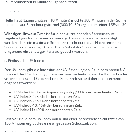
LSF = Sonnenzeit in Minuten/Eigenschutzzeit
b. Beispiel:
Helle Haut (Eigenschutzzeit 10 Minuten) möchte 300 Minuten in der Sonne
bleiben. Laut Berechnungsformel (300/10=30) ergibt dies einen LSF von 30.
Wichtiger Hinweis:
Zwar ist für einen ausreichenden Sonnenschutz
regelmäßiges Nachcremen notwendig. Dennoch muss berücksichtigt
werden, dass die maximale Sonnenzeit nicht durch das Nachcremen mit
Sonnencreme verlängert wird. Nach Ablauf der Sonnenzeit sollte also
umgehend ein schattiger Platz aufgesucht werden.
c. Einfluss des UV-Index:
Der UV-Index gibt die Intensität der UV-Strahlung an. Bei einem hohen UV-
Index ist die UV-Strahlung intensiver, was bedeutet, dass die Haut schneller
verbrennen kann. Die berechnete Schutzzeit sollte daher entsprechend
angepasst werden:
UV-Index 0-2: Keine Anpassung nötig (100% der berechneten Zeit).
UV-Index 3-5: 80% der berechneten Zeit.
UV-Index 6-7: 60% der berechneten Zeit.
UV-Index 8-10: 40% der berechneten Zeit.
UV-Index 11+: 20% der berechneten Zeit.
Beispiel:
Bei einem UV-Index von 8 und einer berechneten Schutzzeit von
150 Minuten ergibt dies eine angepasste Schutzzeit von: