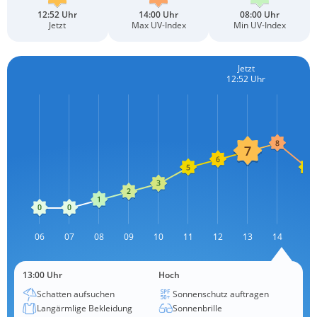
12:52 Uhr
14:00 Uhr
08:00 Uhr
Jetzt
Max UV-Index
Min UV-Index
Jetzt
12:52 Uhr
L
06
07
08
09
10
11
12
13
L
14
15
13:00 Uhr
Hoch
Schatten aufsuchen
Sonnenschutz auftragen
Langärmlige Bekleidung
Sonnenbrille