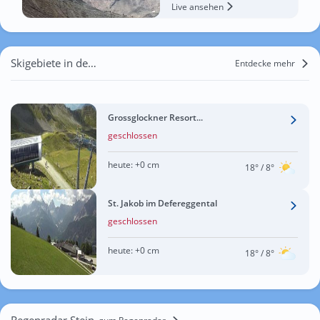
Live ansehen
Skigebiete in der Nähe von Stein
Entdecke mehr
Grossglockner Resort...
geschlossen
heute:
+0 cm
18°
/ 8°
St. Jakob im Defereggental
geschlossen
heute:
+0 cm
18°
/ 8°
Regenradar Stein