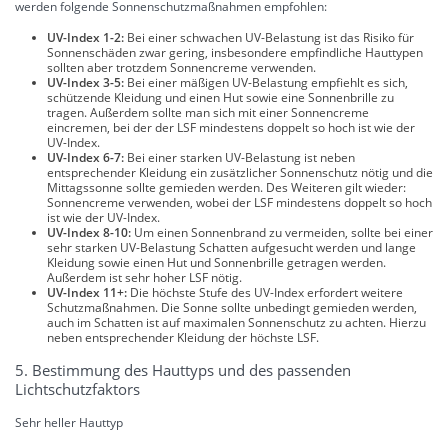
werden folgende Sonnenschutzmaßnahmen empfohlen:
UV-Index 1-2:
Bei einer schwachen UV-Belastung ist das Risiko für
Sonnenschäden zwar gering, insbesondere empfindliche Hauttypen
sollten aber trotzdem Sonnencreme verwenden.
UV-Index 3-5:
Bei einer mäßigen UV-Belastung empfiehlt es sich,
schützende Kleidung und einen Hut sowie eine Sonnenbrille zu
tragen. Außerdem sollte man sich mit einer Sonnencreme
eincremen, bei der der LSF mindestens doppelt so hoch ist wie der
UV-Index.
UV-Index 6-7:
Bei einer starken UV-Belastung ist neben
entsprechender Kleidung ein zusätzlicher Sonnenschutz nötig und die
Mittagssonne sollte gemieden werden. Des Weiteren gilt wieder:
Sonnencreme verwenden, wobei der LSF mindestens doppelt so hoch
ist wie der UV-Index.
UV-Index 8-10:
Um einen Sonnenbrand zu vermeiden, sollte bei einer
sehr starken UV-Belastung Schatten aufgesucht werden und lange
Kleidung sowie einen Hut und Sonnenbrille getragen werden.
Außerdem ist sehr hoher LSF nötig.
UV-Index 11+:
Die höchste Stufe des UV-Index erfordert weitere
Schutzmaßnahmen. Die Sonne sollte unbedingt gemieden werden,
auch im Schatten ist auf maximalen Sonnenschutz zu achten. Hierzu
neben entsprechender Kleidung der höchste LSF.
5. Bestimmung des Hauttyps und des passenden
Lichtschutzfaktors
Sehr heller Hauttyp