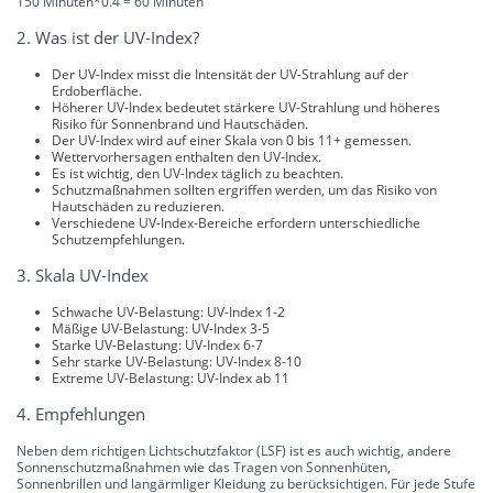
150 Minuten*0.4 = 60 Minuten
2. Was ist der UV-Index?
Der UV-Index misst die Intensität der UV-Strahlung auf der
Erdoberfläche.
Höherer UV-Index bedeutet stärkere UV-Strahlung und höheres
Risiko für Sonnenbrand und Hautschäden.
Der UV-Index wird auf einer Skala von 0 bis 11+ gemessen.
Wettervorhersagen enthalten den UV-Index.
Es ist wichtig, den UV-Index täglich zu beachten.
Schutzmaßnahmen sollten ergriffen werden, um das Risiko von
Hautschäden zu reduzieren.
Verschiedene UV-Index-Bereiche erfordern unterschiedliche
Schutzempfehlungen.
3. Skala UV-Index
Schwache UV-Belastung: UV-Index 1-2
Mäßige UV-Belastung: UV-Index 3-5
Starke UV-Belastung: UV-Index 6-7
Sehr starke UV-Belastung: UV-Index 8-10
Extreme UV-Belastung: UV-Index ab 11
4. Empfehlungen
Neben dem richtigen Lichtschutzfaktor (LSF) ist es auch wichtig, andere
Sonnenschutzmaßnahmen wie das Tragen von Sonnenhüten,
Sonnenbrillen und langärmliger Kleidung zu berücksichtigen. Für jede Stufe