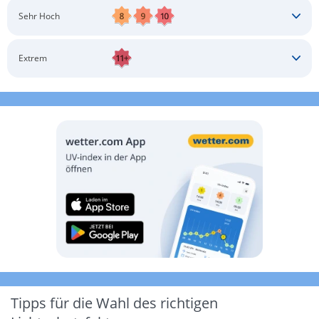
Schatten aufsuchen
Sonnenschutz auftragen
Langärmlige Bekleidung
Sonnenbrille
Sehr Hoch
Kopfbedeckung
Schatten aufsuchen
Sonnenschutz auftragen
Langärmlige Bekleidung
Sonnenbrille
Extrem
Kopfbedeckung
Schatten aufsuchen
Sonnenschutz auftragen
Langärmlige Bekleidung
Sonnenbrille
Kopfbedeckung
Möglichst drinnen aufhalten
Tipps für die Wahl des richtigen